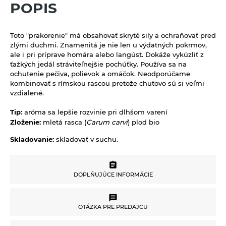
Limonády Mana Roots
POPIS
Vlasová prírodná kozmetika
Sirupy bez pridaného cukru
Limonády ostatné
Sladidlá a včelie produkty
Toto "prakorenie" má obsahovať skryté sily a ochraňovať pred
Sirupy bylinkové s trstinovým cukrom
Limonády STEGO
Sladidlá
Sterilizovaná zelenina
zlými duchmi. Znamenitá je nie len u výdatných pokrmov,
Sirupy ovocné s trstinovým cukrom
Mandľové, sójové a obilné nápoje
ale i pri príprave homára alebo langúst. Dokáže vykúzliť z
Včelie produkty
Sušené ovocie a orechy
ťažkých jedál stráviteľnejšie pochúťky. Používa sa na
Nápoje ZEN bez pridaného cukru
ochutenie pečiva, polievok a omáčok. Neodporúčame
Tyčinky a grissiny
kombinovať s rímskou rascou pretože chuťovo sú si veľmi
Vína
vzdialené.
Vločky a lupienky
Tip:
aróma sa lepšie rozvinie pri dlhšom varení
Výrobky z obilnín a polotovary
Zloženie:
mletá rasca (
Carum carvi
) plod bio
Skladovanie:
skladovať v suchu.
Polotovary
Zmesi na varenie a pečenie
Výrobky z obilnín
Zrná a semená
DOPLŇUJÚCE INFORMÁCIE
Obilniny
Zdravé maškrtenie
DOPLŇUJÚCE INFORMÁCIE
Olejniny
Bezlepok - Low Carb - Keto
Ostatné
OTÁZKA PRE PREDAJCU
Pseudoobilniny
Čokolády, cukríky, lízatká
Doplnky stravy