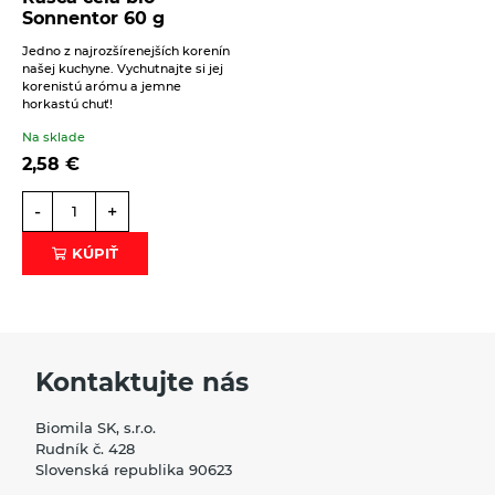
Sonnentor 60 g
Zapekaný ovos s hubami
Beriem na vedomie
spracovanie osobných údajov
.
Jedno z najrozšírenejších korenín
ODOSLAŤ
ČÍTAŤ VIAC
našej kuchyne. Vychutnajte si jej
korenistú arómu a jemne
horkastú chuť!
Na sklade
2,58
€
-
+
KÚPIŤ
Kontaktujte nás
16. 6. 2021
Biomila SK, s.r.o.
Obed
Polievky
Zdravé jedlá pre deti
Rudník č. 428
Jemná polievka z červenej šošovice (pre 4
Slovenská republika 90623
osoby)