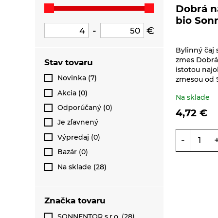
Čaje sypané
produktov
Dobrá n
Špaldové biele
jednozložkové
bezvaječné cestoviny
bio Son
Sonnentor
-
€
Špaldové celozrnné
Čaje sypané ovocné bez
bezvaječné cestoviny
Bylinný čaj 
umelých aróm
zmes Dobrá 
Stav tovaru
Sonnentor
Vaječné cestoviny
istotou naj
Novinka (7)
zmesou od 
Čaje sypané zelené
Sonnentor
Akcia (0)
Na sklade
Odporúčaný (0)
4,72
€
Čaje sypané zmesi -
Koldokol
Je zľavnený
Výpredaj (0)
-
Ovocné čaje Sonnentor
Bazár (0)
Pyramídové čaje
Na sklade (28)
Sonnentor
Rad čajov šťastie je ...
Značka tovaru
Sonnentor
SONNENTOR s.r.o. (28)