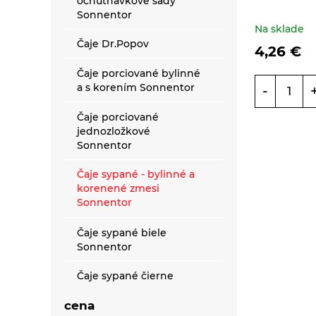
ochutnávkové sady
Sonnentor
Bezlepkové bezvaječné
Na sklade
ryžové cestoviny
Čaje Dr.Popov
4,26
€
Bezlepkové bezvaječné
Čaje porciované bylinné
strukovinové cestoviny
a s korením Sonnentor
-
Bezvaječné cestoviny
Čaje porciované
pre deti z tvrdej pšenice
jednozložkové
Sonnentor
Pšeničné biele
bezvaječné cestoviny
Čaje sypané - bylinné a
korenené zmesi
Pšeničné celozrnné
Sonnentor
bezvaječné cestoviny
Čaje sypané biele
Pšeničné zeleninové
Sonnentor
bezvaječné cetoviny
Čaje sypané čierne
Ražné celozrnné
filter
Sonnentor
bezvaječné cestoviny
cena