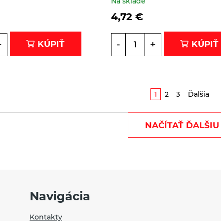
Na sklade
4,72
€
+
-
+
KÚPIŤ
KÚPIŤ
1
2
3
Ďalšia
NAČÍTAŤ ĎALŠIU
Navigácia
Kontakty