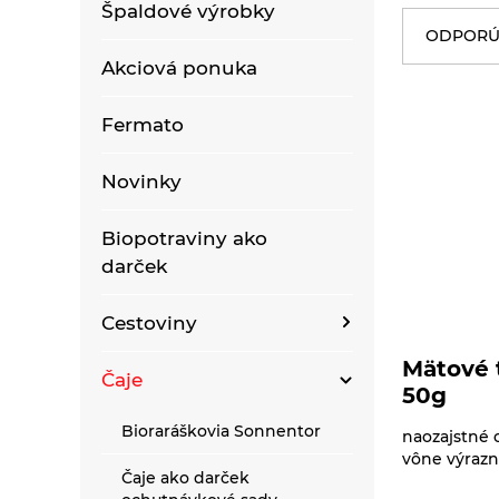
Špaldové výrobky
ODPORÚ
Akciová ponuka
Fermato
Novinky
Biopotraviny ako
darček
Cestoviny
Mätové 
Bezlepkové bezvaječné
Čaje
50g
kukuričné cestoviny
Bioraráškovia Sonnentor
naozajstné 
Bezlepkové bezvaječné
vône výraz
kukurično-ryžové
Čaje ako darček
cestoviny pre deti