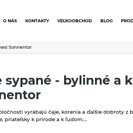
O NÁS
KONTAKTY
VEĽKOOBCHOD
BLOG
PRO
mesi Sonnentor
e sypané - bylinné a
nentor
oločnosti vyrábajú čaje, korenia a ďalšie dobroty z b
, priateľsky k prírode a k ľudom.…