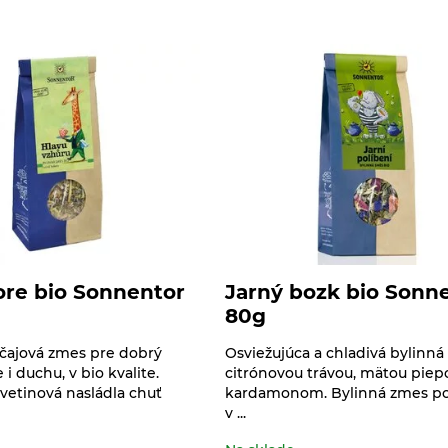
ore bio Sonnentor
Jarný bozk bio Sonn
80g
čajová zmes pre dobrý
Osviežujúca a chladivá bylinná
 i duchu, v bio kvalite.
citrónovou trávou, mätou piep
vetinová nasládla chuť
kardamonom. Bylinná zmes po
v ...