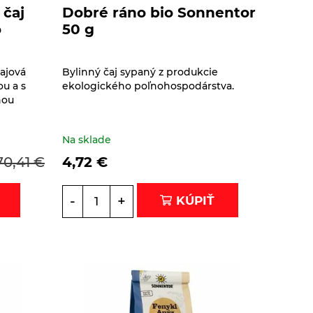
 čaj
Dobré ráno bio Sonnentor
o
50 g
Čajová
Bylinný čaj sypaný z produkcie
u a s
ekologického poľnohospodárstva.
nou
Na sklade
70,41
€
4,72
€
-
+
KÚPIŤ