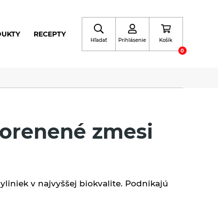
DUKTY
RECEPTY
Hľadať
Prihlásenie
Košík
0
 korenené zmesi
yliniek v najvyššej biokvalite. Podnikajú