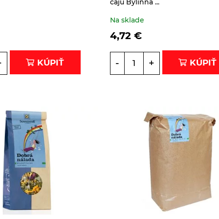
čaju Bylinná ...
Na sklade
4,72
€
+
-
+
KÚPIŤ
KÚPIŤ