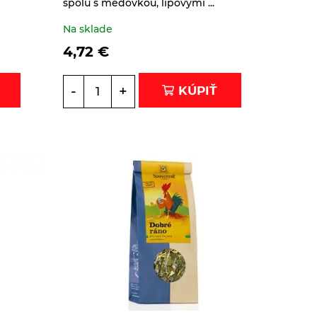
spolu s medovkou, lipovými ...
Na sklade
4,72
€
-
+
KÚPIŤ