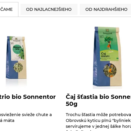
ČAME
OD NAJLACNEJŠIEHO
OD NAJDRAHŠIEHO
trio bio Sonnentor
Čaj šťastia bio Sonn
50g
osvieženie svieže chute a
Trochu šťastia môže potrebova
ná mäta
Obrovskú kyticu plnú "byliniek 
servírujeme v jednej šálke ho