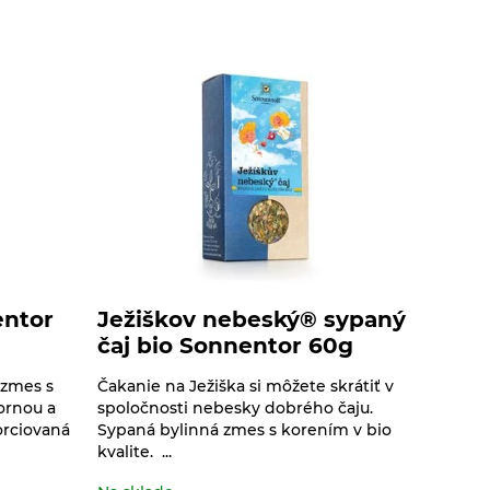
entor
Ježiškov nebeský® sypaný
čaj bio Sonnentor 60g
 zmes s
Čakanie na Ježiška si môžete skrátiť v
ornou a
spoločnosti nebesky dobrého čaju.
rciovaná
Sypaná bylinná zmes s korením v bio
kvalite. ...