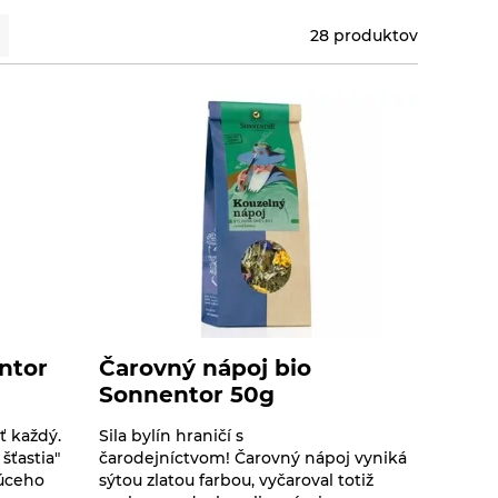
28 produktov
entor
Čarovný nápoj bio
Sonnentor 50g
ť každý.
Sila bylín hraničí s
šťastia"
čarodejníctvom! Čarovný nápoj vyniká
rúceho
sýtou zlatou farbou, vyčaroval totiž