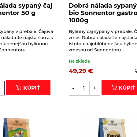
álada sypaný čaj
Dobrá nálada sypaný
nentor 50 g
bio Sonnentor gastr
1000g
sypaný v prebale. Čajová
Bylinný čaj sypaný v prebale. 
nálada Je najstaršou a s
zmes Dobrá nálada Je najstaršo
obľúbenejšou bylinnou
istotou najobľúbenejšou bylin
Sonnentoru.
zmesou od Sonnentoru. ...
Na sklade
49,29
€
+
-
+
KÚPIŤ
KÚPIŤ