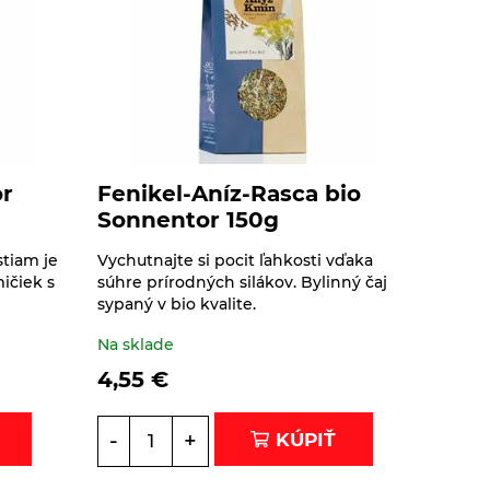
or
Fenikel-Aníz-Rasca bio
Sonnentor 150g
tiam je
Vychutnajte si pocit ľahkosti vďaka
ičiek s
súhre prírodných silákov. Bylinný čaj
sypaný v bio kvalite.
Na sklade
4,55
€
-
+
KÚPIŤ