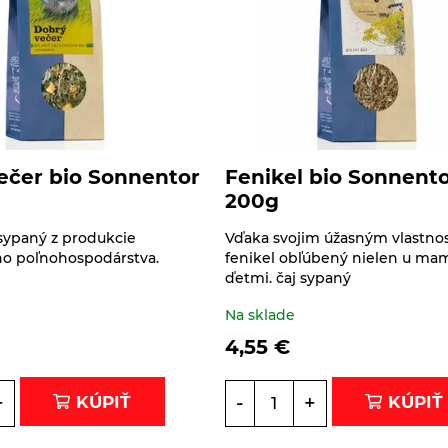
ečer bio Sonnentor
Fenikel bio Sonnent
200g
 sypaný z produkcie
Vďaka svojim úžasným vlastnos
ho poľnohospodárstva.
fenikel obľúbený nielen u mam
ďetmi. čaj sypaný
Na sklade
4,55
€
+
-
+
KÚPIŤ
KÚPIŤ