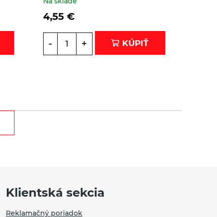
Na sklade
4,55
€
-
+
KÚPIŤ
Klientská sekcia
Reklamačný poriadok