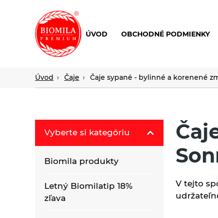
ÚVOD
OBCHODNÉ PODMIENKY
výroba
a
distribúcia
Úvod
Čaje
Čaje sypané - bylinné a korenené z
nielen
biopotravín
Čaj
Vyberte si kategóriu
Son
Biomila produkty
V tejto sp
Letný Biomilatip 18%
udržateľne
zľava