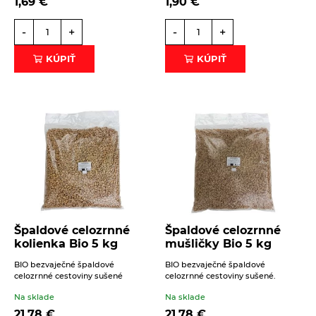
1,69
€
1,90
€
-
+
-
+
KÚPIŤ
KÚPIŤ
Špaldové celozrnné
Špaldové celozrnné
kolienka Bio 5 kg
mušličky Bio 5 kg
BIO bezvaječné špaldové
BIO bezvaječné špaldové
celozrnné cestoviny sušené
celozrnné cestoviny sušené.
Na sklade
Na sklade
21,78
€
21,78
€