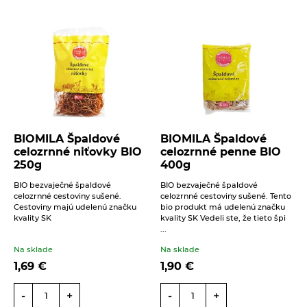
Výrobky z obilnín a polotovary
Polotovary
Zmesi na varenie a pečenie
Výrobky z obilnín
Zrná a semená
Obilniny
Zdravé maškrtenie
Olejniny
Bezlepok - Low Carb - Keto
Ostatné
BIOMILA Špaldové
BIOMILA Špaldové
Pseudoobilniny
celozrnné niťovky BIO
celozrnné penne BIO
Čokolády, cukríky, lízatká
Doplnky stravy
250g
400g
Ryže
Dezertné krémy - Kolatch
Dr.Popov - bylinné kvapky
BIO bezvaječné špaldové
BIO bezvaječné špaldové
Semienka na nakličovanie
celozrnné cestoviny sušené.
celozrnné cestoviny sušené. Tento
Tyčinky, sušienky, oplátky
Dr.Popov - rôzne
Cestoviny majú udelenú značku
bio produkt má udelenú značku
Strukoviny
kvality SK
kvality SK Vedeli ste, že tieto špi
Eterické oleje
...
Éterické oleje na kulinárske účely
Na sklade
Na sklade
1,69
€
1,90
€
Keramické slniečko
Kúpele na detoxikáciu organizmu
-
+
-
+