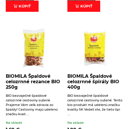
Literatúra
KÚPIŤ
KÚPIŤ
Propagačný materiál
Tašky, vrecká
Vankúše
BIOMILA Špaldové
BIOMILA Špaldové
celozrnné rezance BIO
celozrnné špirály BIO
250g
400g
BIO bezvaječné špaldové
BIO bezvaječné špaldové
celozrnné cestoviny sušené.
celozrnné cestoviny sušené. Tento
Prajeme Vám veľa zdravia zo
bio produkt má udelenú značku
špaldy! Cestoviny majú udelenú
kvality SK Vedeli ste, že tieto špi
značku kvali ...
...
Na sklade
Na sklade