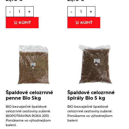
-
+
-
+
KÚPIŤ
KÚPIŤ
Špaldové celozrnné
Špaldové celozrnné
penne Bio 5kg
špirály Bio 5 kg
BIO bezvaječné špaldové
BIO bezvaječné špaldové
celozrnné cestoviny sušené.
celozrnné cestoviny sušené.
BIOPOTRAVINA ROKA 2013.
Ponúkame vo výhodnejšom
Ponúkame vo výhodnejšom
balení.
balení.