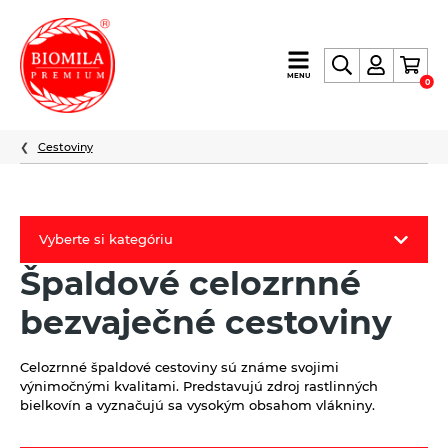
výroba
MENU
0
a
distribúcia
nielen
Cestoviny
biopotravín
Vyberte si kategóriu
Špaldové celozrnné
Biomila produkty
bezvaječné cestoviny
Letný Biomilatip 18% zľava
Špaldové výrobky
Celozrnné špaldové cestoviny sú známe svojimi
výnimočnými kvalitami. Predstavujú zdroj rastlinných
Akciová ponuka
bielkovín a vyznačujú sa vysokým obsahom vlákniny.
Fermato