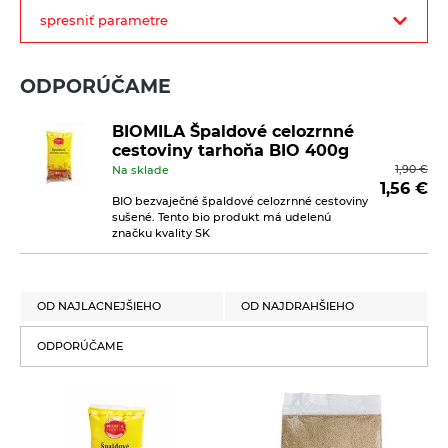
filter
spresniť parametre
Novinky
produktov
Biopotraviny ako darček
ODPORÚČAME
Cestoviny
BIOMILA Špaldové celozrnné
cestoviny tarhoňa BIO 400g
Bezlepkové bezvaječné kukuričné cestoviny
1,90
€
Na sklade
Bezlepkové bezvaječné kukurično-ryžové cestoviny pre
1,56
€
deti
BIO bezvaječné špaldové celozrnné cestoviny
sušené. Tento bio produkt má udelenú
značku kvality SK
Bezlepkové bezvaječné ryžové cestoviny
Bezlepkové bezvaječné strukovinové cestoviny
Bezvaječné cestoviny pre deti z tvrdej pšenice
OD NAJLACNEJŠIEHO
OD NAJDRAHŠIEHO
Pšeničné biele bezvaječné cestoviny
ODPORÚČAME
Pšeničné celozrnné bezvaječné cestoviny
Pšeničné zeleninové bezvaječné cetoviny
Ražné celozrnné bezvaječné cestoviny