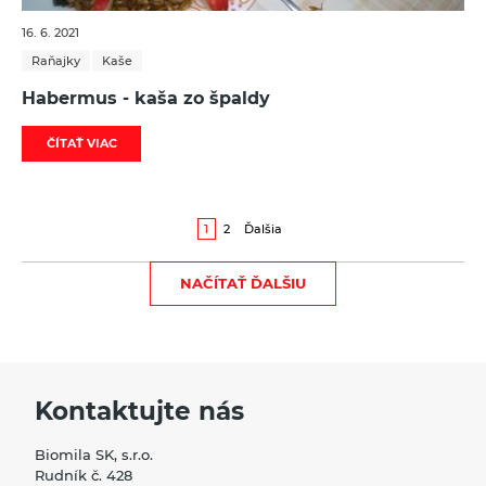
16. 6. 2021
Raňajky
Kaše
Habermus - kaša zo špaldy
ČÍTAŤ VIAC
1
2
Ďalšia
NAČÍTAŤ ĎALŠIU
Kontaktujte nás
Biomila SK, s.r.o.
Rudník č. 428