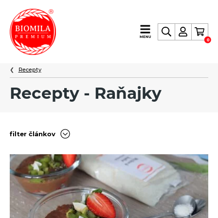
výroba
MENU
0
a
distribúcia
Recepty
nielen
biopotravín
Recepty - Raňajky
filter článkov