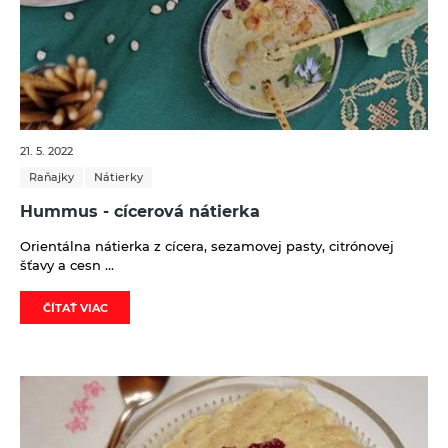
21. 5. 2022
Raňajky
Nátierky
Hummus - cícerová nátierka
Orientálna nátierka z cícera, sezamovej pasty, citrónovej
šťavy a cesn ...
ČÍTAŤ VIAC