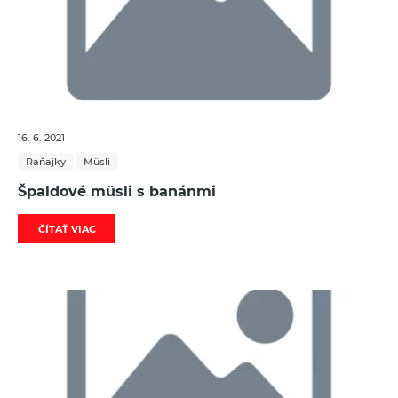
16. 6. 2021
Raňajky
Müsli
Špaldové müsli s banánmi
ČÍTAŤ VIAC