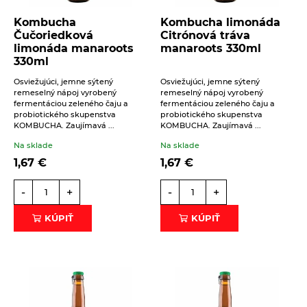
Octy, mäsové výrobky, oleje
Kombucha
Kombucha limonáda
Čučoriedková
Citrónová tráva
Oleje
Prírodná kozmetika
limonáda manaroots
manaroots 330ml
330ml
Mäsové výrobky
Balzamy na pery
Pudingy a dezerty
Osviežujúci, jemne sýtený
Osviežujúci, jemne sýtený
Octy
remeselný nápoj vyrobený
remeselný nápoj vyrobený
Prírodné certifikované mydlá
Dezerty
Pufované a extrudované výrobky
fermentáciou zeleného čaju a
fermentáciou zeleného čaju a
probiotického skupenstva
probiotického skupenstva
Tuhé mydlá
Pudingy
KOMBUCHA. Zaujímavá ...
KOMBUCHA. Zaujímavá ...
Sirupy
Vlasová prírodná kozmetika
Na sklade
Na sklade
Sirupy bez pridaného cukru
Sladidlá a včelie produkty
1,67
€
1,67
€
Sirupy bylinkové s trstinovým cukrom
Sladidlá
Sterilizovaná zelenina
-
+
-
+
Sirupy ovocné s trstinovým cukrom
Včelie produkty
Sušené ovocie a orechy
KÚPIŤ
KÚPIŤ
Tyčinky a grissiny
Vločky a lupienky
Výrobky z obilnín a polotovary