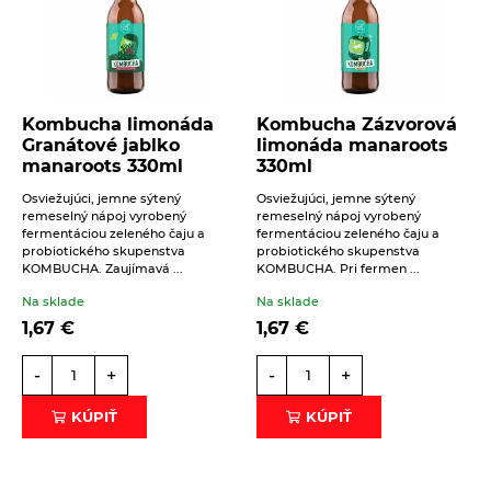
Polotovary
Zmesi na varenie a pečenie
Výrobky z obilnín
Zrná a semená
Obilniny
Zdravé maškrtenie
Kombucha limonáda
Kombucha Zázvorová
Granátové jablko
limonáda manaroots
Olejniny
Bezlepok - Low Carb - Keto
Ostatné
manaroots 330ml
330ml
Pseudoobilniny
Čokolády, cukríky, lízatká
Doplnky stravy
Osviežujúci, jemne sýtený
Osviežujúci, jemne sýtený
remeselný nápoj vyrobený
remeselný nápoj vyrobený
Ryže
Dezertné krémy - Kolatch
Dr.Popov - bylinné kvapky
fermentáciou zeleného čaju a
fermentáciou zeleného čaju a
probiotického skupenstva
probiotického skupenstva
Semienka na nakličovanie
Tyčinky, sušienky, oplátky
Dr.Popov - rôzne
KOMBUCHA. Zaujímavá ...
KOMBUCHA. Pri fermen ...
Strukoviny
Na sklade
Na sklade
Eterické oleje
1,67
€
1,67
€
Éterické oleje na kulinárske účely
-
+
-
+
Keramické slniečko
Kúpele na detoxikáciu organizmu
KÚPIŤ
KÚPIŤ
Literatúra
Propagačný materiál