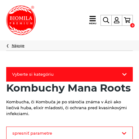
výroba
MENU
0
a
distribúcia
nielen
Nápoje
biopotravín
Vyberte si kategóriu
Kombuchy Mana Roots
Biomila produkty
Letný Biomilatip 18% zľava
Kombucha, či Kombuča je po stáročia známa v Ázii ako
liečivá huba, elixír mladosti, či ochrana pred kvasinkovými
Špaldové výrobky
infekciami.
Akciová ponuka
filter
spresniť parametre
Fermato