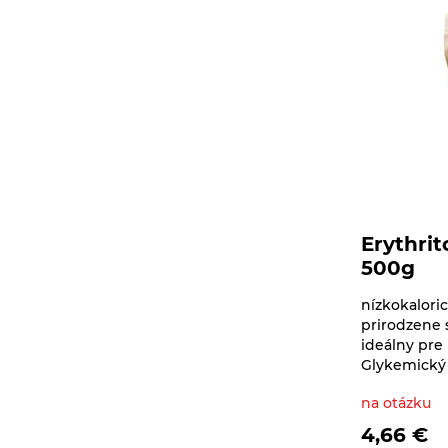
organizmu
Literatúra
Propagačný materiál
Tašky, vrecká
Vankúše
Erythrit
500g
nízkokalori
prirodzene s
ideálny pre 
Glykemický i
na otázku
4,66
€