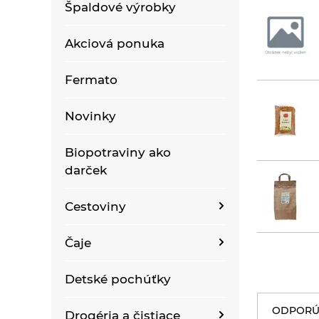
Špaldové výrobky
Akciová ponuka
Fermato
Novinky
Biopotraviny ako
darček
Cestoviny
Bezlepkové bezvaječné
Čaje
kukuričné cestoviny
Bioraráškovia Sonnentor
Detské pochúťky
Bezlepkové bezvaječné
kukurično-ryžové
Čaje ako darček
ODPORÚ
cestoviny pre deti
Drogéria a čistiace