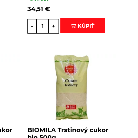
34,51
€
-
+
KÚPIŤ
ukor
BIOMILA Trstinový cukor
bio 500g