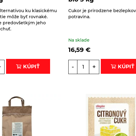
lternatívou ku klasickému
Cukor je prirodzene bezlepko
itie môže byť rovnaké.
potravina.
je predovšetkým jeho
chuť.
Na sklade
16,59
€
+
-
+
KÚPIŤ
KÚPIŤ