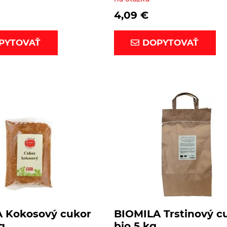
4,09
€
PYTOVAŤ
DOPYTOVAŤ
 Kokosový cukor
BIOMILA Trstinový c
g
bio 5 kg