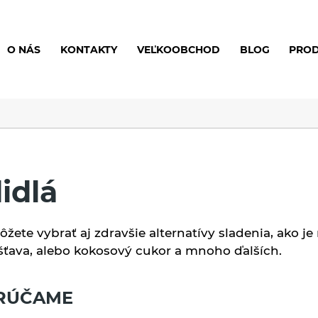
O NÁS
KONTAKTY
VEĽKOOBCHOD
BLOG
PRO
idlá
ôžete vybrať aj zdravšie alternatívy sladenia, ako j
 šťava, alebo kokosový cukor a mnoho ďalších.
RÚČAME