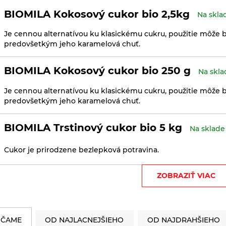
BIOMILA Kokosový cukor bio 2,5kg
Na skla
Je cennou alternatívou ku klasickému cukru, použitie môže b
predovšetkým jeho karamelová chuť.
BIOMILA Kokosový cukor bio 250 g
Na skla
Je cennou alternatívou ku klasickému cukru, použitie môže b
predovšetkým jeho karamelová chuť.
BIOMILA Trstinový cukor bio 5 kg
Na sklade
Cukor je prirodzene bezlepková potravina.
ZOBRAZIŤ VIAC
BIOMILA Trstinový cukor Demerara bio 3
Nerafinovaný trstinový cukor s podielom trstinovej šťavy v bio
ČAME
OD NAJLACNEJŠIEHO
OD NAJDRAHŠIEHO