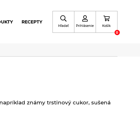
DUKTY
RECEPTY
Hľadať
Prihlásenie
Košík
0
e napríklad známy trstinový cukor, sušená