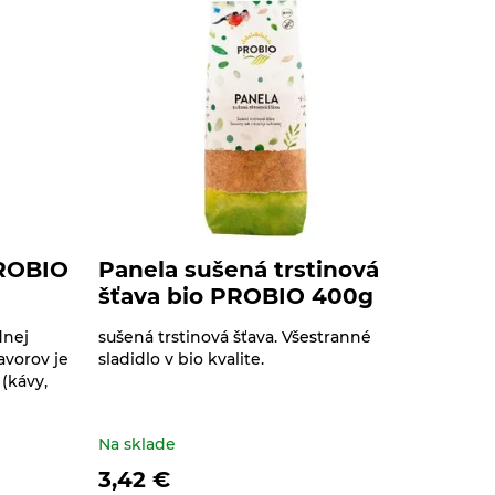
PROBIO
Panela sušená trstinová
šťava bio PROBIO 400g
dnej
sušená trstinová šťava. Všestranné
avorov je
sladidlo v bio kvalite.
(kávy,
Na sklade
3,42
€