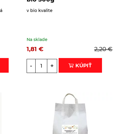
vá
v bio kvalite
Na sklade
1,81
€
2,20
€
-
+
KÚPIŤ