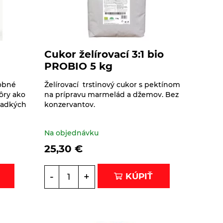
Cukor želírovací 3:1 bio
PROBIO 5 kg
dobné
Želírovací trstinový cukor s pektínom
kôry ako
na prípravu marmelád a džemov. Bez
sladkých
konzervantov.
Na objednávku
25,30
€
-
+
KÚPIŤ