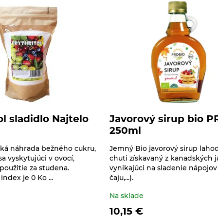
ol sladidlo Najtelo
Javorový sirup bio 
250ml
cká náhrada bežného cukru,
Jemný Bio javorový sirup laho
a vyskytujúci v ovocí,
chuti získavaný z kanadských j
použitie za studena.
vynikajúci na sladenie nápojov 
ndex je 0 Ko ...
čaju,...).
Na sklade
10,15
€