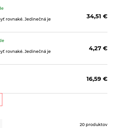
de
34,51
€
yť rovnaké. Jedinečná je
de
4,27
€
yť rovnaké. Jedinečná je
16,59
€
kg
Na sklade
12,03
€
 kvalite.
20 produktov