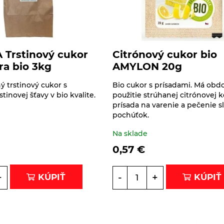
 Trstinový cukor
Citrónový cukor bio
a bio 3kg
AMYLON 20g
ý trstinový cukor s
Bio cukor s prísadami. Má ob
tinovej šťavy v bio kvalite.
použitie strúhanej citrónovej 
prísada na varenie a pečenie 
pochúťok.
Na sklade
0,57
€
+
-
+
KÚPIŤ
KÚPIŤ