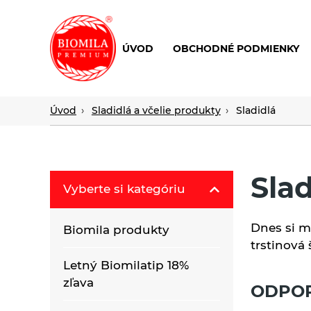
ÚVOD
OBCHODNÉ PODMIENKY
výroba
a
distribúcia
Úvod
Sladidlá a včelie produkty
Sladidlá
nielen
biopotravín
Slad
Vyberte si kategóriu
Dnes si m
Biomila produkty
trstinová
Letný Biomilatip 18%
zľava
ODPO