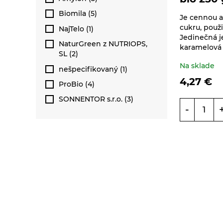
Zasa dobre - bylinné čaje
Nápoje ZEN bez
Včelie produkty
Biomila (5)
Sonnentor
Sirupy ovocné s
Je cennou a
pridaného cukru
trstinovým cukrom
cukru, použ
NajTelo (1)
Sterilizovaná zelenina
Zelené, biele, čierne čaje
Jedinečná 
Vína
NaturGreen z NUTRIOPS,
Sonnentor
karamelová 
SL (2)
Sušené ovocie a
Na sklade
nešpecifikovaný (1)
orechy
4,27
€
ProBio (4)
Tyčinky a grissiny
SONNENTOR s.r.o. (3)
-
Vločky a lupienky
Výrobky z obilnín a
polotovary
Polotovary
Zmesi na varenie a
pečenie
Výrobky z obilnín