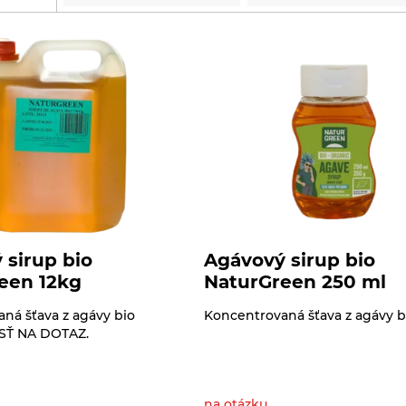
 sirup bio
Agávový sirup bio
een 12kg
NaturGreen 250 ml
ná šťava z agávy bio
Koncentrovaná šťava z agávy b
Ť NA DOTAZ.
na otázku