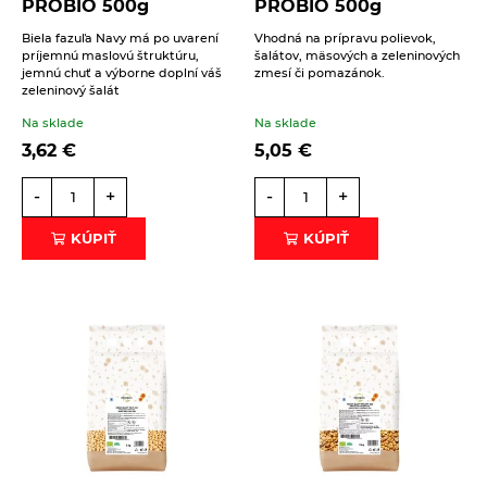
PROBIO 500g
PROBIO 500g
Biela fazuľa Navy má po uvarení
Vhodná na prípravu polievok,
príjemnú maslovú štruktúru,
šalátov, mäsových a zeleninových
jemnú chuť a výborne doplní váš
zmesí či pomazánok.
zeleninový šalát
Na sklade
Na sklade
3,62
€
5,05
€
-
+
-
+
KÚPIŤ
KÚPIŤ