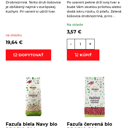
Drobnozrnná. Tento druh šošovice
Po uvarení pekne drží svoj tvar a
je obľúbený najmä v európskej
bude Vám skvelou prílohou alebo
kuchyni. Pri varení si udrží tvar.
dodá iskru rizotu, či pilafu. Zelená
šošovica drobnozrnná, priro ...
Na sklade
3,57
€
na otázku
19,64
€
-
+
DOPYTOVAŤ
KÚPIŤ
Fazuľa biela Navy bio
Fazuľa červená bio