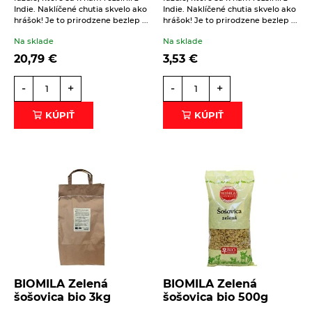
Čokolády, cukríky, lízatká
Doplnky stravy
Indie. Naklíčené chutia skvelo ako
Indie. Naklíčené chutia skvelo ako
hrášok! Je to prirodzene bezlep ...
hrášok! Je to prirodzene bezlep ...
Dezertné krémy - Kolatch
Dr.Popov - bylinné kvapky
Na sklade
Na sklade
Tyčinky, sušienky, oplátky
Dr.Popov - rôzne
20,79
€
3,53
€
Eterické oleje
-
+
-
+
Éterické oleje na kulinárske účely
KÚPIŤ
KÚPIŤ
Keramické slniečko
Kúpele na detoxikáciu organizmu
Literatúra
Propagačný materiál
Tašky, vrecká
Vankúše
BIOMILA Zelená
BIOMILA Zelená
šošovica bio 3kg
šošovica bio 500g