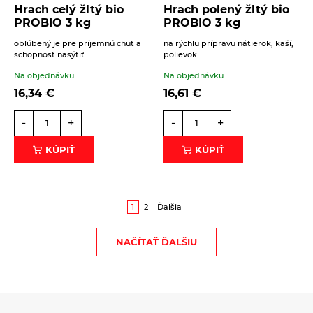
Hrach celý žltý bio
Hrach polený žltý bio
PROBIO 3 kg
PROBIO 3 kg
obľúbený je pre príjemnú chuť a
na rýchlu prípravu nátierok, kaší,
schopnosť nasýtiť
polievok
Na objednávku
Na objednávku
16,34
€
16,61
€
-
+
-
+
KÚPIŤ
KÚPIŤ
1
2
Ďalšia
NAČÍTAŤ ĎALŠIU