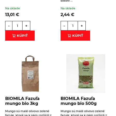
šošovi ...
Vločky a lupienky
Na sklade
Na sklade
13,01
€
2,44
€
Výrobky z obilnín a polotovary
Polotovary
-
+
-
+
Zmesi na varenie a pečenie
Výrobky z obilnín
KÚPIŤ
KÚPIŤ
Zrná a semená
Obilniny
Olejniny
Pseudoobilniny
Ryže
Semienka na nakličovanie
Strukoviny
BIOMILA Fazuľa
BIOMILA Fazuľa
Zdravé maškrtenie
mungo bio 3kg
mungo bio 500g
Bezlepok - Low Carb - Keto
Ostatné
Mungo sú malé olivovo zelené
Mungo sú malé olivovo zelené
fazule, ktoré sa k nám rozšírili z
fazule, ktoré sa k nám rozšírili z