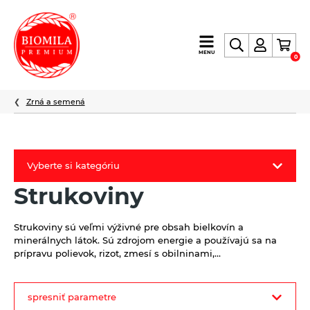
výroba
MENU
0
a
distribúcia
nielen
Zrná a semená
biopotravín
Vyberte si kategóriu
Strukoviny
Biomila produkty
Letný Biomilatip 18% zľava
Strukoviny sú veľmi výživné pre obsah bielkovín a
minerálnych látok. Sú zdrojom energie a používajú sa na
Špaldové výrobky
prípravu polievok, rizot, zmesí s obilninami,…
Akciová ponuka
filter
spresniť parametre
Fermato