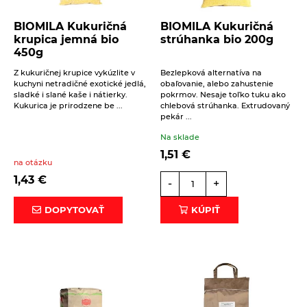
Eterické oleje
BIOMILA Kukuričná
BIOMILA Kukuričná
Éterické oleje na kulinárske účely
krupica jemná bio
strúhanka bio 200g
450g
Keramické slniečko
Z kukuričnej krupice vykúzlite v
Bezlepková alternatíva na
Kúpele na detoxikáciu organizmu
kuchyni netradičné exotické jedlá,
obaľovanie, alebo zahustenie
sladké i slané kaše i nátierky.
pokrmov. Nesaje toľko tuku ako
Literatúra
Kukurica je prirodzene be ...
chlebová strúhanka. Extrudovaný
pekár ...
Propagačný materiál
Na sklade
Tašky, vrecká
1,51
€
na otázku
Vankúše
1,43
€
-
+
DOPYTOVAŤ
KÚPIŤ