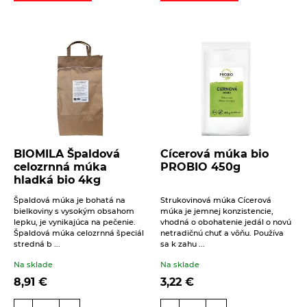
BIOMILA Špaldová
Cícerová múka bio
celozrnná múka
PROBIO 450g
hladká bio 4kg
Špaldová múka je bohatá na
Strukovinová múka Cícerová
bielkoviny s vysokým obsahom
múka je jemnej konzistencie,
lepku, je vynikajúca na pečenie.
vhodná o obohatenie jedál o novú
Špaldová múka celozrnná špeciál
netradičnú chuť a vôňu. Používa
stredná b ...
sa k zahu ...
Na sklade
Na sklade
8,91
€
3,22
€