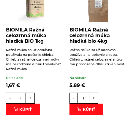
BIOMILA Ražná
BIOMILA Ražná
celozrnná múka
celozrnná múka
hladká BIO 1kg
hladká bio 4kg
Ražná múka sa už oddávna
Ražná múka sa už oddávna
používala na pečenie chleba.
používala na pečenie chleba.
Chlieb z ražnej celozrnnej múky
Chlieb z ražnej celozrnnej múky
má prirodzene dlhšiu trvanlivosť.
má prirodzene dlhšiu trvanlivosť.
Ražná múka ...
Na sklade
Na sklade
1,67
€
5,89
€
-
+
-
+
KÚPIŤ
KÚPIŤ