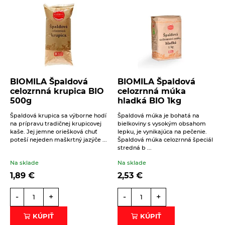
BIOMILA Špaldová
BIOMILA Špaldová
celozrnná krupica BIO
celozrnná múka
500g
hladká BIO 1kg
Špaldová krupica sa výborne hodí
Špaldová múka je bohatá na
na prípravu tradičnej krupicovej
bielkoviny s vysokým obsahom
kaše. Jej jemne oriešková chuť
lepku, je vynikajúca na pečenie.
poteší nejeden maškrtný jazýče ...
Špaldová múka celozrnná špeciál
stredná b ...
Na sklade
Na sklade
1,89
€
2,53
€
-
+
-
+
KÚPIŤ
KÚPIŤ