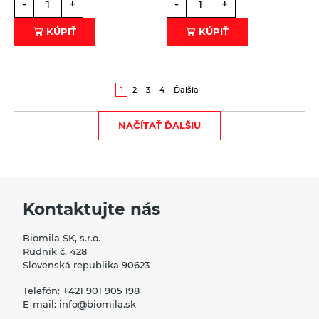
-
+
-
+
KÚPIŤ
KÚPIŤ
1
2
3
4
Ďalšia
NAČÍTAŤ ĎALŠIU
Kontaktujte nás
Biomila SK, s.r.o.
Rudník č. 428
Slovenská republika 90623
Telefón:
+421 901 905 198
E-mail:
info@biomila.sk