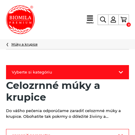
výroba
MENU
0
a
distribúcia
nielen
Múky a krupice
biopotravín
Vyberte si kategóriu
Celozrnné múky a
Biomila produkty
krupice
Letný Biomilatip 18% zľava
Špaldové výrobky
Do vášho pečenia odporúčame zaradiť celozrnné múky a
krupice. Obohatíte tak pokrmy o dôležité živiiny a…
Akciová ponuka
filter
Fermato