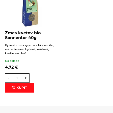
Zmes kvetov bio
Sonnentor 40g
Bylinná zmes sypaná v bio kvalite,
ručne balené, bylinná, mätová,
kvetinová chuť
Na sklade
4,72
€
-
+
KÚPIŤ