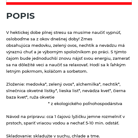
Kávoviny
Bujóny
Múky a krupice
Feel eco upratovanie
Latte
POPIS
Jednodruhové korenie
Biele múky
Müsli a raňajkové cereálie
Morská soľ
Celozrnné múky a krupice
Nátierky, horčice, kečupy, omáčky
V hektickej dobe plnej stresu sa musíme naučiť vypnúť,
Pochutiny
Chlebové múky
osloboďme sa z okov dnešnej doby! Zmes
Horčice
Nápoje
obsahujúca medovku, zelený ovos, nechtík a nevädzu má
Soľ
Kečupy
výraznú chuť a je výborným spoločníkom po práci. S týmto
100% ovocné šťavy
Octy, mäsové výrobky, oleje
Špeciality so soľou
čajom bude jednoduchší znovu nájsť svou energiu, zamerať
Nátierky
Cidre
sa na dôležité veci a naučiť sa relaxovať. Hodí sa k ľahkým
Oleje
Zmesi korenia
Prírodná kozmetika
letným pokrmom, koláčom a sorbetom.
Omáčky
Energetické prírodné nápoje
Mäsové výrobky
Balzamy na pery
Pudingy a dezerty
Zloženie:
medovka*, zelený ovos*, alchemilka*, nechtík*,
Kombuchy Mana Roots
Octy
Prírodné certifikované mydlá
Dezerty
slnečnica okvetné lístky*, lieska list*, nevädza kvet*, čierna
Pufované a extrudované výrobky
Limonády a shoty mellos
baza kvet*, ruža okvetie
Tuhé mydlá
Pudingy
Sirupy
* z ekologického poľnohospodárstva
Limonády Mana Roots
Vlasová prírodná kozmetika
Sirupy bez pridaného cukru
Limonády ostatné
Sladidlá a včelie produkty
Návod na prípravu:
cca 1 čajovú lyžičku jemne rozmelniť v
prstoch, spariť vriacou vodou a nechať 5-10 min. odstáť.
Sirupy bylinkové s trstinovým cukrom
Limonády STEGO
Sladidlá
Sterilizovaná zelenina
Sirupy ovocné s trstinovým cukrom
Skladovanie:
skladujte v suchu, chlade a tme.
Mandľové, sójové a obilné nápoje
Včelie produkty