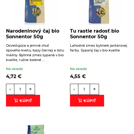
Narodeninový čaj bio
Tu rastie radosť bio
Sonnentor 50g
Sonnentor 50g
Osviežujúca a jemná chuť
Lahodná zmes byliniek jantárovej
lipového kvetu, bazy čiernej a listu
farby. Sypaný čaj v bio kvalite
maliny. Bylinná zmes sypaná v bio
kvalite, ručne balené ...
Na sklade
Na sklade
4,72
€
4,55
€
-
+
-
+
KÚPIŤ
KÚPIŤ