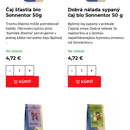
Éterické oleje na kulinárske účely
Čaj šťastia bio
Dobrá nálada sypaný
Keramické slniečko
Sonnentor 50g
čaj bio Sonnentor 50 g
Kúpele na detoxikáciu organizmu
Trochu šťastia môže potrebovať
Bylinný čaj sypaný v prebale.
každý. Obrovskú kyticu plnú
Čajová zmes Dobrá nálada Je
Literatúra
"byliniek šťastia" servírujeme v
najstaršou a s istotou
Beriem na vedomie
spracovanie osobných údajov
.
jednej šálke horúceho čaju Bylinná
najobľúbenejšou bylinnou zmesou
Propagačný materiál
...
od Sonnentoru.
ODOSLAŤ
Na sklade
Na sklade
Tašky, vrecká
4,72
€
4,72
€
Vankúše
-
+
-
+
KÚPIŤ
KÚPIŤ