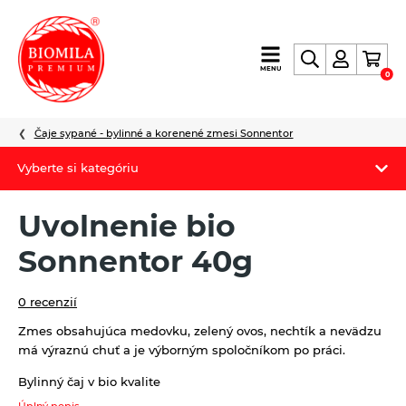
výroba
MENU
0
a
distribúcia
nielen
Čaje sypané - bylinné a korenené zmesi Sonnentor
biopotravín
Vyberte si kategóriu
Biomila produkty
Uvolnenie bio
Letný Biomilatip 18% zľava
Sonnentor 40g
Špaldové výrobky
0 recenzií
Akciová ponuka
Zmes obsahujúca medovku, zelený ovos, nechtík a nevädzu
má výraznú chuť a je výborným spoločníkom po práci.
Fermato
Bylinný čaj v bio kvalite
Novinky
Úplný popis