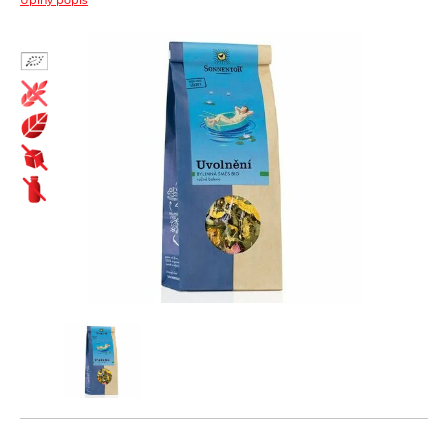
Biopotraviny ako darček
Cestoviny
Bezlepkové bezvaječné kukuričné cestoviny
Čaje
Bezlepkové bezvaječné kukurično-ryžové cestoviny pre deti
Bioraráškovia Sonnentor
Bezlepkové bezvaječné ryžové cestoviny
Čaje ako darček ochutnávkové sady Sonnentor
Bezlepkové bezvaječné strukovinové cestoviny
Čaje Dr.Popov
Bezvaječné cestoviny pre deti z tvrdej pšenice
Čaje porciované bylinné a s korením Sonnentor
Pšeničné biele bezvaječné cestoviny
Čaje porciované jednozložkové Sonnentor
Pšeničné celozrnné bezvaječné cestoviny
Čaje sypané - bylinné a korenené zmesi Sonnentor
Pšeničné zeleninové bezvaječné cetoviny
Čaje sypané biele Sonnentor
Ražné celozrnné bezvaječné cestoviny
Čaje sypané čierne Sonnentor
Špaldové biele bezvaječné cestoviny
Čaje sypané jednozložkové Sonnentor
Špaldové celozrnné bezvaječné cestoviny
Čaje sypané ovocné bez umelých aróm Sonnentor