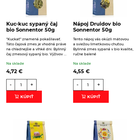
Kuc-kuc sypaný čaj
Nápoj Druidov bio
bio Sonnentor 50g
Sonnentor 50g
"Kuckať" znamená pokašliavať.
Tento nápoj vás okúzli mätovou
Táto čajová zmes je vhodná práve
a sviežou limetkovou chuťou.
na chladnejšie a vlhké dni. Bylinný
Bylinná zmes sypaná v bio kvalite,
čaj zmesový sypaný bio. Výživov ...
ručne balené
Na sklade
Na sklade
4,72
€
4,55
€
-
+
-
+
KÚPIŤ
KÚPIŤ