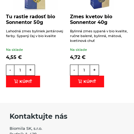
Tu rastie radosť bio
Zmes kvetov bio
Sonnentor 50g
Sonnentor 40g
Lahodná zmes byliniek jantárovej
Bylinná zmes sypaná v bio kvalite,
farby. Sypaný čaj v bio kvalite
ručne balené, bylinná, mätová,
kvetinová chuť
Na sklade
Na sklade
4,55
€
4,72
€
-
+
-
+
KÚPIŤ
KÚPIŤ
Kontaktujte nás
Biomila SK, s.r.o.
Rudník č. 428