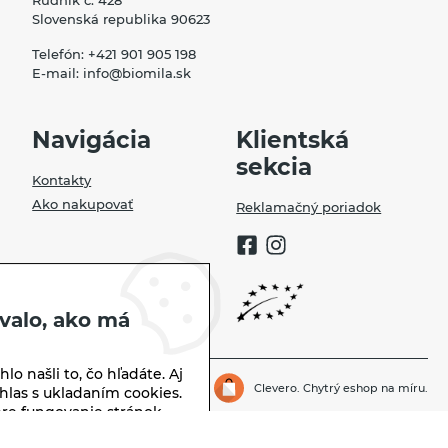
Slovenská republika 90623
Telefón:
+421 901 905 198
E-mail:
info@biomila.sk
Navigácia
Klientská
sekcia
Kontakty
Ako nakupovať
Reklamačný poriadok
valo, ako má
lo našli to, čo hľadáte. Aj
Biomila.sk | © 2026
Clevero.
Chytrý eshop na míru.
hlas s ukladaním cookies.
re fungovanie stránok,
 sme vás neobťažovali