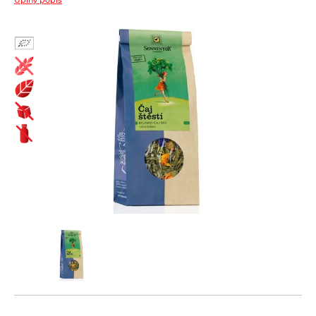
Biopotraviny ako darček
Cestoviny
Bezlepkové bezvaječné kukuričné cestoviny
Čaje
Bezlepkové bezvaječné kukurično-ryžové cestoviny pre deti
Bioraráškovia Sonnentor
Bezlepkové bezvaječné ryžové cestoviny
Čaje ako darček ochutnávkové sady Sonnentor
Bezlepkové bezvaječné strukovinové cestoviny
Čaje Dr.Popov
Bezvaječné cestoviny pre deti z tvrdej pšenice
Čaje porciované bylinné a s korením Sonnentor
Pšeničné biele bezvaječné cestoviny
Čaje porciované jednozložkové Sonnentor
Pšeničné celozrnné bezvaječné cestoviny
Čaje sypané - bylinné a korenené zmesi Sonnentor
Pšeničné zeleninové bezvaječné cetoviny
Čaje sypané biele Sonnentor
Ražné celozrnné bezvaječné cestoviny
Čaje sypané čierne Sonnentor
Špaldové biele bezvaječné cestoviny
Čaje sypané jednozložkové Sonnentor
Špaldové celozrnné bezvaječné cestoviny
Čaje sypané ovocné bez umelých aróm Sonnentor