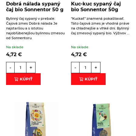
Dobrá nálada sypaný
Kuc-kuc sypaný čaj
Éterické oleje na kulinárske účely
čaj bio Sonnentor 50 g
bio Sonnentor 50g
Keramické slniečko
Bylinný čaj sypaný v prebale.
"Kuckať" znamená pokašliavať.
Čajová zmes Dobrá nálada Je
Táto čajová zmes je vhodná práve
Kúpele na detoxikáciu organizmu
najstaršou a s istotou
na chladnejšie a vlhké dni. Bylinný
Beriem na vedomie
spracovanie osobných údajov
.
najobľúbenejšou bylinnou zmesou
čaj zmesový sypaný bio. Výživov ...
Literatúra
od Sonnentoru.
ODOSLAŤ
Propagačný materiál
Na sklade
Na sklade
4,72
€
4,72
€
Tašky, vrecká
Vankúše
-
+
-
+
KÚPIŤ
KÚPIŤ