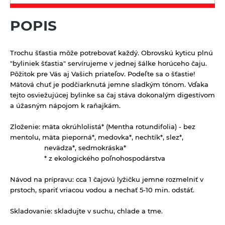
Kávoviny
Bujóny
Múky a krupice
Feel eco upratovanie
Latte
POPIS
Jednodruhové korenie
Biele múky
Müsli a raňajkové cereálie
Morská soľ
Celozrnné múky a krupice
Nátierky, horčice, kečupy, omáčky
Trochu šťastia môže potrebovať každý. Obrovskú kyticu plnú
Pochutiny
Chlebové múky
"byliniek šťastia" servírujeme v jednej šálke horúceho čaju.
Horčice
Nápoje
Pôžitok pre Vás aj Vašich priateľov. Podeľte sa o šťastie!
Soľ
Kečupy
Mätová chuť je podčiarknutá jemne sladkým tónom. Vďaka
100% ovocné šťavy
Octy, mäsové výrobky, oleje
Špeciality so soľou
tejto osviežujúcej bylinke sa čaj stáva dokonalým digestívom
Nátierky
Cidre
a úžasným nápojom k raňajkám.
Oleje
Zmesi korenia
Prírodná kozmetika
Omáčky
Energetické prírodné nápoje
Mäsové výrobky
Zloženie:
mäta okrúhlolistá* (Mentha rotundifolia) - bez
Balzamy na pery
Pudingy a dezerty
mentolu, mäta pieporná*, medovka*, nechtík*, slez*,
Kombuchy Mana Roots
Octy
Prírodné certifikované mydlá
Dezerty
nevädza*, sedmokráska*
Pufované a extrudované výrobky
Limonády a shoty mellos
* z ekologického poľnohospodárstva
Tuhé mydlá
Pudingy
Sirupy
Limonády Mana Roots
Vlasová prírodná kozmetika
Návod na prípravu:
cca 1 čajovú lyžičku jemne rozmelniť v
Sirupy bez pridaného cukru
Limonády ostatné
Sladidlá a včelie produkty
prstoch, spariť vriacou vodou a nechať 5-10 min. odstáť.
Sirupy bylinkové s trstinovým cukrom
Limonády STEGO
Sladidlá
Sterilizovaná zelenina
Skladovanie:
skladujte v suchu, chlade a tme.
Sirupy ovocné s trstinovým cukrom
Mandľové, sójové a obilné nápoje
Včelie produkty