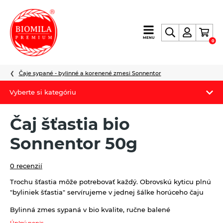
výroba
MENU
0
a
distribúcia
nielen
Čaje sypané - bylinné a korenené zmesi Sonnentor
biopotravín
Vyberte si kategóriu
Biomila produkty
Čaj šťastia bio
Letný Biomilatip 18% zľava
Sonnentor 50g
Špaldové výrobky
0 recenzií
Akciová ponuka
Trochu šťastia môže potrebovať každý. Obrovskú kyticu plnú
"byliniek šťastia" servírujeme v jednej šálke horúceho čaju
Fermato
Bylinná zmes sypaná v bio kvalite, ručne balené
Novinky
Úplný popis