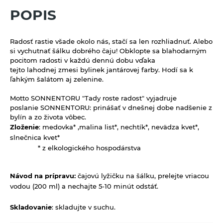
Kávoviny
Bujóny
Múky a krupice
POPIS
Feel eco upratovanie
Latte
Jednodruhové korenie
Biele múky
Müsli a raňajkové cereálie
Morská soľ
Radosť rastie všade okolo nás, stačí sa len rozhliadnuť. Alebo
Celozrnné múky a krupice
Nátierky, horčice, kečupy, omáčky
si vychutnať šálku dobrého čaju! Obklopte sa blahodarným
Pochutiny
Chlebové múky
pocitom radosti v každú dennú dobu vďaka
Horčice
Nápoje
tejto lahodnej zmesi bylinek jantárovej farby. Hodí sa k
Soľ
ľahkým šalátom aj zelenine.
Kečupy
100% ovocné šťavy
Octy, mäsové výrobky, oleje
Špeciality so soľou
Motto SONNENTORU "Tady roste radost" vyjadruje
Nátierky
Cidre
Oleje
Zmesi korenia
Prírodná kozmetika
poslanie SONNENTORU: prinášať v dnešnej dobe nadšenie z
Omáčky
bylín a zo života vôbec.
Energetické prírodné nápoje
Mäsové výrobky
Balzamy na pery
Zloženie
:
medovka* ,malina list*, nechtík*, nevädza kvet*,
Pudingy a dezerty
Kombuchy Mana Roots
slnečnica kvet*
Octy
Prírodné certifikované mydlá
Dezerty
Pufované a extrudované výrobky
* z elkologického hospodárstva
Limonády a shoty mellos
Tuhé mydlá
Pudingy
Sirupy
Limonády Mana Roots
Návod na prípravu:
čajovú lyžičku na šálku, prelejte vriacou
Vlasová prírodná kozmetika
Sirupy bez pridaného cukru
vodou (200 ml) a nechajte 5-10 minút odstáť.
Limonády ostatné
Sladidlá a včelie produkty
Sirupy bylinkové s trstinovým cukrom
Limonády STEGO
Sladidlá
Sterilizovaná zelenina
Skladovanie
:
skladujte v suchu.
Sirupy ovocné s trstinovým cukrom
Mandľové, sójové a obilné nápoje
Včelie produkty