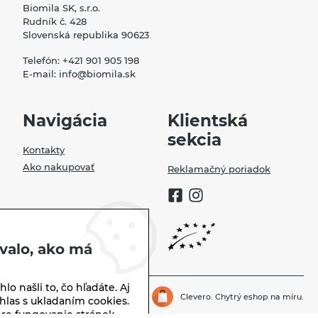
Biomila SK, s.r.o.
Rudník č. 428
Slovenská republika 90623
Telefón:
+421 901 905 198
E-mail:
info@biomila.sk
Navigácia
Klientská
sekcia
Kontakty
Ako nakupovať
Reklamačný poriadok
valo, ako má
lo našli to, čo hľadáte. Aj
Biomila.sk | © 2026
Clevero.
Chytrý eshop na míru.
hlas s ukladaním cookies.
re fungovanie stránok,