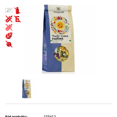
Biopotraviny ako darček
Cestoviny
Bezlepkové bezvaječné kukuričné cestoviny
Čaje
Bezlepkové bezvaječné kukurično-ryžové cestoviny pre deti
Bioraráškovia Sonnentor
Bezlepkové bezvaječné ryžové cestoviny
Čaje ako darček ochutnávkové sady Sonnentor
Bezlepkové bezvaječné strukovinové cestoviny
Čaje Dr.Popov
Bezvaječné cestoviny pre deti z tvrdej pšenice
Čaje porciované bylinné a s korením Sonnentor
Pšeničné biele bezvaječné cestoviny
Čaje porciované jednozložkové Sonnentor
Pšeničné celozrnné bezvaječné cestoviny
Čaje sypané - bylinné a korenené zmesi Sonnentor
Pšeničné zeleninové bezvaječné cetoviny
Čaje sypané biele Sonnentor
Ražné celozrnné bezvaječné cestoviny
Čaje sypané čierne Sonnentor
Špaldové biele bezvaječné cestoviny
Čaje sypané jednozložkové Sonnentor
Špaldové celozrnné bezvaječné cestoviny
Čaje sypané ovocné bez umelých aróm Sonnentor
Kód produktu:
S33143.3