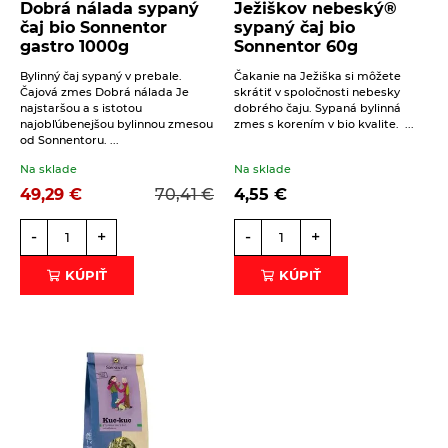
Dobrá nálada sypaný
Ježiškov nebeský®
Éterické oleje na kulinárske účely
čaj bio Sonnentor
sypaný čaj bio
gastro 1000g
Sonnentor 60g
Keramické slniečko
Bylinný čaj sypaný v prebale.
Čakanie na Ježiška si môžete
Kúpele na detoxikáciu organizmu
Čajová zmes Dobrá nálada Je
skrátiť v spoločnosti nebesky
Beriem na vedomie
spracovanie osobných údajov
.
najstaršou a s istotou
dobrého čaju. Sypaná bylinná
Literatúra
najobľúbenejšou bylinnou zmesou
zmes s korením v bio kvalite. ...
ODOSLAŤ
od Sonnentoru. ...
Propagačný materiál
Na sklade
Na sklade
Tašky, vrecká
49,29
€
70,41
€
4,55
€
Vankúše
-
+
-
+
KÚPIŤ
KÚPIŤ