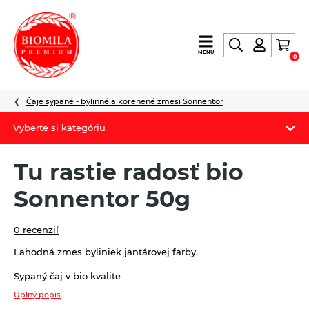
výroba
MENU
0
a
distribúcia
nielen
Čaje sypané - bylinné a korenené zmesi Sonnentor
biopotravín
Vyberte si kategóriu
Biomila produkty
Tu rastie radosť bio
Letný Biomilatip 18% zľava
Sonnentor 50g
Špaldové výrobky
0 recenzií
Akciová ponuka
Lahodná zmes byliniek jantárovej farby.
Fermato
Sypaný čaj v bio kvalite
Úplný popis
Novinky