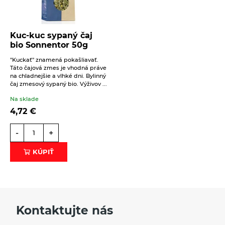
Kuc-kuc sypaný čaj
bio Sonnentor 50g
"Kuckať" znamená pokašliavať.
Táto čajová zmes je vhodná práve
na chladnejšie a vlhké dni. Bylinný
čaj zmesový sypaný bio. Výživov ...
Na sklade
4,72
€
-
+
KÚPIŤ
Kontaktujte nás