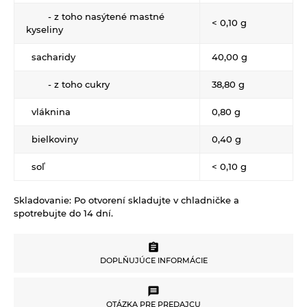
Propagačný materiál
- z toho nasýtené mastné
<
0,10 g
kyseliny
Tašky, vrecká
sacharidy
40,00 g
Vankúše
- z toho cukry
38,80 g
vláknina
0,80 g
bielkoviny
0,40 g
soľ
< 0,10 g
Skladovanie:
Po otvorení skladujte v chladničke a
spotrebujte do 14 dní.
DOPLŇUJÚCE INFORMÁCIE
DOPLŇUJÚCE INFORMÁCIE
OTÁZKA PRE PREDAJCU