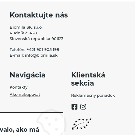
ju v celozrnných pa ...
Kontaktujte nás
ČÍTAŤ VIAC
Biomila SK, s.r.o.
Rudník č. 428
Slovenská republika 90623
Telefón:
+421 901 905 198
E-mail:
info@biomila.sk
Navigácia
Klientská
sekcia
Kontakty
Ako nakupovať
Reklamačný poriadok
valo, ako má