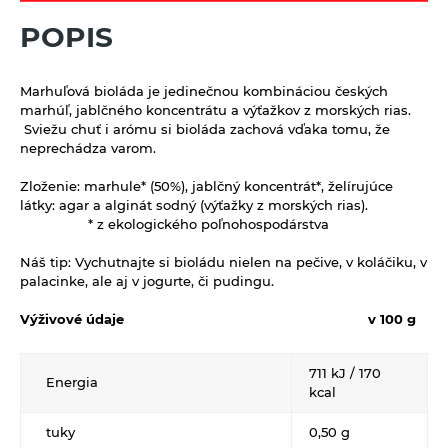
Výrobky z obilnín a polotovary
POPIS
Polotovary
Zmesi na varenie a pečenie
Výrobky z obilnín
Zrná a semená
Marhuľová bioláda je jedinečnou kombináciou českých
marhúľ, jablčného koncentrátu a výťažkov z morských rias.
Obilniny
Zdravé maškrtenie
Sviežu chuť i arómu si bioláda zachová vďaka tomu, že
neprechádza varom.
Olejniny
Bezlepok - Low Carb - Keto
Ostatné
Zloženie:
marhule* (50%), jablčný koncentrát*, želírujúce
Pseudoobilniny
Čokolády, cukríky, lízatká
Doplnky stravy
látky: agar a alginát sodný (výťažky z morských rias).
Ryže
* z ekologického poľnohospodárstva
Dezertné krémy - Kolatch
Dr.Popov - bylinné kvapky
Semienka na nakličovanie
Náš tip:
Vychutnajte si bioládu nielen na pečive, v koláčiku, v
Tyčinky, sušienky, oplátky
Dr.Popov - rôzne
palacinke, ale aj v jogurte, či pudingu.
Strukoviny
Eterické oleje
Výživové údaje
v 100 g
Éterické oleje na kulinárske účely
Keramické slniečko
711 kJ / 170
Energia
kcal
Kúpele na detoxikáciu organizmu
tuky
0,50 g
Literatúra