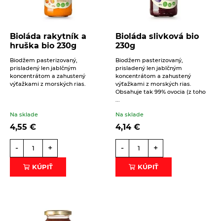
Južanský krémeš
ČÍTAŤ VIAC
Bioláda rakytník a
Bioláda slivková bio
hruška bio 230g
230g
Biodžem pasterizovaný,
Biodžem pasterizovaný,
prisladený len jablčným
prisladený len jablčným
koncentrátom a zahustený
koncentrátom a zahustený
výťažkami z morských rias.
výťažkami z morských rias.
Obsahuje tak 99% ovocia (z toho
...
Na sklade
Na sklade
4,55
€
4,14
€
-
+
-
+
KÚPIŤ
KÚPIŤ
30. 6. 2022
Sladké
Slané a sladké mlsanie
Zdravé jedlá pre deti
Cuketový koláč
Keď je cuketová sezóna, nesmie chýbať práve tento