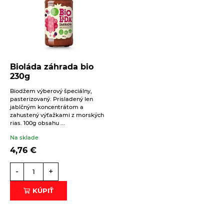
koláčik. Vyskúšajte ...
ČÍTAŤ VIAC
Bioláda záhrada bio
230g
Biodžem výberový špeciálny,
pasterizovaný. Prisladený len
jablčným koncentrátom a
zahustený výťažkami z morských
rias. 100g obsahu ...
Na sklade
4,76
€
-
+
16. 6. 2021
Sladké
Slané a sladké mlsanie
Zdravé jedlá pre deti
KÚPIŤ
Špaldovo-pohánkové palacinky
Vynikajúca kombinácie pohánky a špaldy. Vyskúšajte