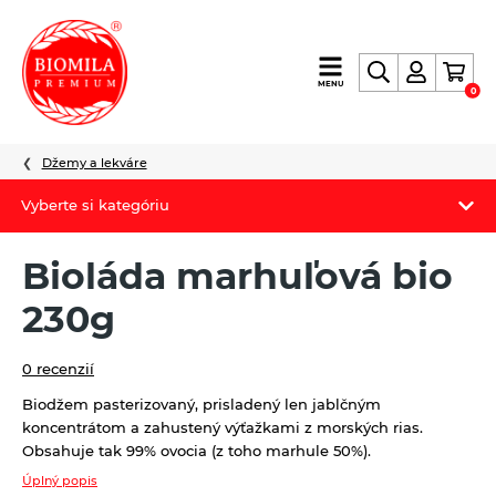
výroba
MENU
0
a
distribúcia
nielen
Džemy a lekváre
biopotravín
Vyberte si kategóriu
Biomila produkty
Bioláda marhuľová bio
Letný Biomilatip 18% zľava
230g
Špaldové výrobky
0 recenzií
Akciová ponuka
Biodžem pasterizovaný, prisladený len jablčným
koncentrátom a zahustený výťažkami z morských rias.
Fermato
Obsahuje tak 99% ovocia (z toho marhule 50%).
Novinky
Úplný popis