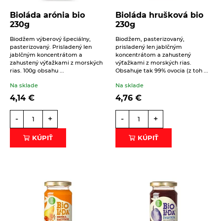
Sladké
Slané a sladké mlsanie
Bioláda arónia bio
Bioláda hrušková bio
230g
230g
Špaldové šišky nesmažené
Beriem na vedomie
spracovanie osobných údajov
.
Biodžem výberový špeciálny,
Biodžem, pasterizovaný,
ODOSLAŤ
ČÍTAŤ VIAC
pasterizovaný. Prisladený len
prisladený len jablčným
jablčným koncentrátom a
koncentrátom a zahustený
zahustený výťažkami z morských
výťažkami z morských rias.
rias. 100g obsahu ...
Obsahuje tak 99% ovocia (z toh ...
Na sklade
Na sklade
4,14
€
4,76
€
-
+
-
+
KÚPIŤ
KÚPIŤ
16. 6. 2021
Sladké
Slané a sladké mlsanie