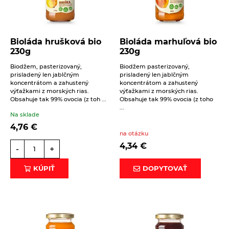
Správa
Bioláda hrušková bio
Bioláda marhuľová bio
230g
230g
Biodžem, pasterizovaný,
Biodžem pasterizovaný,
prisladený len jablčným
prisladený len jablčným
koncentrátom a zahustený
koncentrátom a zahustený
Beriem na vedomie
spracovanie osobných údajov
.
výťažkami z morských rias.
výťažkami z morských rias.
Obsahuje tak 99% ovocia (z toh ...
Obsahuje tak 99% ovocia (z toho
ODOSLAŤ
...
Na sklade
4,76
€
na otázku
4,34
€
-
+
KÚPIŤ
DOPYTOVAŤ