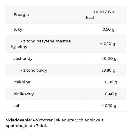
Propagačný materiál
711 kJ / 170
Energia
Tašky, vrecká
kcal
Vankúše
tuky
0,50 g
- z toho nasýtené mastné
<
0,10 g
kyseliny
sacharidy
40,00 g
- z toho cukry
38,80 g
vláknina
0,80 g
bielkoviny
0,40 g
soľ
< 0,10 g
Skladovanie:
Po otvorení skladujte v chladničke a
spotrebujte do 7 dní.