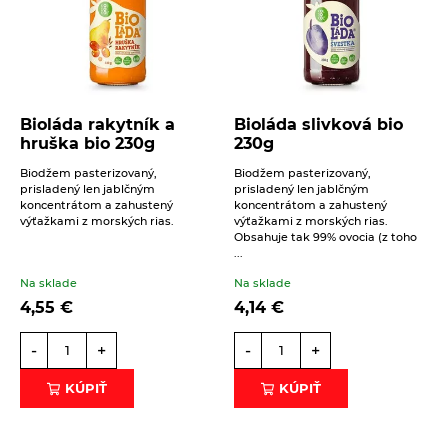
Bioláda rakytník a
Bioláda slivková bio
hruška bio 230g
230g
Biodžem pasterizovaný,
Biodžem pasterizovaný,
prisladený len jablčným
prisladený len jablčným
koncentrátom a zahustený
koncentrátom a zahustený
výťažkami z morských rias.
výťažkami z morských rias.
Obsahuje tak 99% ovocia (z toho
...
Na sklade
Na sklade
4,55
€
4,14
€
-
+
-
+
KÚPIŤ
KÚPIŤ