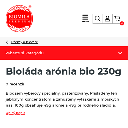
výroba
MENU
0
a
distribúcia
nielen
Džemy a lekváre
biopotravín
Vyberte si kategóriu
Biomila produkty
Bioláda arónia bio 230g
Letný Biomilatip 18% zľava
0 recenzií
Špaldové výrobky
Biodžem výberový špeciálny, pasterizovaný. Prisladený len
jablčným koncentrátom a zahustený výťažkami z morských
Akciová ponuka
rias. 100g obsahuje 49g arónie a 49g prírodného sladidla.
Fermato
Úplný popis
Novinky