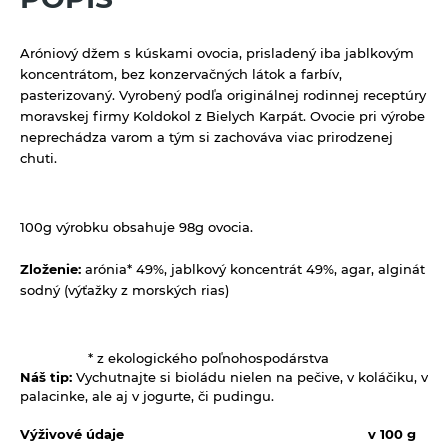
Výrobky z obilnín a polotovary
Polotovary
Zmesi na varenie a pečenie
Aróniový džem s kúskami ovocia, prisladený iba jablkovým
koncentrátom, bez konzervačných látok a farbív,
Výrobky z obilnín
Zrná a semená
pasterizovaný.
Vyrobený podľa originálnej rodinnej receptúry
moravskej firmy Koldokol z Bielych Karpát. Ovocie pri výrobe
Obilniny
Zdravé maškrtenie
neprechádza varom a tým si zachováva viac prirodzenej
Olejniny
chuti.
Bezlepok - Low Carb - Keto
Ostatné
Pseudoobilniny
Čokolády, cukríky, lízatká
Doplnky stravy
Ryže
100g výrobku obsahuje 98g ovocia.
Dezertné krémy - Kolatch
Dr.Popov - bylinné kvapky
Semienka na nakličovanie
Tyčinky, sušienky, oplátky
Zloženie:
arónia* 49%, jablkový koncentrát 49%, agar, alginát
Dr.Popov - rôzne
sodný (výťažky z morských rias)
Strukoviny
Eterické oleje
Éterické oleje na kulinárske účely
* z ekologického poľnohospodárstva
Keramické slniečko
Náš tip:
Vychutnajte si bioládu nielen na pečive, v koláčiku, v
palacinke, ale aj v jogurte, či pudingu.
Kúpele na detoxikáciu organizmu
Výživové údaje
v 100 g
Literatúra