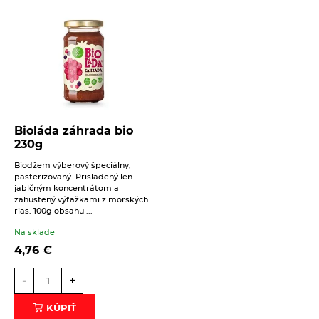
Bioláda záhrada bio
230g
Biodžem výberový špeciálny,
pasterizovaný. Prisladený len
jablčným koncentrátom a
zahustený výťažkami z morských
rias. 100g obsahu ...
Na sklade
4,76
€
-
+
KÚPIŤ