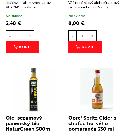
lokálnych jablkových sadov.
Váš pohánkový alebo špaldový
ALKOHOL: 5 % obj.
vankúš veľký. (35x55cm)
Na sklade
Na sklade
2,48
€
8,00
€
-
+
-
+
KÚPIŤ
KÚPIŤ
Olej sezamový
Opre' Spritz Cider s
panenský bio
chuťou horkého
NaturGreen 500ml
pomaranča 330 ml