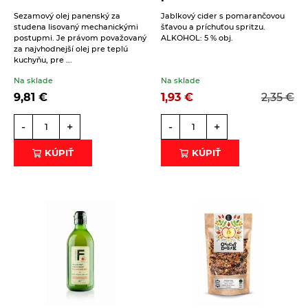
Sezamový olej panenský za
Jablkový cider s pomarančovou
studena lisovaný mechanickými
šťavou a príchuťou spritzu.
postupmi. Je právom považovaný
ALKOHOL: 5 % obj.
za najvhodnejší olej pre teplú
kuchyňu, pre ...
Na sklade
Na sklade
9,81
€
1,93
€
2,35
€
-
+
-
+
KÚPIŤ
KÚPIŤ