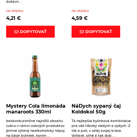
duševn ...
Na sklade
2,49
€
na otázku
na otázku
Intenzívna sladká chuť anízu, podobná
sladkému drievku, je unikátna, ale tiež nie je
4,21
€
4,59
€
pre každého tá pravá.
DOPYTOVAŤ
DOPYTOVAŤ
Mystery Cola limonáda
NáDych sypaný čaj
manaroots 330ml
Koldokol 50g
bezkonkurenčne najnižší obsahu
Tá najlepšia bylinková kombinácia
cukru v rámci colových produktov
pre váš hlboký nádych a výdych. Z
jemne sýtený nealkoholický nápoj
lúk a polí, v celej svojej kráse.
na báze byliniek, koren ...
Voňavé, silné a tak dob ...