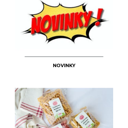
Kúpele na detoxikáciu organizmu
Literatúra
Propagačný materiál
Tašky, vrecká
Vankúše
NOVINKY