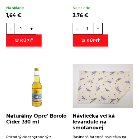
Na sklade
Na sklade
1,64
€
3,76
€
-
+
-
+
KÚPIŤ
KÚPIŤ
Naturálny Opre' Borolo
Návliečka veľká
Cider 330 ml
levandule na
smotanovej
Prírodný cider vyrobený z
Bavlnená farebná návliečka na