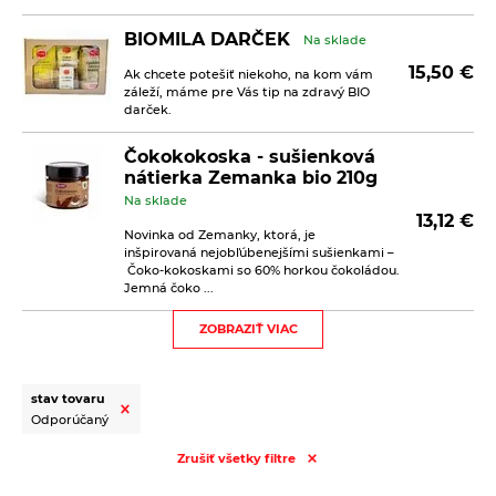
BIOMILA DARČEK
Na sklade
15,50
€
Ak chcete potešiť niekoho, na kom vám
záleží, máme pre Vás tip na zdravý BIO
darček.
Čokokokoska - sušienková
nátierka Zemanka bio 210g
Na sklade
13,12
€
Novinka od Zemanky, ktorá, je
inšpirovaná nejobľúbenejšími sušienkami –
Čoko-kokoskami so 60% horkou čokoládou.
Jemná čoko ...
ZOBRAZIŤ VIAC
Kávové sušienky s kokosom
Biopekárna Zemanka bio
100g
stav tovaru
Na sklade
2,30
€
Odporúčaný
Kávové sušienky sú sladené prírodným
trstinovým cukrom. Bez palmového tuku.
Zrušiť všetky filtre
Bez vajec. Bez mlieka. Bez bieleho cukru.
Vegan. Trvanlivé pečivo bio.&nb ...