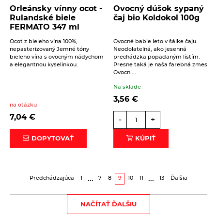
Orleánsky vínny ocot -
Ovocný dúšok sypaný
Rulandské biele
čaj bio Koldokol 100g
FERMATO 347 ml
Ocot z bieleho vína 100%,
Ovocné babie leto v šálke čaju.
nepasterizovaný Jemné tóny
Neodolateľná, ako jesenná
bieleho vína s ovocným nádychom
prechádzka popadaným lístím.
a elegantnou kyselinkou.
Presne taká je naša farebná zmes
Ovocn ...
Na sklade
3,56
€
na otázku
7,04
€
-
+
DOPYTOVAŤ
KÚPIŤ
...
...
Predchádzajúca
1
7
8
9
10
11
13
Ďalšia
NAČÍTAŤ ĎALŠIU