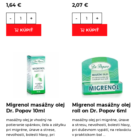
Zemanka 100g
1,64
€
2,07
€
2,53
€
Na sklade
Slané krekry s dužinou z červenej repy.
-
+
-
+
Vysoký podiel vlákniny. Bez palmového tuku.
Bez vajec. Vegan Trvanlivé pečivo bio.
KÚPIŤ
KÚPIŤ
Špaldové sušienky Dobré
časy Maslo bio 100g
Na sklade
2,74
€
Ku kávičke alebo čaju ako stvorené, budete
si ich vychutnávať až pokým ich nedojete!
Sušienky z celozrnnej špaldovej múky s
maslom ...
BIOMILA DARČEK
BEZLEPKOVÝ
Na sklade
Migrenol masážny olej
Migrenol masážny olej
22,02
€
Dr. Popov 10ml
roll on Dr. Popov 6ml
Ak chcete potešiť niekoho, na kom vám
záleží, máme pre Vás tip na zdravý
masážny olej je vhodný na
masážny olej pri migréne, únave
bezlepkový BIO darček.
potieranie spánkov, čela a zátylku
a stresu, nevoľnosti, bolesti hlavy,
pri migréne, únave a strese,
pri duševnom vypätí, na relaxáciu
Aníz bio Sonnentor 50 g
nevoľnosti, bolesti hlavy, pri
v praktickom bal ...