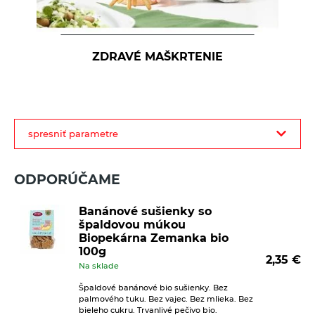
ZDRAVÉ MAŠKRTENIE
filter
spresniť parametre
produktov
ODPORÚČAME
Banánové sušienky so
špaldovou múkou
Biopekárna Zemanka bio
100g
2,35
€
Na sklade
Špaldové banánové bio sušienky. Bez
palmového tuku. Bez vajec. Bez mlieka. Bez
bieleho cukru. Trvanlivé pečivo bio.