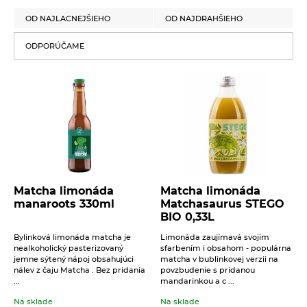
OD NAJLACNEJŠIEHO
OD NAJDRAHŠIEHO
Krekry s tekvicovými
semienkami a cesnakom
ODPORÚČAME
Biopekárna Zemanka bio
100g
2,16
€
Na sklade
Krekry s tekvicovými semienkami a
cesnakom. Bez palmového tuku. Bez vajec.
Bez mlieka. Trvanlivé pečivo bio.
Lieskovoorieškové hrudky
s jahodovým prachom
Biopekárna Zemanka bio
100g
Matcha limonáda
Matcha limonáda
2,66
€
Na sklade
manaroots 330ml
Matchasaurus STEGO
BIO 0,33L
Lieskovoorieškové hrudky s jahodovým
prachom bio. Bez palmového tuku. Bez
Bylinková limonáda matcha je
Limonáda zaujímavá svojim
vajec. Bez mlieka. Bez bieleho cukru.
nealkoholický pasterizovaný
sfarbením i obsahom - populárna
Trvanlivé pečivo bio.
jemne sýtený nápoj obsahujúci
matcha v bublinkovej verzii na
nálev z čaju Matcha . Bez pridania
povzbudenie s pridanou
...
mandarinkou a c ...
Slané krekry s dužinou z
červenej repy Biopekárna
Na sklade
Na sklade