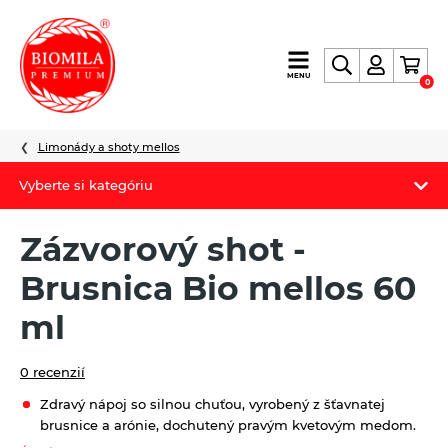
výroba
MENU
0
a
distribúcia
nielen
Limonády a shoty mellos
biopotravín
Vyberte si kategóriu
Biomila produkty
Zázvorový shot -
Letný Biomilatip 18% zľava
Brusnica Bio mellos 60
Špaldové výrobky
ml
Akciová ponuka
0 recenzií
Fermato
Zdravý nápoj so silnou chuťou, vyrobený z šťavnatej
brusnice a arónie, dochutený pravým kvetovým medom.
Novinky