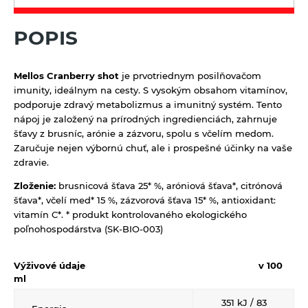
Oleje
Prírodná kozmetika
Mäsové výrobky
POPIS
Balzamy na pery
Pudingy a dezerty
Octy
Prírodné certifikované mydlá
Dezerty
Pufované a extrudované výrobky
Mellos Cranberry shot
je prvotriednym posilňovačom
Tuhé mydlá
Pudingy
imunity, ideálnym na cesty. S vysokým obsahom vitamínov,
Sirupy
podporuje zdravý metabolizmus a imunitný systém. Tento
Vlasová prírodná kozmetika
Sirupy bez pridaného cukru
nápoj je založený na prírodných ingredienciách, zahrnuje
Sladidlá a včelie produkty
šťavy z brusníc, arónie a zázvoru, spolu s včelím medom.
Sirupy bylinkové s trstinovým cukrom
Sladidlá
Sterilizovaná zelenina
Zaručuje nejen výbornú chuť, ale i prospešné účinky na vaše
zdravie.
Sirupy ovocné s trstinovým cukrom
Včelie produkty
Sušené ovocie a orechy
Zloženie:
brusnicová šťava 25* %, aróniová šťava*, citrónová
šťava*, včelí med* 15 %, zázvorová šťava 15* %, antioxidant:
Tyčinky a grissiny
vitamín C*. * produkt kontrolovaného ekologického
poľnohospodárstva (SK-BIO-003)
Vločky a lupienky
Výrobky z obilnín a polotovary
Výživové údaje
v 100
ml
Polotovary
Zmesi na varenie a pečenie
351
kJ / 83
Výrobky z obilnín