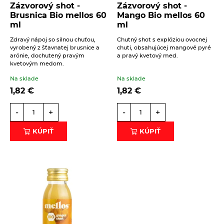
Zázvorový shot -
Zázvorový shot -
Brusnica Bio mellos 60
Mango Bio mellos 60
ml
ml
Zdravý nápoj so silnou chuťou,
Chutný shot s explóziou ovocnej
vyrobený z šťavnatej brusnice a
chuti, obsahujúcej mangové pyré
Beriem na vedomie
spracovanie osobných údajov
.
arónie, dochutený pravým
a pravý kvetový med.
kvetovým medom.
ODOSLAŤ
Na sklade
Na sklade
1,82
€
1,82
€
-
+
-
+
KÚPIŤ
KÚPIŤ