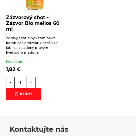
Zázvorový shot -
Zázvor Bio mellos 60
ml
Zdravý shot plný vitamínov z
kombinácie zázvoru, citrónu a
jablka, osladený pravým
kvetovým medom.
Na sklade
1,82
€
-
+
KÚPIŤ
Kontaktujte nás