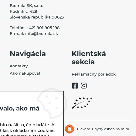
Biomila SK, s.r.o.
Rudník č. 428
Slovenská republika 90623
Telefón:
+421 901 905 198
E-mail:
info@biomila.sk
Navigácia
Klientská
sekcia
Kontakty
Ako nakupovať
Reklamačný poriadok
valo, ako má
lo našli to, čo hľadáte. Aj
Biomila.sk | © 2026
Clevero.
Chytrý eshop na míru.
hlas s ukladaním cookies.