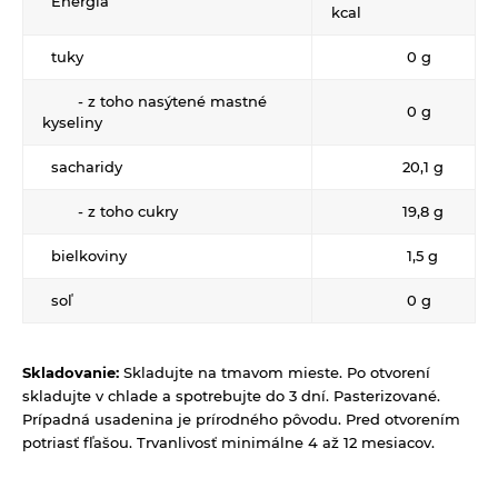
Energia
Zrná a semená
kcal
Obilniny
Zdravé maškrtenie
tuky
0 g
Olejniny
Bezlepok - Low Carb - Keto
Ostatné
- z toho nasýtené mastné
0 g
kyseliny
Pseudoobilniny
Čokolády, cukríky, lízatká
Doplnky stravy
Ryže
sacharidy
20,1 g
Dezertné krémy - Kolatch
Dr.Popov - bylinné kvapky
Semienka na nakličovanie
Tyčinky, sušienky, oplátky
- z toho cukry
19,8 g
Dr.Popov - rôzne
Strukoviny
Eterické oleje
bielkoviny
1,5 g
Éterické oleje na kulinárske účely
soľ
0 g
Keramické slniečko
Kúpele na detoxikáciu organizmu
Skladovanie:
Skladujte na tmavom mieste. Po otvorení
skladujte v chlade a spotrebujte do 3 dní. Pasterizované.
Literatúra
Prípadná usadenina je prírodného pôvodu. Pred otvorením
Propagačný materiál
potriasť fľašou. Trvanlivosť minimálne 4 až 12 mesiacov.
Tašky, vrecká