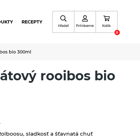
DUKTY
RECEPTY
Hľadať
Prihlásenie
Košík
0
bos bio 300ml
átový rooibos bio
.
Roiboosu, sladkosť a šťavnatá chuť