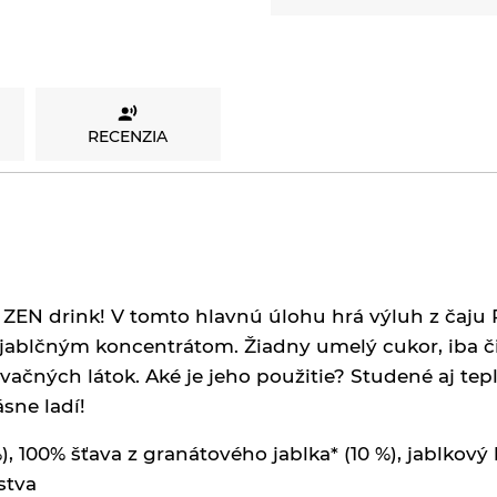
RECENZIA
 ZEN drink! V tomto hlavnú úlohu hrá výluh z čaju 
 jablčným koncentrátom. Žiadny umelý cukor, iba č
vačných látok. Aké je jeho použitie?
Studené aj tepl
sne ladí!
, 100% šťava z granátového jablka* (10 %), jablkový
tva