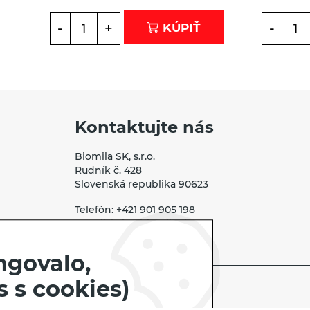
Tašky, vrecká
-
+
-
KÚPIŤ
Vankúše
Kontaktujte nás
Biomila SK, s.r.o.
Rudník č. 428
Slovenská republika 90623
Telefón:
+421 901 905 198
E-mail:
info@biomila.sk
ngovalo,
 s cookies)
Biomila.sk | © 2026