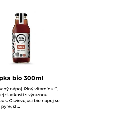
pka bio 300ml
vaný nápoj. Plný vitamínu C,
ej sladkosti s výraznou
pok. Osviežujúci bio nápoj so
yré, sl ...
e