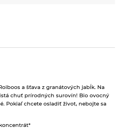
Roiboos a šťava z granátových jabĺk. Na
istá chuť prírodných surovín!
Bio ovocný
é. Pokiaľ chcete osladiť život, nebojte sa
 koncentrát*