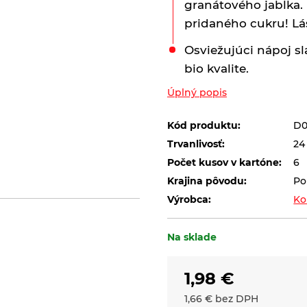
granátového jablka.
pridaného cukru! Lá
Osviežujúci nápoj s
bio kvalite.
Úplný popis
Kód produktu:
D0
Trvanlivosť:
24
Počet kusov v kartóne:
6
Krajina pôvodu:
Po
Výrobca:
Ko
Na sklade
1,98
€
1,66
€