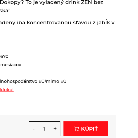
 Dokopy? To je vyladený drink ZEN bez
ska!
ladený iba koncentrovanou šťavou z jabĺk v
670
 mesiacov
ľnohospodárstvo EÚ/mimo EÚ
ldokol
-
+
KÚPIŤ