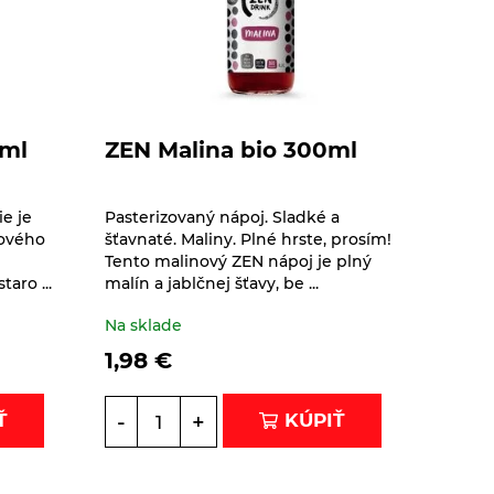
0ml
ZEN Malina bio 300ml
e je
Pasterizovaný nápoj. Sladké a
dového
šťavnaté. Maliny. Plné hrste, prosím!
Tento malinový ZEN nápoj je plný
aro ...
malín a jablčnej šťavy, be ...
Na sklade
1,98
€
-
+
Ť
KÚPIŤ