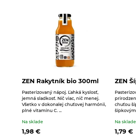
Pseudoobilniny
Doplnky stravy
Čokolády, cukríky, lízatká
Ryže
Dr.Popov - bylinné
Dezertné krémy -
kvapky
Semienka na
Kolatch
nakličovanie
Dr.Popov - rôzne
Tyčinky, sušienky,
Strukoviny
oplátky
Eterické oleje
Éterické oleje na
kulinárske účely
ZEN Rakytník bio 300ml
ZEN Ší
Keramické slniečko
Pasterizovaný nápoj. Ľahká kyslosť,
Pasterizo
Kúpele na detoxikáciu
jemná sladkosť. Nič viac, nič menej.
prirodzen
organizmu
Všetko v dokonalej chuťovej harmónii,
chuťou ší
plné vitamínu C. ...
šípkovým p
Literatúra
Na sklade
Na sklad
Propagačný materiál
1,98
€
1,79
€