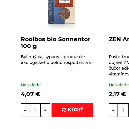
trstinovým cukrom
orechy
Tyčinky a grissiny
Vločky a lupienky
Rooibos bio Sonnentor
ZEN Ar
100 g
Výrobky z obilnín a
polotovary
Bylinný čaj sypaný z produkcie
Pasterizo
ekologického poľnohospodárstva.
objavili?
čučoried
Polotovary
Zmesi na varenie a
vitamínov 
pečenie
Výrobky z obilnín
Na sklade
Na sklad
4,07
€
2,17
€
Zrná a semená
Obilniny
Zdravé maškrtenie
-
+
-
KÚPIŤ
Olejniny
Bezlepok - Low Carb -
Ostatné
Keto