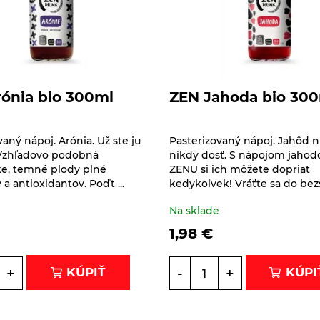
ónia bio 300ml
ZEN Jahoda bio 30
vaný nápoj. Arónia. Už ste ju
Pasterizovaný nápoj. Jahôd ni
 Vzhľadovo podobná
nikdy dosť. S nápojom jaho
ke, temné plody plné
ZENU si ich môžete dopriať
a antioxidantov. Poďt ...
kedykoľvek! Vráťte sa do bezst
e
Na sklade
1,98
€
+
-
+
KÚPIŤ
KÚPI