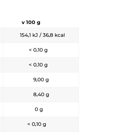
v 100 g
154,1 kJ / 36,8 kcal
< 0,10 g
y
< 0,10 g
9,00 g
8,40 g
0 g
< 0,10 g