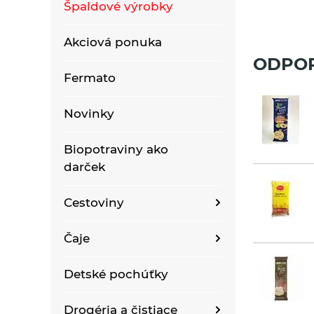
Špaldové výrobky
Akciová ponuka
ODPO
Fermato
Novinky
Biopotraviny ako
darček
Cestoviny
Bezlepkové bezvaječné
Čaje
kukuričné cestoviny
Bioraráškovia Sonnentor
Detské pochúťky
Bezlepkové bezvaječné
kukurično-ryžové
Čaje ako darček
cestoviny pre deti
Drogéria a čistiace