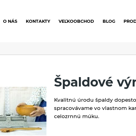
O NÁS
KONTAKTY
VEĽKOOBCHOD
BLOG
PRO
Špaldové vý
Kvalitnú úrodu špaldy dopest
spracovávame vo vlastnom ka
celozrnnú múku.