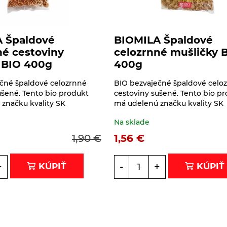
 Špaldové
BIOMILA Špaldové
né cestoviny
celozrnné mušličky 
 BIO 400g
400g
čné špaldové celozrnné
BIO bezvaječné špaldové celo
ušené. Tento bio produkt
cestoviny sušené. Tento bio p
značku kvality SK
má udelenú značku kvality S
Na sklade
1,90
€
1,56
€
+
-
+
KÚPIŤ
KÚPIŤ