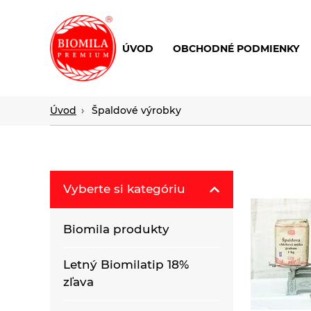
ÚVOD
OBCHODNÉ PODMIENKY
výroba
a
distribúcia
Úvod
Špaldové výrobky
nielen
biopotravín
Vyberte si kategóriu
Biomila produkty
Letný Biomilatip 18%
zľava