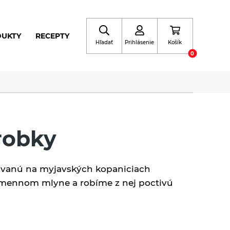
DUKTY
RECEPTY
Hľadať
Prihlásenie
Košík
0
robky
ovanú na myjavských kopaniciach
mennom mlyne a robíme z nej poctivú