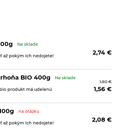
100g
Na sklade
2,74
€
ať až pokým ich nedojete!
arhoňa BIO 400g
Na sklade
1,90
€
1,56
€
 bio produkt má udelenú
 100g
na otázku
2,08
€
ať až pokým ich nedojete!