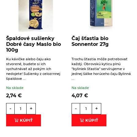
Správa
Špaldové sušienky
Čaj šťastia bio
Dobré časy Maslo bio
Sonnentor 27g
100g
Ku kávičke alebo čaju ako
Trochu šťastia môže potrebovať
stvorené, budete si ich
každý. Obrovskú kyticu plnú
Beriem na vedomie
spracovanie osobných údajov
.
vychutnávať až pokým ich
"byliniek šťastia" servírujeme v
nedojete! Sušienky z celozrnnej
jednej šálke horúceho čaju Bylinná
ODOSLAŤ
špaldove ...
...
Na sklade
Na sklade
2,74
€
4,07
€
-
+
-
+
KÚPIŤ
KÚPIŤ