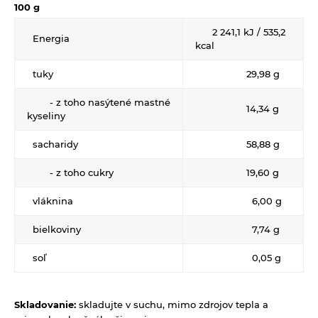
100 g
Éterické oleje na kulinárske účely
2 241,1 kJ / 535,2
Energia
Keramické slniečko
kcal
Kúpele na detoxikáciu organizmu
tuky
29,98 g
Literatúra
- z toho nasýtené mastné
14,34 g
Propagačný materiál
kyseliny
Tašky, vrecká
sacharidy
58,88 g
Vankúše
- z toho cukry
19,60 g
vláknina
6,00 g
bielkoviny
7,74 g
soľ
0,05 g
Skladovanie:
skladujte v suchu, mimo zdrojov tepla a