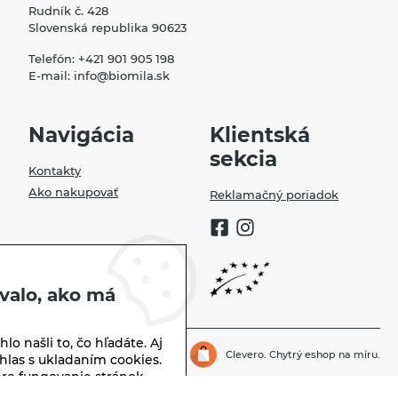
Rudník č. 428
Slovenská republika 90623
Telefón:
+421 901 905 198
E-mail:
info@biomila.sk
Navigácia
Klientská
sekcia
Kontakty
Ako nakupovať
Reklamačný poriadok
valo, ako má
lo našli to, čo hľadáte. Aj
Biomila.sk | © 2026
Clevero.
Chytrý eshop na míru.
hlas s ukladaním cookies.
re fungovanie stránok,
 sme vás neobťažovali