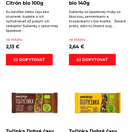
Citrón bio 100g
bio 140g
Ku kávičke alebo čaju ako
Sušienky zo špaldovej múky so
stvorené, budete si ich
škoricou, semienkami a
vychutnávať až pokým ich
hrozienkami v bio kvalite. Štedré
nedojete! Sušienky z celozrnnej
preto, lebo sú štedré svoj ...
špaldove ...
na otázku
na otázku
2,13
€
2,64
€
DOPYTOVAŤ
DOPYTOVAŤ
Tyčinka Dobré časy
Tyčinka Dobré časy