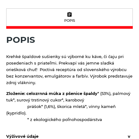
Výrobky z obilnín a polotovary
Polotovary
Zmesi na varenie a pečenie
POPIS
Výrobky z obilnín
Zrná a semená
POPIS
Obilniny
Zdravé maškrtenie
Olejniny
Bezlepok - Low Carb - Keto
Krehké špaldové sušienky sú výborné ku káve, či čaju pri
Pseudoobilniny
Čokolády, cukríky, lízatká
posedeniach s priateľmi. Prekvapí vás jemne sladká
Ryže
oriešková chuť! Poctivá receptúra od slovenského výrobcu
Dezertné krémy - Kolatch
bez konzervantov, emulgátorov a farbív. Výrobok predstavuje
Semienka na nakličovanie
Tyčinky, sušienky, oplátky
zdroj vlákniny.
Strukoviny
Ostatné
Zloženie:
celozrnná múka z pšenice špaldy
* (53%), palmový
tuk*, surový trstinový cukor*, karobový
Doplnky stravy
prášok* (1,6%), škorica mletá*, vínny kameň
(kypridlo).
Dr.Popov - bylinné kvapky
* z ekologického poľnohospodárstva
Dr.Popov - rôzne
Eterické oleje
Výživové údaje
v