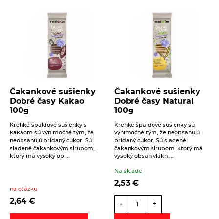
Čakankové sušienky
Čakankové sušienky
Dobré časy Kakao
Dobré časy Natural
100g
100g
Krehké špaldové sušienky s
Krehké špaldové sušienky sú
kakaom sú výnimočné tým, že
výnimočné tým, že neobsahujú
neobsahujú pridaný cukor. Sú
pridaný cukor. Sú sladené
sladené čakankovým sirupom,
čakankovým sirupom, ktorý má
ktorý má vysoký ob ...
vysoký obsah vlákn ...
Na sklade
2,53
€
na otázku
2,64
€
-
+