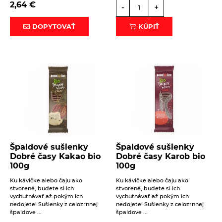
2,64
€
-
+
DOPYTOVAŤ
KÚPIŤ
Špaldové sušienky
Špaldové sušienky
Dobré časy Kakao bio
Dobré časy Karob bio
100g
100g
Ku kávičke alebo čaju ako
Ku kávičke alebo čaju ako
stvorené, budete si ich
stvorené, budete si ich
vychutnávať až pokým ich
vychutnávať až pokým ich
nedojete! Sušienky z celozrnnej
nedojete! Sušienky z celozrnnej
špaldove ...
špaldove ...