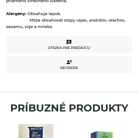
priameho slnečného žiarenia.
Alergény:
Obsahuje lepok.
Môže obsahovať stopy vajec, arašidov, orechov,
sezamu, sóje a mlieka.
OTÁZKA PRE PREDAJCU
OTÁZKA PRE PREDAJCU
RECENZIA
RECENZIA
Potrebujete poradiť s výberom produktu alebo
máte akékoľvek ďalšie otázky?
Neváhajte sa na nás obrátiť a my Vám radi
pomôžeme.
Pre vloženie recenzie musíte byť prihlásení
PRÍBUZNÉ PRODUKTY
Váš e-mail
Váš telefón