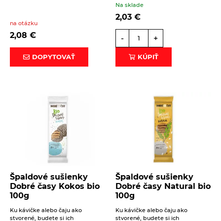
Na sklade
2,03
€
na otázku
2,08
€
-
+
DOPYTOVAŤ
KÚPIŤ
Špaldové sušienky
Špaldové sušienky
Dobré časy Kokos bio
Dobré časy Natural bio
100g
100g
Ku kávičke alebo čaju ako
Ku kávičke alebo čaju ako
stvorené, budete si ich
stvorené, budete si ich