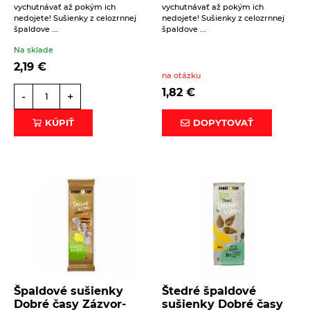
vychutnávať až pokým ich
vychutnávať až pokým ich
nedojete! Sušienky z celozrnnej
nedojete! Sušienky z celozrnnej
špaldove ...
špaldove ...
Na sklade
2,19
€
na otázku
1,82
€
-
+
KÚPIŤ
DOPYTOVAŤ
Špaldové sušienky
Štedré špaldové
Dobré časy Zázvor-
sušienky Dobré časy