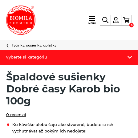
výroba
MENU
0
a
distribúcia
nielen
Tyčinky, sušienky, oplátky
biopotravín
Vyberte si kategóriu
Biomila produkty
Špaldové sušienky
Letný Biomilatip 18% zľava
Dobré časy Karob bio
Špaldové výrobky
100g
Akciová ponuka
0 recenzií
Fermato
Ku kávičke alebo čaju ako stvorené, budete si ich
vychutnávať až pokým ich nedojete!
Novinky