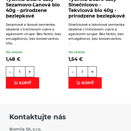
Sezamovo-Ľanová bio
Slnečnicovo -
40g - prirodzene
Tekvicová bio 40g -
bezlepkové
prirodzene bezlepkové
Sezamové a ľanové semienka
Slnečnicové a tekvicové semienka
obalené v trstinovom cukre a
obalené v trstinovom cukre a
agávovom sirupe. Bez farbív, bez
agávovom sirupe. Bez farbív, bez
emulgátorov, bez konzervantov.
emulgátorov, bez konzervantov.
Vho ...
...
Na sklade
Na sklade
1,48
€
1,54
€
-
+
-
+
KÚPIŤ
KÚPIŤ
Kontaktujte nás
Biomila SK, s.r.o.