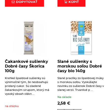
DOPYTOVAŤ
KÚPIŤ
Čakankové sušienky
Slané sušienky s
Dobré časy Škorica
morskou soľou Dobré
100g
časy bio 140g
Krehké špaldové sušienky sú
Slané praclíky zo špaldovej múky
výnimočné tým, že neobsahujú
s morskou soľou. Vyskúšajte
pridaný cukor. Sú sladené
novinku zo sušienok Dobré časy v
čakankovým sirupom, ktorý má
slanej verzii. Trvanlivé p ...
vysoký obsah vlákn ...
Na sklade
2,58
€
na otázku