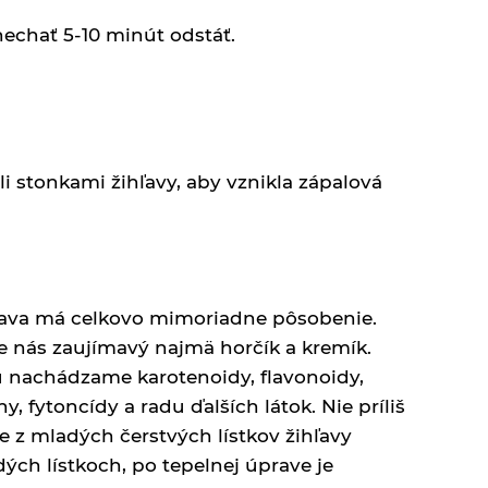
nechať 5-10 minút odstáť.
li stonkami žihľavy, aby vznikla zápalová
ihľava má celkovo mimoriadne pôsobenie.
re nás zaujímavý najmä horčík a kremík.
u nachádzame karotenoidy, flavonoidy,
, fytoncídy a radu ďalších látok. Nie príliš
te z mladých čerstvých lístkov žihľavy
ých lístkoch, po tepelnej úprave je