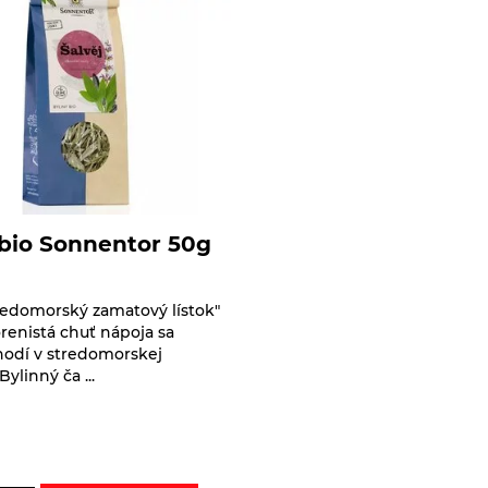
 bio Sonnentor 50g
tredomorský zamatový lístok"
enistá chuť nápoja sa
hodí v stredomorskej
ylinný ča ...
e