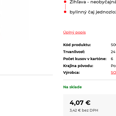
Žihľava - neobyčajná
bylinný čaj jednozlo
Úplný popis
Kód produktu:
S0
Trvanlivosť:
24
Počet kusov v kartóne:
6
Krajina pôvodu:
Po
Výrobca:
SO
Na sklade
4,07
€
3,42
€