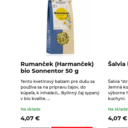
Nápoje ZEN bez
Včelie produkty
Sirupy ovocné s
Sušené ovocie a
pridaného cukru
trstinovým cukrom
orechy
Vína
Tyčinky a grissiny
Vločky a lupienky
Výrobky z obilnín a
Rumanček (Harmanček)
Šalvia
polotovary
bio Sonnentor 50 g
Polotovary
Zmesi na varenie a
Tento kvetinový balzam pre dušu sa
Šalvia "s
používa sa na prípravu čajov, do
Jemná kor
pečenie
Výrobky z obilnín
kúpeľa, k inhalácii,.. Bylinný čaj sypaný
výborne 
v bio kvalite. ...
kuchyni. B
Zrná a semená
Na sklade
Na sklad
Obilniny
Zdravé maškrtenie
4,07
€
4,07
€
Olejniny