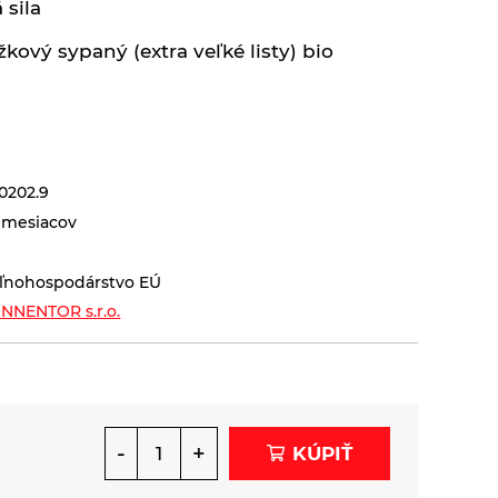
 sila
žkový sypaný (extra veľké listy) bio
0202.9
 mesiacov
ľnohospodárstvo EÚ
NNENTOR s.r.o.
-
+
KÚPIŤ