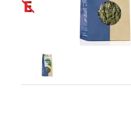
Novinky
Biopotraviny ako
darček
Cestoviny
Bezlepkové bezvaječné
Čaje
kukuričné cestoviny
Bioraráškovia Sonnentor
Bezlepkové bezvaječné
kukurično-ryžové
Čaje ako darček
cestoviny pre deti
ochutnávkové sady
Sonnentor
Bezlepkové bezvaječné
ryžové cestoviny
Čaje Dr.Popov
Bezlepkové bezvaječné
Čaje porciované bylinné
strukovinové cestoviny