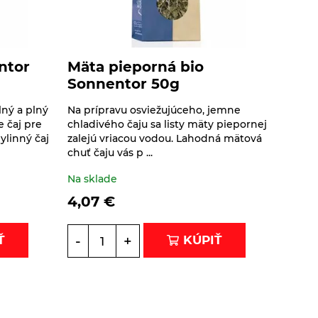
ntor
Mäta pieporná bio
Sonnentor 50g
lný a plný
Na prípravu osviežujúceho, jemne
e čaj pre
chladivého čaju sa listy mäty piepornej
ylinný čaj
zalejú vriacou vodou. Lahodná mätová
chuť čaju vás p ...
Na sklade
4,07
€
-
+
Ť
KÚPIŤ