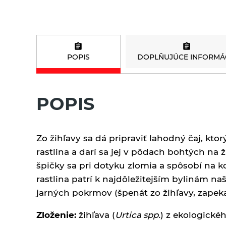
a s korením Sonnentor
Bezvaječné cestoviny
Čaje porciované
pre deti z tvrdej pšenice
jednozložkové
Sonnentor
Pšeničné biele
POPIS
DOPLŇUJÚCE INFORMÁ
bezvaječné cestoviny
Čaje sypané - bylinné a
korenené zmesi
Pšeničné celozrnné
Sonnentor
bezvaječné cestoviny
POPIS
Čaje sypané biele
Pšeničné zeleninové
Sonnentor
bezvaječné cetoviny
Zo žihľavy sa dá pripraviť lahodný čaj, kt
Čaje sypané čierne
Ražné celozrnné
Sonnentor
rastlina a darí sa jej v pôdach bohtých na 
bezvaječné cestoviny
špičky sa pri dotyku zlomia a spôsobí na ko
Čaje sypané
Špaldové biele
rastlina patrí k najdôležitejším bylinám n
jednozložkové
bezvaječné cestoviny
Sonnentor
jarných pokrmov (špenát zo žihľavy, zapek
Špaldové celozrnné
Čaje sypané ovocné bez
Zloženie:
žihľava (
Urtica spp.
) z ekologick
bezvaječné cestoviny
umelých aróm