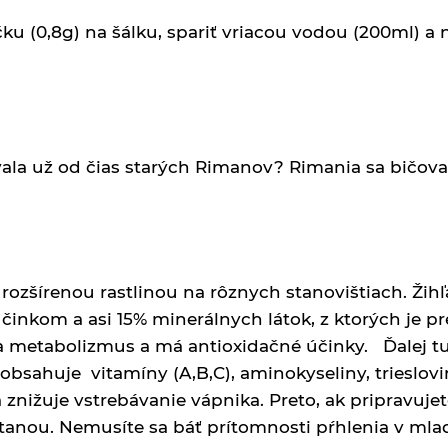
čku (0,8g) na šálku, spariť vriacou vodou (200ml) a 
ívala už od čias starých Rimanov? Rimania sa bičova
i rozšírenou rastlinou na rôznych stanovištiach. Ž
činkom a asi 15% minerálnych látok, z ktorých je p
a metabolizmus a má antioxidačné účinky. Ďalej t
obsahuje vitamíny (A,B,C), aminokyseliny, triesloviny
 znižuje vstrebávanie vápnika. Preto, ak pripravuje
tanou. Nemusíte sa báť prítomnosti pŕhlenia v mlad