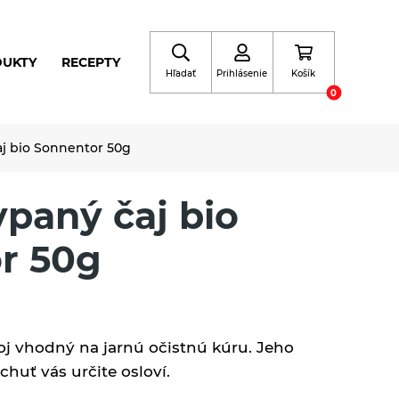
DUKTY
RECEPTY
Hľadať
Prihlásenie
Košík
0
aj bio Sonnentor 50g
ypaný čaj bio
r 50g
oj vhodný na jarnú očistnú kúru. Jeho
chuť vás určite osloví.