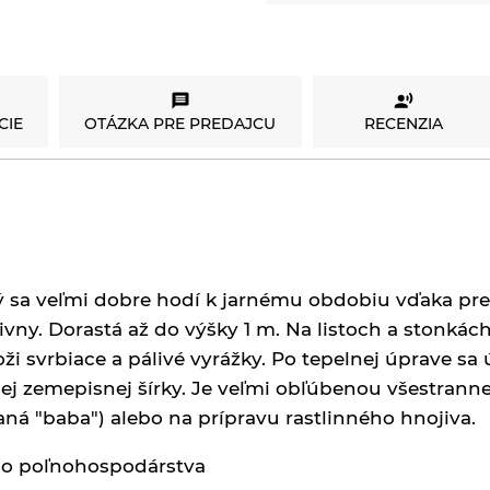
CIE
OTÁZKA PRE PREDAJCU
RECENZIA
orý sa veľmi dobre hodí k jarnému obdobiu vďaka pre
živny. Dorastá až do výšky 1 m. Na listoch a stonkác
ži svrbiace a pálivé vyrážky. Po tepelnej úprave sa ú
ašej zemepisnej šírky. Je veľmi obľúbenou všestrann
aná "baba") alebo na prípravu rastlinného hnojiva.
ého poľnohospodárstva