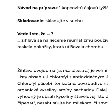
Sonnentor
Vaječné cestoviny
Návod na prípravu
: 1
kopcovitú čajovú lyži
Čaje sypané zelené
Sonnentor
Skladovanie:
skladujte v suchu.
Čaje sypané zmesi -
Koldokol
Vedeli ste, že ... ?
... žihľava sa na liečenie reumatizmu použ
Ovocné čaje Sonnentor
reakcia pokožky, ktorá utišovala chorobu.
Pyramídové čaje
Sonnentor
Rad čajov šťastie je ...
Žihľava dvojdomá (
Urtica dioica L.
) je veľm
Sonnentor
Listy obsahujú chlorofyl s antioxidačným ú
Chlorofyl pôsobí tonizačne, povzbudivo n
Zasa dobre - bylinné čaje
Sonnentor
organické kyseliny, amíny, sacharidy. Ďalej 
Detské pochúťky
výhodný je obsah kyseliny šťavelovej, ktorá
Zelené, biele, čierne čaje
"špenát", nezahusťujte ho mliekom, či smo
Sonnentor
Drogéria a čistiace