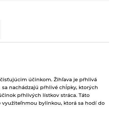
čisťujúcim účinkom. Žihľava je pŕhlivá
h sa nachádzajú pŕhlivé chĺpky, ktorých
činok pŕhlivých lístkov stráca. Táto
e využiteľnmou bylinkou, ktorá sa hodí do