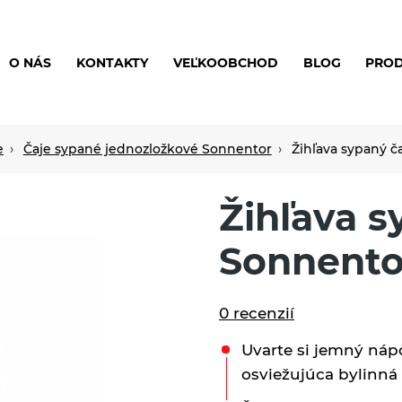
O NÁS
KONTAKTY
VEĽKOOBCHOD
BLOG
PRO
e
Čaje sypané jednozložkové Sonnentor
Žihľava sypaný č
Žihľava s
Sonnento
0 recenzií
Uvarte si jemný náp
osviežujúca bylinná 