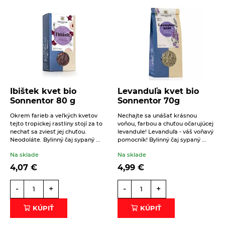
Jeho súčasný vedecký názov vznikol z
talianskeho
chamomilla
-
cammomila
, a ten z
Váš telefón
gréckeho
chamai
= nízky, pri zemi ležiaci a
melon
=
jablko (pre nízky rast a vôňu úborov). Rodové
meno matricaria sa vzťahuje na latinské
mater
=
Správa
matka (používal sa pri ženských poruchách).
Použitie rumančeka je bežne známe - je napr. ako
Ibištek kvet bio
Levanduľa kvet bio
Sonnentor 80 g
Sonnentor 70g
prostriedok s
protizápalovým účinkom
na kožu a
sliznice:
Okrem farieb a veľkých kvetov
Nechajte sa unášať krásnou
tejto tropickej rastliny stojí za to
voňou, farbou a chuťou očarujúcej
Pri zápaloch nechtového lôžka
máčame prsty
nechať sa zviesť jej chuťou.
levandule! Levanduľa - váš voňavý
Beriem na vedomie
spracovanie osobných údajov
.
viac-krát denne niekoľko minút v teplom odvare
Neodoláte. Bylinný čaj sypaný ...
pomocník! Bylinný čaj sypaný ...
(10-15 min. povaríme, 15 min. lúhujeme)
Na sklade
Na sklade
ODOSLAŤ
rumančeka.
4,07
€
4,99
€
Pri bolestiach uší
sa používa nasledujúci
-
+
-
+
zaujímavý recept, ktorý pochádza z Ukrajiny: 2
KÚPIŤ
KÚPIŤ
čaj. lyžičky rumančeka sa ponoria do horúceho
stolného oleja (najlepšie olivového) a všetko sa