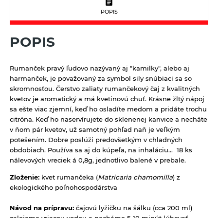
Kávoviny
Bujóny
Múky a krupice
POPIS
Feel eco upratovanie
Latte
Jednodruhové korenie
Biele múky
Müsli a raňajkové cereálie
POPIS
Morská soľ
Celozrnné múky a krupice
Nátierky, horčice, kečupy, omáčky
Pochutiny
Chlebové múky
Horčice
Nápoje
Rumanček pravý ľudovo nazývaný aj "kamilky", alebo aj
Soľ
harmanček, je považovaný za symbol sily snúbiaci sa so
Kečupy
100% ovocné šťavy
Octy, mäsové výrobky, oleje
Špeciality so soľou
skromnosťou. Čerstvo zaliaty rumančekový čaj z kvalitných
Nátierky
kvetov je aromatický a má kvetinovú chuť. Krásne žltý nápoj
Cidre
Oleje
Zmesi korenia
Prírodná kozmetika
sa ešte viac zjemní, keď ho osladíte medom a pridáte trochu
Omáčky
Energetické prírodné nápoje
citróna. Keď ho naservírujete do sklenenej kanvice a necháte
Mäsové výrobky
Balzamy na pery
Pudingy a dezerty
v ňom pár kvetov, už samotný pohľad naň je veľkým
Kombuchy Mana Roots
Octy
Prírodné certifikované mydlá
potešením. Dobre poslúži predovšetkým v chladných
Dezerty
Pufované a extrudované výrobky
Limonády a shoty mellos
obdobiach. Používa sa aj do kúpeľa, na inhaláciu... 18 ks
Tuhé mydlá
Pudingy
nálevových vreciek á 0,8g, jednotlivo balené v prebale.
Sirupy
Limonády Mana Roots
Vlasová prírodná kozmetika
Zloženie:
kvet rumančeka (
Matricaria chamomilla
) z
Sirupy bez pridaného cukru
Limonády ostatné
Sladidlá a včelie produkty
ekologického poľnohospodárstva
Sirupy bylinkové s trstinovým cukrom
Limonády STEGO
Sladidlá
Sterilizovaná zelenina
Návod na prípravu:
čajovú lyžičku na šálku (cca 200 ml)
Sirupy ovocné s trstinovým cukrom
Mandľové, sójové a obilné nápoje
Včelie produkty
zalejeme vriacou vodou a necháme 5-10 minút lúhovať.