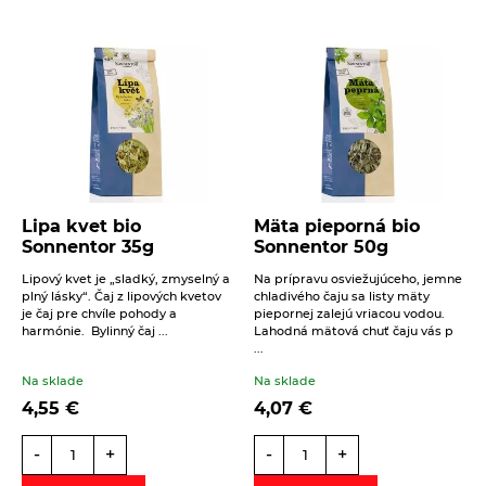
ponechá 24 hodín stáť. Bolestivé ucho vytierame
niekoľkokrát denné vždy čistou vatovou tyčinkou.
Lipa kvet bio
Mäta pieporná bio
Sonnentor 35g
Sonnentor 50g
Lipový kvet je „sladký, zmyselný a
Na prípravu osviežujúceho, jemne
plný lásky“. Čaj z lipových kvetov
chladivého čaju sa listy mäty
je čaj pre chvíle pohody a
piepornej zalejú vriacou vodou.
harmónie. Bylinný čaj ...
Lahodná mätová chuť čaju vás p
...
Na sklade
Na sklade
4,55
€
4,07
€
-
+
-
+