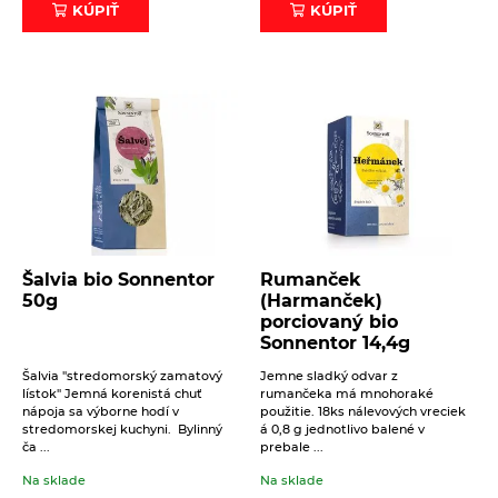
KÚPIŤ
KÚPIŤ
Šalvia bio Sonnentor
Rumanček
50g
(Harmanček)
porciovaný bio
Sonnentor 14,4g
Šalvia "stredomorský zamatový
Jemne sladký odvar z
lístok" Jemná korenistá chuť
rumančeka má mnohoraké
nápoja sa výborne hodí v
použitie. 18ks nálevových vreciek
stredomorskej kuchyni. Bylinný
á 0,8 g jednotlivo balené v
ča ...
prebale ...
Na sklade
Na sklade