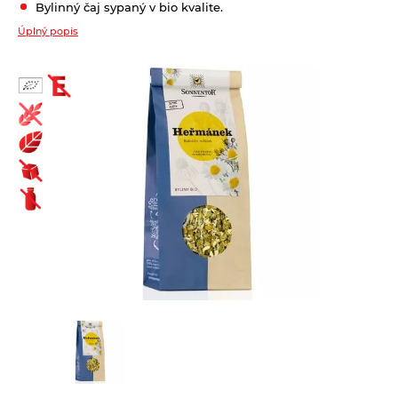
Bylinný čaj sypaný v bio kvalite.
Biopotraviny ako darček
Úplný popis
Cestoviny
Bezlepkové bezvaječné kukuričné cestoviny
Čaje
Bezlepkové bezvaječné kukurično-ryžové cestoviny pre deti
Bioraráškovia Sonnentor
Bezlepkové bezvaječné ryžové cestoviny
Čaje ako darček ochutnávkové sady Sonnentor
Bezlepkové bezvaječné strukovinové cestoviny
Čaje Dr.Popov
Bezvaječné cestoviny pre deti z tvrdej pšenice
Čaje porciované bylinné a s korením Sonnentor
Pšeničné biele bezvaječné cestoviny
Čaje porciované jednozložkové Sonnentor
Pšeničné celozrnné bezvaječné cestoviny
Čaje sypané - bylinné a korenené zmesi Sonnentor
Pšeničné zeleninové bezvaječné cetoviny
Čaje sypané biele Sonnentor
Ražné celozrnné bezvaječné cestoviny
Čaje sypané čierne Sonnentor
Špaldové biele bezvaječné cestoviny
Čaje sypané jednozložkové Sonnentor
Špaldové celozrnné bezvaječné cestoviny
Čaje sypané ovocné bez umelých aróm Sonnentor