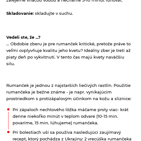
Sušené ovocie a orechy
Nápoje ZEN bez pridaného cukru
Skladovanie:
skladujte v suchu.
Tyčinky a grissiny
Vína
Vločky a lupienky
Vedeli ste, že ...?
Výrobky z obilnín a polotovary
... Obdobie zberu je pre rumanček kritické, pretože práve to
veľmi ovplyvňuje kvalitu jeho kvetu? Ideálny zber je tretí až
Polotovary
Zmesi na varenie a pečenie
piaty deň po vykvitnutí. V tento čas majú kvety naväčšiu
Výrobky z obilnín
silu.
Zrná a semená
Obilniny
Zdravé maškrtenie
Rumanček je jednou z najstarších liečivých rastlín. Použitie
Olejniny
Bezlepok - Low Carb - Keto
Ostatné
rumančeka je bežne známe - je napr. vynikajúcim
Pseudoobilniny
prostriedkom s protizápalovým účinkom na kožu a sliznice:
Čokolády, cukríky, lízatká
Doplnky stravy
Ryže
Pri zápaloch nechtového lôžka máčame prsty viac- krát
Dezertné krémy - Kolatch
Dr.Popov - bylinné kvapky
denne niekoľko minút v teplom odvare (10-15 min.
Semienka na nakličovanie
Tyčinky, sušienky, oplátky
povaríme, 15 min. lúhujeme) rumančeka.
Dr.Popov - rôzne
Strukoviny
Pri bolestiach uší sa používa nasledujúci zaujímavý
Eterické oleje
recept, ktorý pochádza z Ukrajiny: 2 vrecúška rumančeka