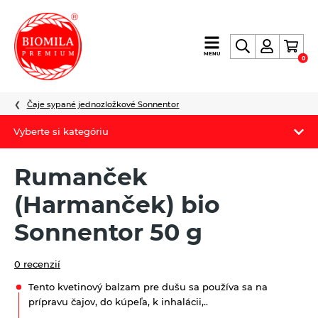
výroba
MENU
0
a
distribúcia
nielen
Čaje sypané jednozložkové Sonnentor
biopotravín
Vyberte si kategóriu
Biomila produkty
Rumanček
Letný Biomilatip 18% zľava
(Harmanček) bio
Špaldové výrobky
Sonnentor 50 g
Akciová ponuka
0 recenzií
Fermato
Tento kvetinový balzam pre dušu sa používa sa na
prípravu čajov, do kúpeľa, k inhalácii,..
Novinky