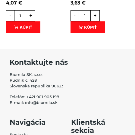
4,07
€
3,63
€
-
+
-
+
KÚPIŤ
KÚPIŤ
Kontaktujte nás
Biomila SK, s.r.o.
Rudník č. 428
Slovenská republika 90623
Telefón:
+421 901 905 198
E-mail:
info@biomila.sk
Navigácia
Klientská
sekcia
Kontakty