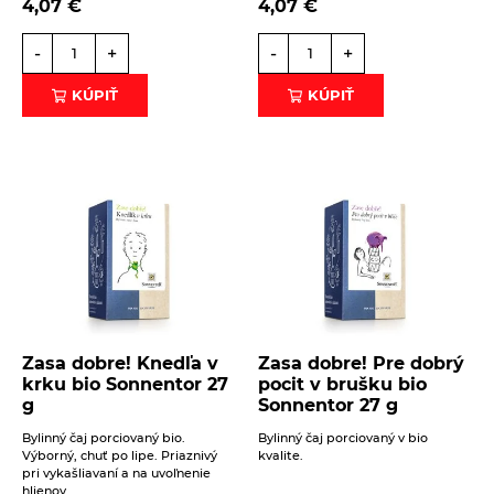
4,07
€
4,07
€
Éterické oleje na kulinárske účely
Keramické slniečko
-
+
-
+
Kúpele na detoxikáciu organizmu
KÚPIŤ
KÚPIŤ
Literatúra
Propagačný materiál
Tašky, vrecká
Vankúše
Zasa dobre! Knedľa v
Zasa dobre! Pre dobrý
krku bio Sonnentor 27
pocit v brušku bio
g
Sonnentor 27 g
Bylinný čaj porciovaný bio.
Bylinný čaj porciovaný v bio
Výborný, chuť po lipe. Priaznivý
kvalite.
pri vykašliavaní a na uvoľnenie
hlienov.