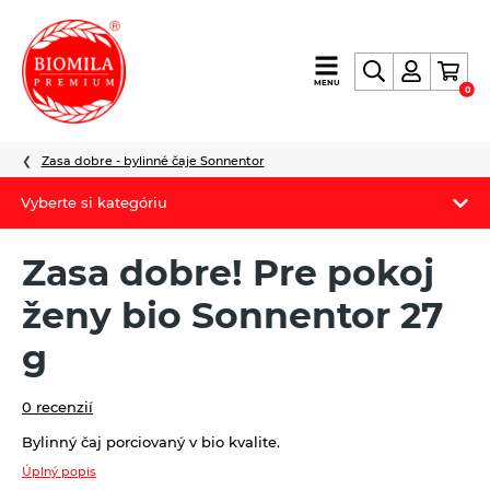
výroba
MENU
0
a
distribúcia
nielen
Zasa dobre - bylinné čaje Sonnentor
biopotravín
Vyberte si kategóriu
Biomila produkty
Zasa dobre! Pre pokoj
Letný Biomilatip 18% zľava
ženy bio Sonnentor 27
Špaldové výrobky
g
Akciová ponuka
0 recenzií
Fermato
Bylinný čaj porciovaný v bio kvalite.
Novinky
Úplný popis