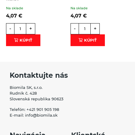
Na sklade
Na sklade
4,07
€
4,07
€
-
+
-
+
KÚPIŤ
KÚPIŤ
Kontaktujte nás
Biomila SK, s.r.o.
Rudník č. 428
Slovenská republika 90623
Telefón:
+421 901 905 198
E-mail:
info@biomila.sk