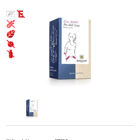
Biopotraviny ako darček
Cestoviny
Bezlepkové bezvaječné kukuričné cestoviny
Čaje
Bezlepkové bezvaječné kukurično-ryžové cestoviny pre deti
Bioraráškovia Sonnentor
Bezlepkové bezvaječné ryžové cestoviny
Čaje ako darček ochutnávkové sady Sonnentor
Bezlepkové bezvaječné strukovinové cestoviny
Čaje Dr.Popov
Bezvaječné cestoviny pre deti z tvrdej pšenice
Čaje porciované bylinné a s korením Sonnentor
Pšeničné biele bezvaječné cestoviny
Čaje porciované jednozložkové Sonnentor
Pšeničné celozrnné bezvaječné cestoviny
Čaje sypané - bylinné a korenené zmesi Sonnentor
Pšeničné zeleninové bezvaječné cetoviny
Čaje sypané biele Sonnentor
Ražné celozrnné bezvaječné cestoviny
Čaje sypané čierne Sonnentor
Špaldové biele bezvaječné cestoviny
Čaje sypané jednozložkové Sonnentor
Špaldové celozrnné bezvaječné cestoviny
Čaje sypané ovocné bez umelých aróm Sonnentor