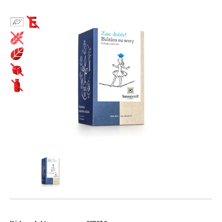
Biopotraviny ako darček
Cestoviny
Bezlepkové bezvaječné kukuričné cestoviny
Čaje
Bezlepkové bezvaječné kukurično-ryžové cestoviny pre deti
Bioraráškovia Sonnentor
Bezlepkové bezvaječné ryžové cestoviny
Čaje ako darček ochutnávkové sady Sonnentor
Bezlepkové bezvaječné strukovinové cestoviny
Čaje Dr.Popov
Bezvaječné cestoviny pre deti z tvrdej pšenice
Čaje porciované bylinné a s korením Sonnentor
Pšeničné biele bezvaječné cestoviny
Čaje porciované jednozložkové Sonnentor
Pšeničné celozrnné bezvaječné cestoviny
Čaje sypané - bylinné a korenené zmesi Sonnentor
Pšeničné zeleninové bezvaječné cetoviny
Čaje sypané biele Sonnentor
Ražné celozrnné bezvaječné cestoviny
Čaje sypané čierne Sonnentor
Špaldové biele bezvaječné cestoviny
Čaje sypané jednozložkové Sonnentor
Špaldové celozrnné bezvaječné cestoviny
Čaje sypané ovocné bez umelých aróm Sonnentor