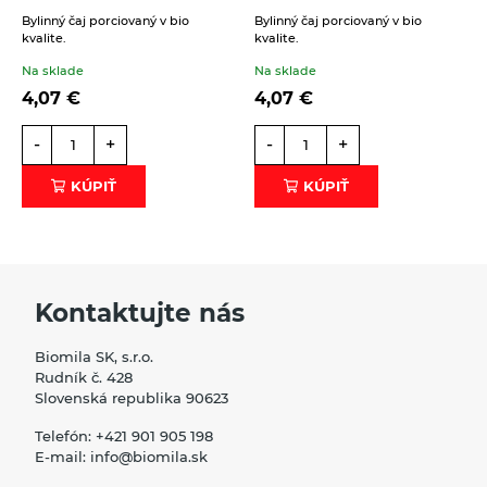
Bylinný čaj porciovaný v bio
Bylinný čaj porciovaný v bio
kvalite.
kvalite.
Na sklade
Na sklade
4,07
€
4,07
€
-
+
-
+
KÚPIŤ
KÚPIŤ
Kontaktujte nás
Biomila SK, s.r.o.
Rudník č. 428
Slovenská republika 90623
Telefón:
+421 901 905 198
E-mail:
info@biomila.sk