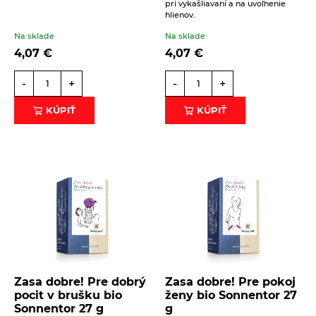
pri vykašliavaní a na uvoľnenie
Éterické oleje na kulinárske účely
hlienov.
ODOSLAŤ
Keramické slniečko
Na sklade
Na sklade
4,07
€
4,07
€
Kúpele na detoxikáciu organizmu
Literatúra
-
+
-
+
Propagačný materiál
KÚPIŤ
KÚPIŤ
Tašky, vrecká
Vankúše
Zasa dobre! Pre dobrý
Zasa dobre! Pre pokoj
pocit v brušku bio
ženy bio Sonnentor 27
Sonnentor 27 g
g