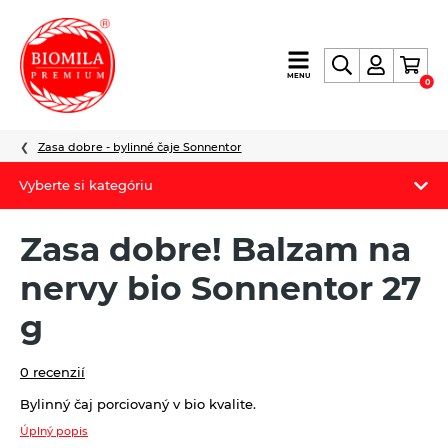
výroba
MENU
0
a
distribúcia
nielen
Zasa dobre - bylinné čaje Sonnentor
biopotravín
Vyberte si kategóriu
Biomila produkty
Zasa dobre! Balzam na
Letný Biomilatip 18% zľava
nervy bio Sonnentor 27
Špaldové výrobky
g
Akciová ponuka
0 recenzií
Fermato
Bylinný čaj porciovaný v bio kvalite.
Novinky
Úplný popis