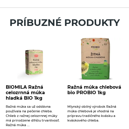
máte akékoľvek ďalšie otázky?
Neváhajte sa na nás obrátiť a my Vám radi
pomôžeme.
Pre vloženie recenzie musíte byť prihlásení
PRÍBUZNÉ PRODUKTY
Váš e-mail
Váš telefón
Správa
BIOMILA Ražná
Ražná múka chlebová
celozrnná múka
bio PROBIO 1kg
hladká BIO 1kg
Ražná múka sa už oddávna
Mlynský obilný výrobok Ražná
používala na pečenie chleba.
múka chlebová je vhodná na
Beriem na vedomie
spracovanie osobných údajov
.
Chlieb z ražnej celozrnnej múky
prípravu tradičného kvásku a
má prirodzene dlhšiu trvanlivosť.
kváskového chleba.
ODOSLAŤ
Ražná múka ...