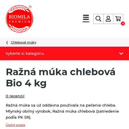
výroba
MENU
0
a
distribúcia
nielen
Chlebové múky
biopotravín
Vyberte si kategóriu
Biomila produkty
Ražná múka chlebová
Letný Biomilatip 18% zľava
Bio 4 kg
Špaldové výrobky
0 recenzií
Akciová ponuka
Ražná múka sa už oddávna používala na pečenie chleba.
Mlynský obilný výrobok, Ražná múka chlebová (zatriedenie
Fermato
podľa PK SR).
Novinky
Úplný popis