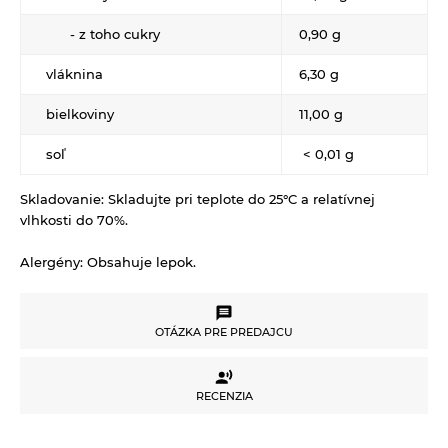
Keramické slniečko
- z toho cukry
0,90 g
Kúpele na detoxikáciu organizmu
vláknina
6,30 g
Literatúra
bielkoviny
11,00 g
Propagačný materiál
soľ
< 0,01 g
Tašky, vrecká
Vankúše
Skladovanie:
Skladujte pri teplote do 25°C a relatívnej
vlhkosti do 70%.
Alergény:
Obsahuje lepok.
OTÁZKA PRE PREDAJCU
OTÁZKA PRE PREDAJCU
RECENZIA
RECENZIA
Potrebujete poradiť s výberom produktu alebo