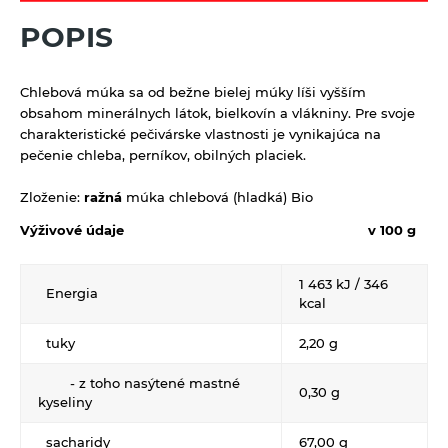
Nápoje ZEN bez pridaného cukru
Tyčinky a grissiny
POPIS
Vína
Vločky a lupienky
Chlebová múka sa od bežne bielej múky líši vyšším
Výrobky z obilnín a polotovary
obsahom minerálnych látok, bielkovín a vlákniny. Pre svoje
charakteristické pečivárske vlastnosti je vynikajúca na
Polotovary
Zmesi na varenie a pečenie
pečenie chleba, perníkov,
obilných placiek.
Výrobky z obilnín
Zrná a semená
Zloženie:
ražná
múka chlebová (hladká) Bio
Obilniny
Zdravé maškrtenie
Výživové údaje
v 100 g
Olejniny
Bezlepok - Low Carb - Keto
Ostatné
1 463 kJ / 346
Pseudoobilniny
Energia
Čokolády, cukríky, lízatká
Doplnky stravy
kcal
Ryže
Dezertné krémy - Kolatch
Dr.Popov - bylinné kvapky
tuky
2,20 g
Semienka na nakličovanie
Tyčinky, sušienky, oplátky
Dr.Popov - rôzne
- z toho nasýtené mastné
Strukoviny
0,30 g
kyseliny
Eterické oleje
Éterické oleje na kulinárske účely
sacharidy
67,00 g