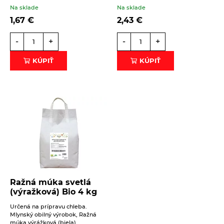
Na sklade
Na sklade
1,67
€
2,43
€
-
+
-
+
KÚPIŤ
KÚPIŤ
Ražná múka svetlá
(výražková) Bio 4 kg
Určená na prípravu chleba.
Mlynský obilný výrobok, Ražná
múka výrážková (biela)