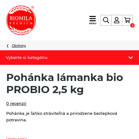
výroba
MENU
0
a
distribúcia
nielen
Obilniny
biopotravín
Vyberte si kategóriu
Biomila produkty
Pohánka lámanka bio
Letný Biomilatip 18% zľava
PROBIO 2,5 kg
Špaldové výrobky
0 recenzií
Akciová ponuka
Pohánka je ľahko stráviteľná a prirodzene bezlepková
potravina.
Fermato
Novinky
Úplný popis