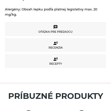
Alergény:
Obsah lepku podľa platnej legislatívy max. 20
mg/kg.
OTÁZKA PRE PREDAJCU
OTÁZKA PRE PREDAJCU
RECENZIA
RECENZIA
Potrebujete poradiť s výberom produktu alebo
RECEPTY
máte akékoľvek ďalšie otázky?
Neváhajte sa na nás obrátiť a my Vám radi
RECEPTY
pomôžeme.
Pre vloženie recenzie musíte byť prihlásení
Váš e-mail
PRÍBUZNÉ PRODUKTY
Váš telefón