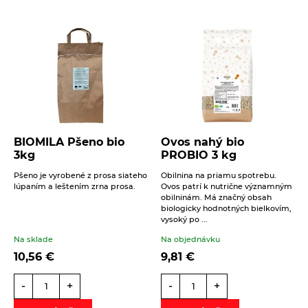
BIOMILA Pšeno bio
Ovos nahý bio
3kg
PROBIO 3 kg
Pšeno je vyrobené z prosa siateho
Obilnina na priamu spotrebu.
lúpaním a leštením zrna prosa.
Ovos patrí k nutrične významným
obilninám. Má značný obsah
biologicky hodnotných bielkovím,
vysoký po ...
Na sklade
Na objednávku
10,56
€
9,81
€
-
+
-
+