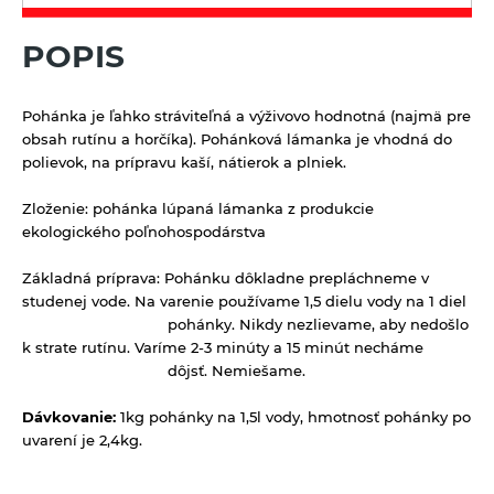
Výrobky z obilnín a polotovary
POPIS
Polotovary
Zmesi na varenie a pečenie
Výrobky z obilnín
Zrná a semená
Pohánka je ľahko stráviteľná a výživovo hodnotná (najmä pre
Obilniny
obsah rutínu a horčíka). Pohánková lámanka je vhodná do
polievok, na prípravu kaší, nátierok a plniek.
Olejniny
Pseudoobilniny
Zloženie:
pohánka lúpaná lámanka z produkcie
ekologického poľnohospodárstva
Ryže
Základná príprava:
Pohánku dôkladne prepláchneme v
Semienka na nakličovanie
studenej vode. Na varenie používame 1,5 dielu vody na 1 diel
Strukoviny
pohánky. Nikdy nezlievame, aby nedošlo
k strate rutínu. Varíme 2-3 minúty a 15 minút necháme
Zdravé maškrtenie
dôjsť.
Nemiešame.
Bezlepok - Low Carb - Keto
Ostatné
Dávkovanie:
1kg pohánky na 1,5l vody, hmotnosť pohánky po
Čokolády, cukríky, lízatká
uvarení je 2,4kg.
Doplnky stravy
Dezertné krémy - Kolatch
Dr.Popov - bylinné kvapky