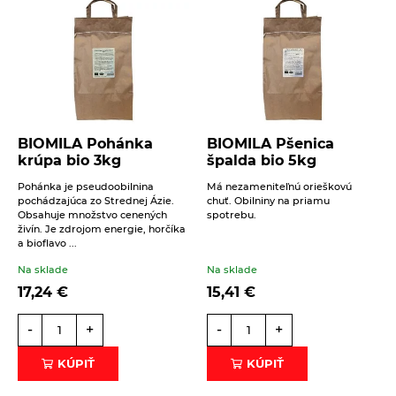
Správa
16. 6. 2021
Obed
Hlavné jedlá
BIOMILA Pohánka
BIOMILA Pšenica
krúpa bio 3kg
špalda bio 5kg
Zapečená ryža
Beriem na vedomie
spracovanie osobných údajov
.
Pohánka je pseudoobilnina
Má nezameniteľnú orieškovú
ODOSLAŤ
ČÍTAŤ VIAC
pochádzajúca zo Strednej Ázie.
chuť. Obilniny na priamu
Obsahuje množstvo cenených
spotrebu.
živín. Je zdrojom energie, horčíka
a bioflavo ...
Na sklade
Na sklade
17,24
€
15,41
€
-
+
-
+
KÚPIŤ
KÚPIŤ