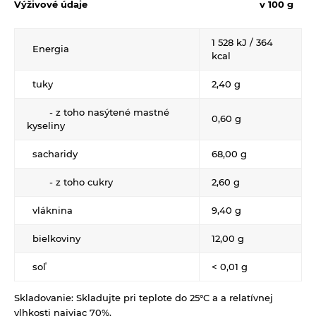
Výživové údaje
v 100 g
Tyčinky, sušienky, oplátky
Dr.Popov - rôzne
Eterické oleje
1 528 kJ / 364
Energia
kcal
Éterické oleje na kulinárske účely
tuky
2,40 g
Keramické slniečko
Kúpele na detoxikáciu organizmu
- z toho nasýtené mastné
0,60 g
kyseliny
Literatúra
sacharidy
68,00 g
Propagačný materiál
Tašky, vrecká
- z toho cukry
2,60 g
Vankúše
vláknina
9,40 g
bielkoviny
12,00 g
soľ
< 0,01 g
Skladovanie:
Skladujte pri teplote do 25°C a a relatívnej
vlhkosti najviac 70%.