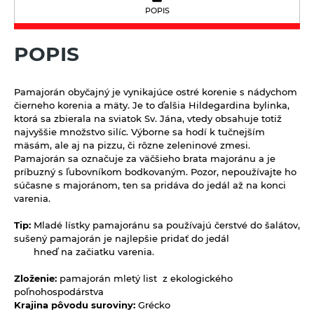
Limonády Mana Roots
POPIS
Vlasová prírodná kozmetika
Sirupy bez pridaného cukru
Limonády ostatné
Sladidlá a včelie produkty
POPIS
Sirupy bylinkové s trstinovým cukrom
Limonády STEGO
Sladidlá
Sterilizovaná zelenina
Sirupy ovocné s trstinovým cukrom
Mandľové, sójové a obilné nápoje
Včelie produkty
Sušené ovocie a orechy
Pamajorán obyčajný je vynikajúce ostré korenie s nádychom
Nápoje ZEN bez pridaného cukru
čierneho korenia a mäty. Je to ďalšia Hildegardina bylinka,
Tyčinky a grissiny
ktorá sa zbierala na sviatok Sv. Jána, vtedy obsahuje totiž
Vína
najvyššie množstvo silíc. Výborne sa hodí k tučnejším
Vločky a lupienky
mäsám, ale aj na pizzu, či rôzne zeleninové zmesi.
Pamajorán sa označuje za väčšieho brata majoránu a je
Výrobky z obilnín a polotovary
príbuzný s ľubovníkom bodkovaným.
Pozor, nepoužívajte ho
súčasne s majoránom, ten sa pridáva do jedál až na konci
Polotovary
Zmesi na varenie a pečenie
varenia.
Výrobky z obilnín
Zrná a semená
Tip:
Mladé lístky pamajoránu sa používajú čerstvé do šalátov,
sušený pamajorán je najlepšie pridať do jedál
Obilniny
hneď na začiatku varenia.
Zdravé maškrtenie
Olejniny
Zloženie:
Bezlepok - Low Carb - Keto
pamajorán mletý list z ekologického
Ostatné
poľnohospodárstva
Pseudoobilniny
Čokolády, cukríky, lízatká
Krajina pôvodu suroviny:
Grécko
Doplnky stravy