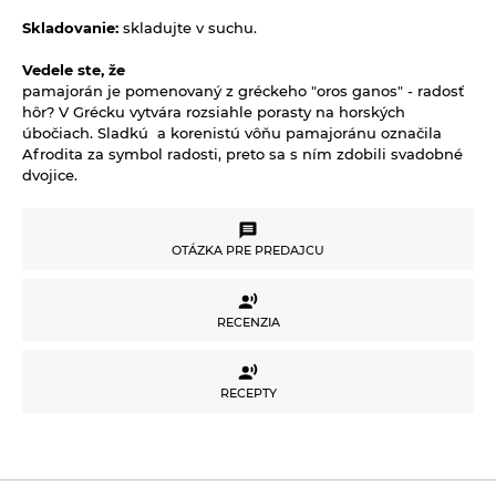
Ryže
Dezertné krémy - Kolatch
Dr.Popov - bylinné kvapky
Skladovanie:
skladujte v suchu.
Semienka na nakličovanie
Tyčinky, sušienky, oplátky
Dr.Popov - rôzne
Vedele ste, že
Strukoviny
pamajorán je pomenovaný z gréckeho "oros ganos" - radosť
Eterické oleje
hôr? V Grécku vytvára rozsiahle porasty na horských
úbočiach. Sladkú a korenistú vôňu pamajoránu označila
Éterické oleje na kulinárske účely
Afrodita za symbol radosti, preto sa s ním zdobili svadobné
Keramické slniečko
dvojice.
Kúpele na detoxikáciu organizmu
Literatúra
OTÁZKA PRE PREDAJCU
Propagačný materiál
OTÁZKA PRE PREDAJCU
Tašky, vrecká
RECENZIA
RECENZIA
Vankúše
Potrebujete poradiť s výberom produktu alebo
RECEPTY
máte akékoľvek ďalšie otázky?
Neváhajte sa na nás obrátiť a my Vám radi
RECEPTY
pomôžeme.
Pre vloženie recenzie musíte byť prihlásení
Váš e-mail