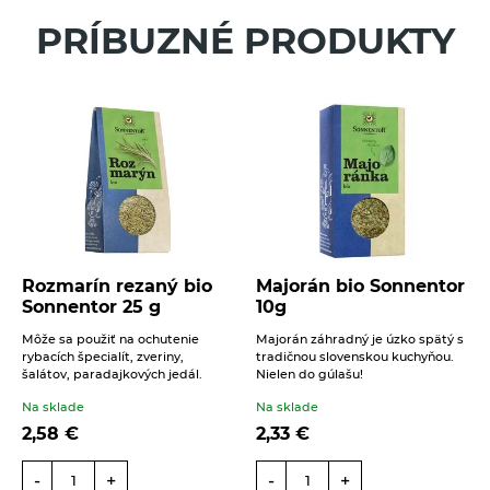
PRÍBUZNÉ PRODUKTY
Váš telefón
Správa
16. 6. 2021
Večera
Rozmarín rezaný bio
Majorán bio Sonnentor
Sonnentor 25 g
10g
Cuketové loďky so špaldovou tarhoňou
Beriem na vedomie
spracovanie osobných údajov
.
Môže sa použiť na ochutenie
Majorán záhradný je úzko spätý s
ODOSLAŤ
ČÍTAŤ VIAC
rybacích špecialít, zveriny,
tradičnou slovenskou kuchyňou.
šalátov, paradajkových jedál.
Nielen do gúlašu!
Na sklade
Na sklade
2,58
€
2,33
€
-
+
-
+