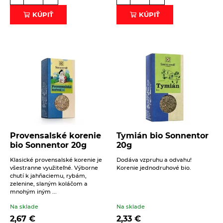
KÚPIŤ
KÚPIŤ
Provensalské korenie
Tymián bio Sonnentor
bio Sonnentor 20g
20g
Klasické provensalské korenie je
Dodáva vzpruhu a odvahu!
všestranne využiteľné. Výborne
Korenie jednodruhové bio.
chutí k jahňaciemu, rybám,
zelenine, slaným koláčom a
mnohým iným ...
Na sklade
Na sklade
2,67
€
2,33
€