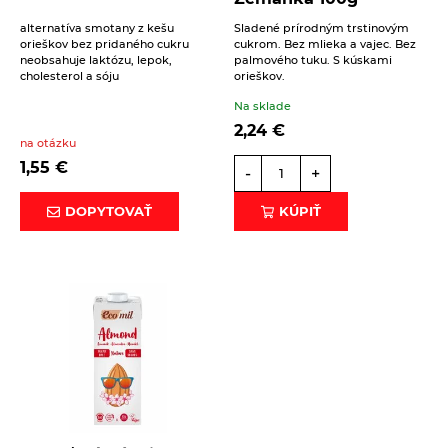
alternatíva smotany z kešu
Sladené prírodným trstinovým
orieškov bez pridaného cukru
cukrom. Bez mlieka a vajec. Bez
Beriem na vedomie
spracovanie osobných údajov
.
neobsahuje laktózu, lepok,
palmového tuku. S kúskami
cholesterol a sóju
orieškov.
ODOSLAŤ
Na sklade
2,24
€
na otázku
1,55
€
-
+
DOPYTOVAŤ
KÚPIŤ