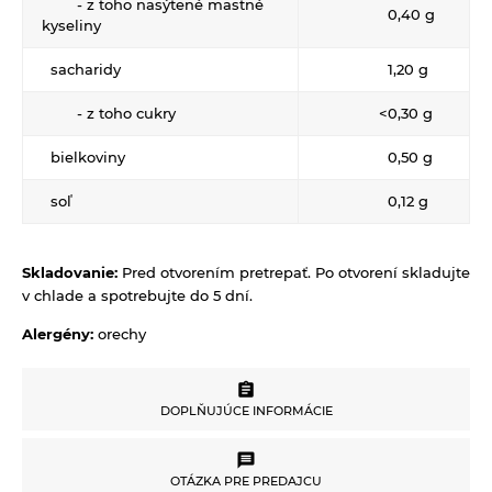
- z toho nasýtené mastné
Zrná a semená
0,40 g
kyseliny
Obilniny
Zdravé maškrtenie
sacharidy
1,20 g
Olejniny
Bezlepok - Low Carb - Keto
Ostatné
- z toho cukry
<0,30 g
Pseudoobilniny
Čokolády, cukríky, lízatká
Doplnky stravy
bielkoviny
0,50 g
Ryže
Dezertné krémy - Kolatch
Dr.Popov - bylinné kvapky
Semienka na nakličovanie
soľ
0,12 g
Tyčinky, sušienky, oplátky
Dr.Popov - rôzne
Strukoviny
Eterické oleje
Skladovanie:
Pred otvorením pretrepať. Po otvorení skladujte
Éterické oleje na kulinárske účely
v chlade a spotrebujte do 5 dní.
Keramické slniečko
Alergény:
orechy
Kúpele na detoxikáciu organizmu
Literatúra
DOPLŇUJÚCE INFORMÁCIE
Propagačný materiál
DOPLŇUJÚCE INFORMÁCIE
Tašky, vrecká
OTÁZKA PRE PREDAJCU