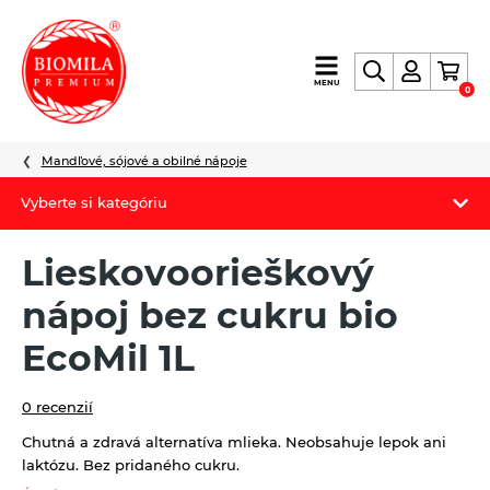
výroba
MENU
0
a
distribúcia
nielen
Mandľové, sójové a obilné nápoje
biopotravín
Vyberte si kategóriu
Biomila produkty
Lieskovoorieškový
Letný Biomilatip 18% zľava
nápoj bez cukru bio
Špaldové výrobky
EcoMil 1L
Akciová ponuka
0 recenzií
Fermato
Chutná a zdravá alternatíva mlieka. Neobsahuje lepok ani
laktózu. Bez pridaného cukru.
Novinky