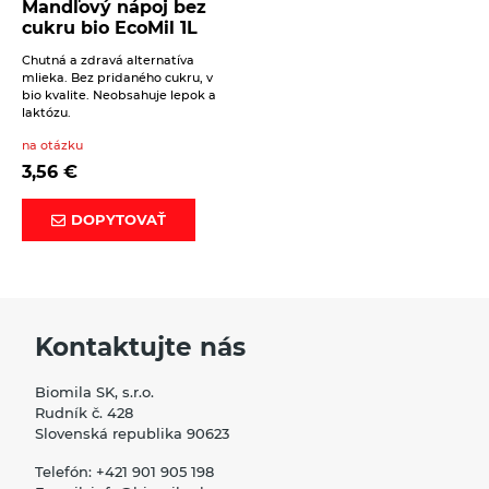
Mandľový nápoj bez
cukru bio EcoMil 1L
Chutná a zdravá alternatíva
mlieka. Bez pridaného cukru, v
bio kvalite. Neobsahuje lepok a
laktózu.
na otázku
3,56
€
DOPYTOVAŤ
Kontaktujte nás
Biomila SK, s.r.o.
Rudník č. 428
Slovenská republika 90623
Telefón:
+421 901 905 198