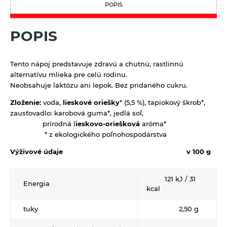
POPIS
Oleje
Prírodná kozmetika
Mäsové výrobky
Balzamy na pery
Pudingy a dezerty
POPIS
Octy
Prírodné certifikované mydlá
Dezerty
Pufované a extrudované výrobky
Tuhé mydlá
Pudingy
Tento nápoj predstavuje zdravú a chutnú, rastlinnú
Sirupy
alternatívu mlieka pre celú rodinu.
Vlasová prírodná kozmetika
Neobsahuje laktózu ani lepok. Bez pridaného cukru.
Sirupy bez pridaného cukru
Sladidlá a včelie produkty
Zloženie:
voda,
lieskové oriešky
* (5,5 %), tapiokový škrob*,
Sirupy bylinkové s trstinovým cukrom
Sladidlá
Sterilizovaná zelenina
zausťovadlo: karobová guma*, jedlá soľ,
Sirupy ovocné s trstinovým cukrom
prírodná l
ieskovo-oriešková
aróma*
Včelie produkty
Sušené ovocie a orechy
* z ekologického poľnohospodárstva
Tyčinky a grissiny
Výživové údaje
v 100 g
Vločky a lupienky
121 kJ / 31
Energia
kcal
Výrobky z obilnín a polotovary
Polotovary
tuky
2,50 g
Zmesi na varenie a pečenie
Výrobky z obilnín