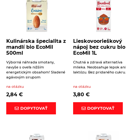
Kulinárska špecialita z
Lieskovoorieškový
mandlí bio EcoMil
nápoj bez cukru bio
500ml
EcoMil 1L
Výborná náhrada smotany,
Chutná a zdravá alternatíva
navyše s oveľa nižším
mlieka. Neobsahuje lepok ani
energetickým obsahom! Sladené
laktózu. Bez pridaného cukru.
agávovým sirupom
na otázku
na otázku
2,84
€
3,80
€
DOPYTOVAŤ
DOPYTOVAŤ