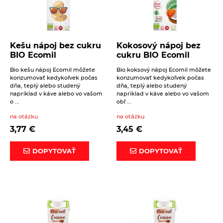
Kešu nápoj bez cukru
Kokosový nápoj bez
BIO Ecomil
cukru BIO Ecomil
Bio kešu nápoj Ecomil môžete
Bio koksový nápoj Ecomil môžete
konzumovať kedykoľvek počas
konzumovať kedykoľvek počas
dňa, teplý alebo studený
dňa, teplý alebo studený
napríklad v káve alebo vo vašom
napríklad v káve alebo vo vašom
o ...
obľ ...
na otázku
na otázku
3,77
€
3,45
€
DOPYTOVAŤ
DOPYTOVAŤ