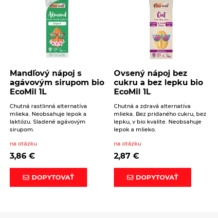
Mandľový nápoj s
Ovsený nápoj bez
agávovým sirupom bio
cukru a bez lepku bio
EcoMil 1L
EcoMil 1L
Chutná rastlinná alternatíva
Chutná a zdravá alternatíva
mlieka. Neobsahuje lepok a
mlieka. Bez pridaného cukru, bez
laktózu. Sladené agávovým
lepku, v bio kvalite. Neobsahuje
sirupom.
lepok a mlieko.
na otázku
na otázku
3,86
€
2,87
€
DOPYTOVAŤ
DOPYTOVAŤ