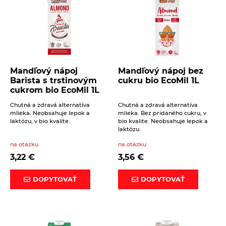
Mandľový nápoj
Mandľový nápoj bez
Barista s trstinovým
cukru bio EcoMil 1L
cukrom bio EcoMil 1L
Chutná a zdravá alternatíva
Chutná a zdravá alternatíva
mlieka. Neobsahuje lepok a
mlieka. Bez pridaného cukru, v
laktózu, v bio kvalite.
bio kvalite. Neobsahuje lepok a
laktózu.
na otázku
na otázku
3,22
€
3,56
€
DOPYTOVAŤ
DOPYTOVAŤ