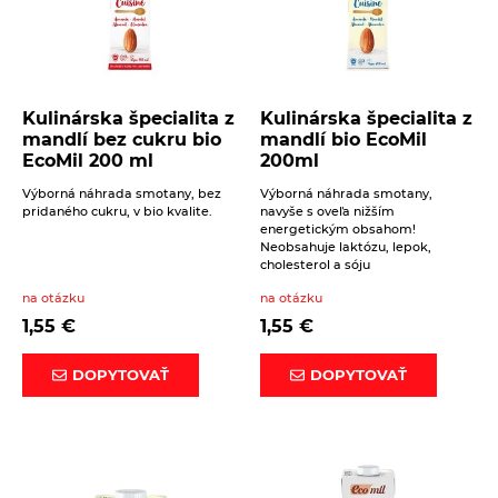
Kulinárska špecialita z
Kulinárska špecialita z
mandlí bez cukru bio
mandlí bio EcoMil
EcoMil 200 ml
200ml
Výborná náhrada smotany, bez
Výborná náhrada smotany,
pridaného cukru, v bio kvalite.
navyše s oveľa nižším
energetickým obsahom!
Neobsahuje laktózu, lepok,
cholesterol a sóju
na otázku
na otázku
1,55
€
1,55
€
DOPYTOVAŤ
DOPYTOVAŤ