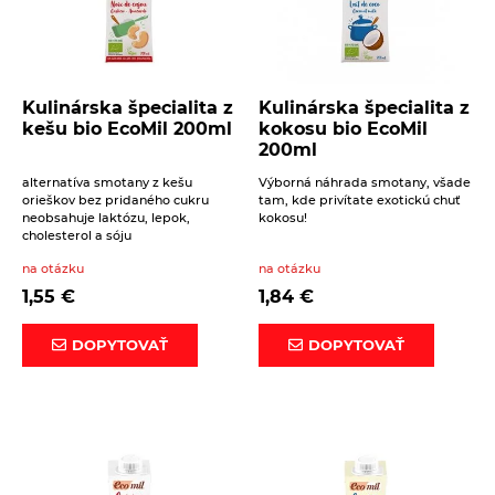
Kulinárska špecialita z
Kulinárska špecialita z
kešu bio EcoMil 200ml
kokosu bio EcoMil
200ml
alternatíva smotany z kešu
Výborná náhrada smotany, všade
orieškov bez pridaného cukru
tam, kde privítate exotickú chuť
neobsahuje laktózu, lepok,
kokosu!
cholesterol a sóju
na otázku
na otázku
1,55
€
1,84
€
DOPYTOVAŤ
DOPYTOVAŤ