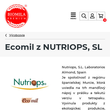
výroba
MENU
0
a
distribúcia
Výrobcovia
nielen
biopotravín
Ecomil z NUTRIOPS, SL
Nutriops, S.L. Laboratorios
Almond, Spain
Je spoločnosť z regiónu
španielskej Murcie, ktorá
uviedla na trh mandľový
nápoj v prášku a tekutú
verziu v tetrapaku.
Vyvinula produkty z
ekologickej produkcie,