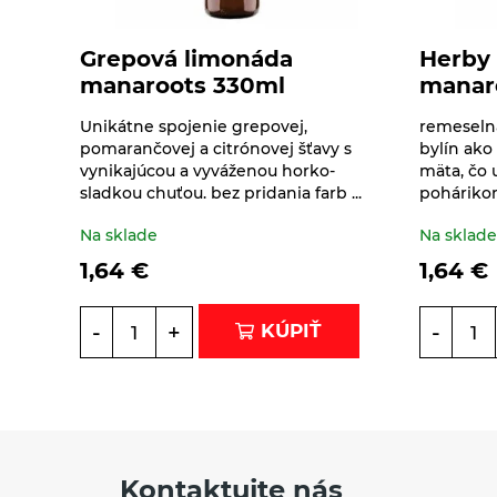
Pseudoobilniny
Doplnky stravy
Čokolády, cukríky, lízatká
Grepová limonáda
Herby 
Ryže
Dr.Popov - bylinné
manaroots 330ml
manar
Dezertné krémy -
kvapky
Semienka na
Kolatch
nakličovanie
Unikátne spojenie grepovej,
remeseln
Dr.Popov - rôzne
pomarančovej a citrónovej šťavy s
bylín ako
Tyčinky, sušienky,
Strukoviny
vynikajúcou a vyváženou horko-
mäta, čo
oplátky
Eterické oleje
sladkou chuťou. bez pridania farb ...
pohárikom
Na sklade
Na sklad
Éterické oleje na
kulinárske účely
1,64
€
1,64
€
Keramické slniečko
-
+
-
KÚPIŤ
Kúpele na detoxikáciu
organizmu
Literatúra
Propagačný materiál
Kontaktujte nás