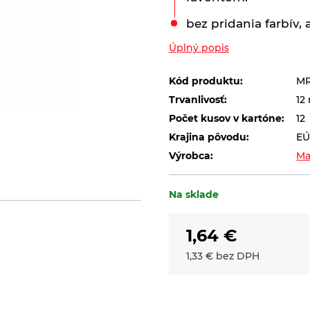
bez pridania farbív,
Úplný popis
Kód produktu:
MR
Trvanlivosť:
12
Počet kusov v kartóne:
12
Krajina pôvodu:
EÚ
Výrobca:
Ma
Na sklade
1,64
€
1,33
€