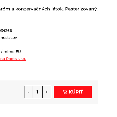
 aróm a konzervačných látok. Pasterizovaný.
34266
 mesiacov
 / mimo EÚ
na Roots s.r.o.
-
+
KÚPIŤ