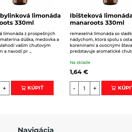
bylinková limonáda
Ibišteková limonád
oots 330ml
manaroots 330ml
á limonáda z prospešných
remeselná limonáda so slad
 materina dúška, medovka a
nádychom, ktorá spolu s ost
 ulahodí vašim chuťovým
koreninami a ovocnými šťav
 a navodí pr ...
predstavuje aromatické chute 
e
Na sklade
1,64
€
+
-
+
KÚPIŤ
KÚPI
Navigácia