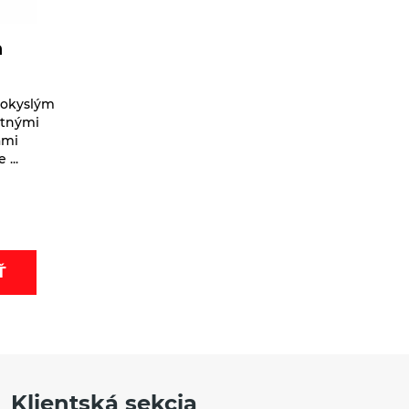
a
kokyslým
atnými
ami
...
Ť
Klientská sekcia