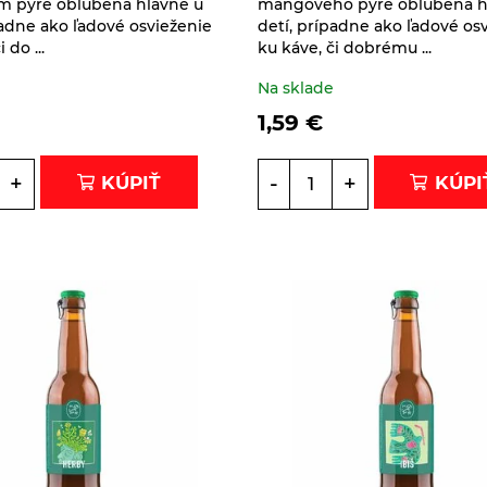
m pyré obľúbená hlavne u
mangového pyré obľúbená h
padne ako ľadové osvieženie
detí, prípadne ako ľadové os
 do ...
ku káve, či dobrému ...
e
Na sklade
1,59
€
+
-
+
KÚPIŤ
KÚPI