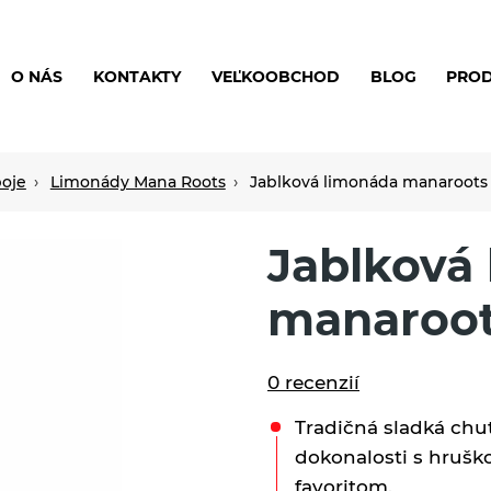
O NÁS
KONTAKTY
VEĽKOOBCHOD
BLOG
PRO
oje
Limonády Mana Roots
Jablková limonáda manaroots
Jablková
manaroot
0 recenzií
Tradičná sladká chu
dokonalosti s hrušk
favoritom.