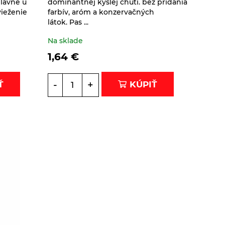
lavne u
dominantnej kyslej chuti. bez pridania
vieženie
farbív, aróm a konzervačných
látok. Pas ...
Na sklade
1,64
€
-
+
Ť
KÚPIŤ