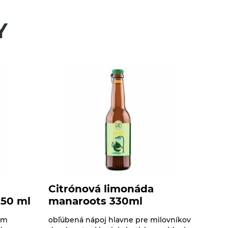
Y
Citrónová limonáda
50 ml
manaroots 330ml
ím
obľúbená nápoj hlavne pre milovníkov