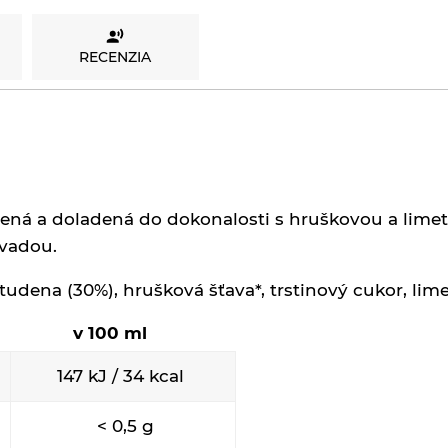
RECENZIA
nená a doladená do dokonalosti s hruškovou a lime
ávadou.
studena (30%), hrušková šťava*, trstinový cukor, lim
v 100 ml
147 kJ / 34 kcal
< 0,5 g