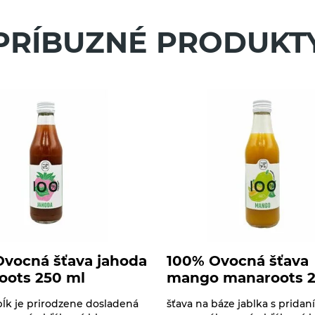
PRÍBUZNÉ PRODUKT
vocná šťava jahoda
100% Ovocná šťava
oots 250 ml
mango manaroots 2
abĺk je prirodzene dosladená
šťava na báze jablka s pridan