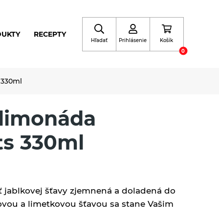
DUKTY
RECEPTY
Hľadať
Prihlásenie
Košík
0
 330ml
 limonáda
s 330ml
ť jablkovej šťavy zjemnená a doladená do
ovou a limetkovou šťavou sa stane Vašim