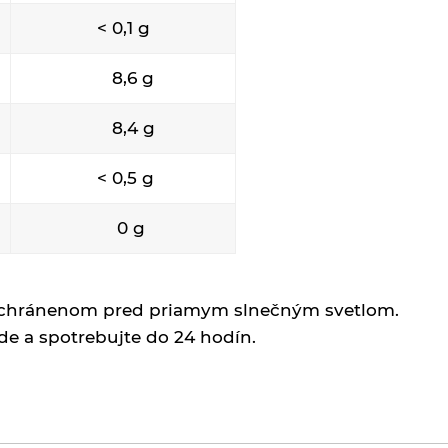
y
< 0,1 g
8,6 g
8,4 g
< 0,5 g
0 g
 chránenom pred priamym slnečným svetlom.
spotrebujte do 24 hodín.