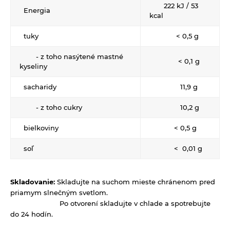
Zrná a semená
222 kJ / 53
Energia
kcal
Obilniny
Zdravé maškrtenie
tuky
< 0,5 g
Olejniny
Bezlepok - Low Carb - Keto
Ostatné
- z toho nasýtené mastné
Pseudoobilniny
Čokolády, cukríky, lízatká
< 0,1 g
Doplnky stravy
kyseliny
Ryže
Dezertné krémy - Kolatch
Dr.Popov - bylinné kvapky
sacharidy
11,9 g
Semienka na nakličovanie
Tyčinky, sušienky, oplátky
Dr.Popov - rôzne
- z toho cukry
10,2 g
Strukoviny
Eterické oleje
bielkoviny
< 0,5 g
Éterické oleje na kulinárske účely
soľ
< 0,01 g
Keramické slniečko
Kúpele na detoxikáciu organizmu
Skladovanie:
Skladujte na suchom mieste chránenom pred
Literatúra
priamym slnečným svetlom.
Propagačný materiál
Po otvorení skladujte v chlade a spotrebujte
do 24 hodín.
Tašky, vrecká