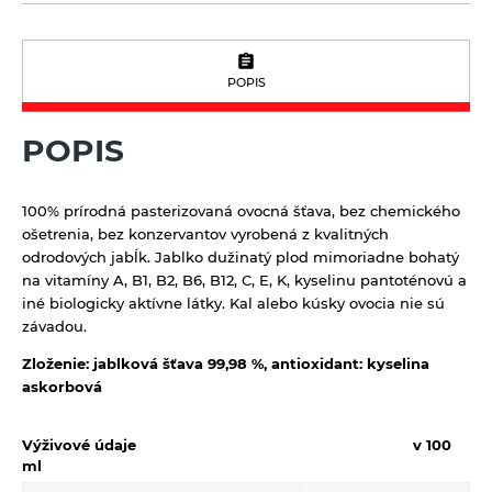
Oleje
Prírodná kozmetika
Mäsové výrobky
Balzamy na pery
Pudingy a dezerty
POPIS
Octy
Prírodné certifikované mydlá
Dezerty
Pufované a extrudované výrobky
Tuhé mydlá
Pudingy
POPIS
Sirupy
Vlasová prírodná kozmetika
Sirupy bez pridaného cukru
Sladidlá a včelie produkty
100% prírodná pasterizovaná ovocná šťava, bez chemického
Sirupy bylinkové s trstinovým cukrom
Sladidlá
ošetrenia, bez konzervantov vyrobená z kvalitných
Sterilizovaná zelenina
odrodových jabĺk. Jablko dužinatý plod mimoriadne bohatý
Sirupy ovocné s trstinovým cukrom
Včelie produkty
Sušené ovocie a orechy
na vitamíny A, B1, B2, B6, B12, C, E, K, kyselinu pantoténovú a
iné biologicky aktívne látky. Kal alebo kúsky ovocia nie sú
Tyčinky a grissiny
závadou.
Zloženie:
jablková šťava 99,98 %, antioxidant: kyselina
Vločky a lupienky
askorbová
Výrobky z obilnín a polotovary
Výživové údaje
v 100
Polotovary
Zmesi na varenie a pečenie
ml
Výrobky z obilnín