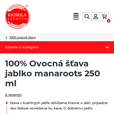
výroba
MENU
0
a
distribúcia
nielen
100% ovocné šťavy
biopotravín
Vyberte si kategóriu
Biomila produkty
100% Ovocná šťava
Letný Biomilatip 18% zľava
jablko manaroots 250
Špaldové výrobky
ml
Akciová ponuka
0 recenzií
Fermato
šťava z kvalitných jabĺk obľúbená hlavne u detí, prípadne
ako ľadové osvieženie ku káve, či dobrému jedlu
Novinky