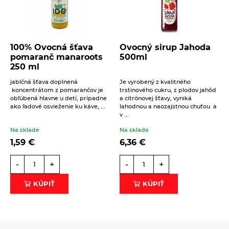
100% Ovocná šťava
Ovocný sirup Jahoda
pomaranč manaroots
500ml
250 ml
jablčná šťava doplnená
Je vyrobený z kvalitného
koncentrátom z pomarančov je
trstinového cukru, z plodov jahôd
obľúbená hlavne u detí, prípadne
a citrónovej šťavy, vyniká
ako ľadové osvieženie ku káve, ...
lahodnou a naozajstnou chuťou a
v ...
Na sklade
Na sklade
1,59
€
6,36
€
-
+
-
+
KÚPIŤ
KÚPIŤ