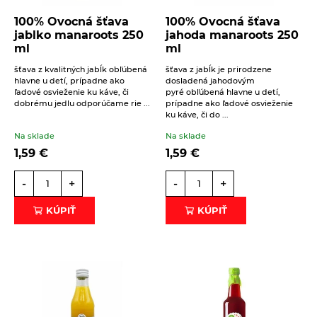
100% Ovocná šťava
100% Ovocná šťava
jablko manaroots 250
jahoda manaroots 250
ml
ml
šťava z kvalitných jabĺk obľúbená
šťava z jabĺk je prirodzene
hlavne u detí, prípadne ako
dosladená jahodovým
Beriem na vedomie
spracovanie osobných údajov
.
ľadové osvieženie ku káve, či
pyré obľúbená hlavne u detí,
dobrému jedlu odporúčame rie ...
prípadne ako ľadové osvieženie
ODOSLAŤ
ku káve, či do ...
Na sklade
Na sklade
1,59
€
1,59
€
-
+
-
+
KÚPIŤ
KÚPIŤ