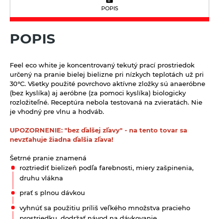
Sirupy bylinkové s trstinovým cukrom
Limonády STEGO
Sladidlá
Sterilizovaná zelenina
POPIS
Sirupy ovocné s trstinovým cukrom
Mandľové, sójové a obilné nápoje
Včelie produkty
Sušené ovocie a orechy
POPIS
Nápoje ZEN bez pridaného cukru
Tyčinky a grissiny
Vína
Vločky a lupienky
Feel eco white je koncentrovaný tekutý prací prostriedok
určený na pranie bielej bielizne pri nízkych teplotách už pri
30°C. Všetky použité povrchovo aktívne zložky sú anaeróbne
Výrobky z obilnín a polotovary
(bez kyslíka) aj aeróbne (za pomoci kyslíka) biologicky
rozložiteľné. Receptúra nebola testovaná na zvieratách. Nie
Polotovary
Zmesi na varenie a pečenie
je vhodný pre vlnu a hodváb.
Výrobky z obilnín
Zrná a semená
UPOZORNENIE: "bez ďalšej zľavy" - na tento tovar sa
nevzťahuje žiadna ďalšia zľava!
Obilniny
Zdravé maškrtenie
Šetrné pranie znamená
Olejniny
Bezlepok - Low Carb - Keto
Ostatné
roztriediť bielizeň podľa farebnosti, miery zašpinenia,
Pseudoobilniny
Čokolády, cukríky, lízatká
druhu vlákna
Doplnky stravy
Ryže
prať s plnou dávkou
Dezertné krémy - Kolatch
Dr.Popov - bylinné kvapky
Semienka na nakličovanie
vyhnúť sa použitiu príliš veľkého množstva pracieho
Tyčinky, sušienky, oplátky
Dr.Popov - rôzne
prostriedku, dodržať návod na dávkovanie