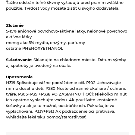
Ťažko odstrániteľné škvrny vyžadujú pred praním zvláštne
použitie. Tvrdosť vody môžete zistiť u svojho dodávateľa.
Zloženie
5-15%
aniónové povrchovo-aktívne látky, neiónové povrchovo
aktívne látky
menej ako 5% mydlo, enzýmy, parfumy
ostatné PHENOXYETHANOL
Skladovanie:
Skladujte na chladnom mieste. Dátum výroby
aj spotreby je uvedený na obale.
Upozornenie
H319 Spôsobuje vážne podráždenie očí. P102 Uchovávajte
mimo dosahu detí. P280 Noste ochranné okuliare / ochranu
tváre. P305+P351+P338 PO ZASIAHNUTÍ OČÍ: Niekoľko minút
ich opatrne vyplachujte vodou. Ak používáte kontaktné
šošovky a ak je to možné, odstráňte ich. Pokračujte vo
vyplachování. P337+P313 Ak podráždenie očí pretrváva,
vyhľadajte lekársku pomoc/starostlivosť.