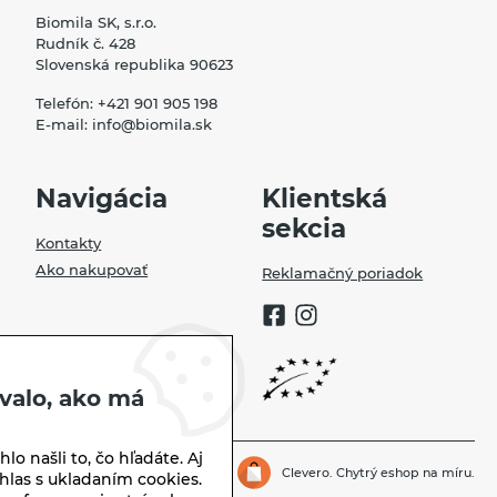
Biomila SK, s.r.o.
preukázali, že 70% všetkých jeho zložiek sa v
Rudník č. 428
odpadových vodách celkom rozloží už za 28 dní.
Slovenská republika 90623
Obaly pracieho prášku a soli do umývačky feel eco
sú vyrobené z recyklovaného papiera 80% a sú
Telefón:
+421 901 905 198
E-mail:
info@biomila.sk
znova úplne recyklovateľné. Ostatné obaly feel
eco prostriedkov sú vyrobené zo 100%
recyklovateľného materiálu (HDPE).
Navigácia
Klientská
sekcia
Kontakty
Ako nakupovať
Reklamačný poriadok
valo, ako má
lo našli to, čo hľadáte. Aj
Biomila.sk | © 2026
Clevero.
Chytrý eshop na míru.
hlas s ukladaním cookies.