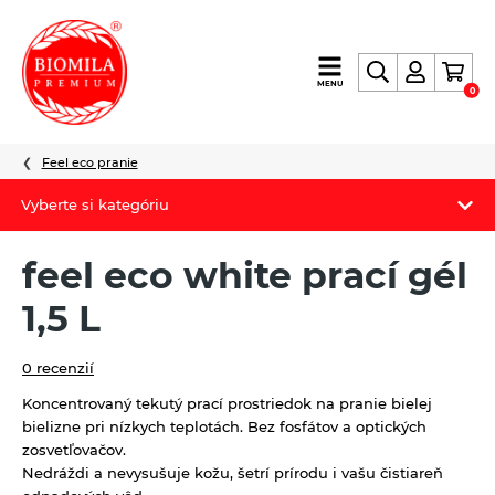
výroba
MENU
0
a
distribúcia
nielen
Feel eco pranie
biopotravín
Vyberte si kategóriu
Biomila produkty
feel eco white prací gél
Letný Biomilatip 18% zľava
1,5 L
Špaldové výrobky
0 recenzií
Akciová ponuka
Koncentrovaný tekutý prací prostriedok na pranie bielej
bielizne pri nízkych teplotách. Bez fosfátov a optických
Fermato
zosvetľovačov.
Nedráždi a nevysušuje kožu, šetrí prírodu i vašu čistiareň
Novinky