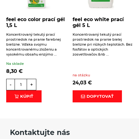
Správa
vyhovel prísnym kritériám certifikátu Ekoznačka
EÚ a menej tak škodil prostrediu.
feel eco neobsahuje žiadne umelé farbivá
feel eco color prací gél
feel eco white prací
1,5 L
gél 5 L
Receptúra feel eco nebola testovaná na
zvieratách.
Koncentrovaný tekutý prací
Koncentrovaný tekutý prací
prostriedok na pranie farebnej
prostriedok na pranie bielej
Účinnosti produktov feel eco sú overované
bielizne. Vďaka svojmu
bielizne pri nízkych teplotách. Bez
Beriem na vedomie
spracovanie osobných údajov
.
testami českého akreditovaného laboratória
koncentrovanému zloženiu a
fosfátov a optických
vysokému obsahu enzýmo ...
zosvetľovačov.&nb ...
ZÚLP v Českých Budějoviciach.
ODOSLAŤ
Prostriedky feel eco sú veľmi účinné dokonca pri
Na sklade
nízkych teplotách, takže sa šetria náklady na
8,30
€
na otázku
elektrickú energiu.
24,03
€
-
+
Pracie prostriedky a pracie gély obsahujú zložky,
ktoré dostatočne zmäkčia vodu a zabraňujú tak
KÚPIŤ
DOPYTOVAŤ
vzniku vodného kameňa.
Vysoká účinnosť pracích prostriedkov feel eco
umožňuje vynechať predpierku. Šetríte tým svoje
náklady na vodu (až 33%) a za elektrickú energiu
(až 20%).
Kontaktujte nás
Nezávislé testy pracieho prostriedku feel eco