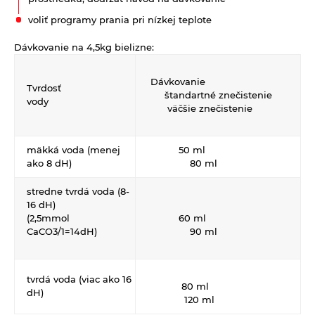
Strukoviny
Eterické oleje
voliť programy prania pri nízkej teplote
Éterické oleje na kulinárske účely
Dávkovanie na 4,5kg bielizne:
Keramické slniečko
Dávkovanie
Kúpele na detoxikáciu organizmu
Tvrdosť
štandartné znečistenie
vody
väčšie znečistenie
Literatúra
Propagačný materiál
mäkká voda (menej
50 ml
Tašky, vrecká
ako 8 dH)
80 ml
Vankúše
stredne tvrdá voda (8-
16 dH)
(2,5mmol
60 ml
CaCO3/1=14dH)
90 ml
tvrdá voda (viac ako 16
80 ml
dH)
120 ml