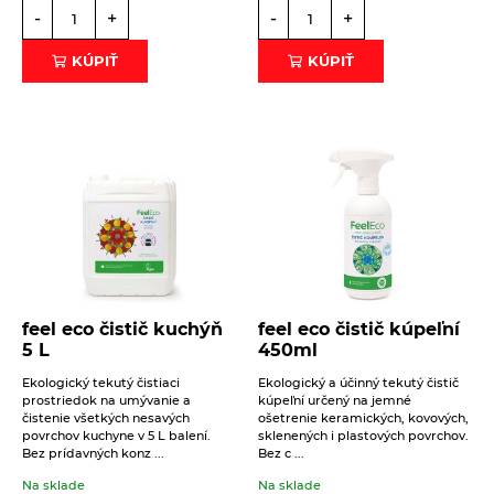
-
+
-
+
KÚPIŤ
KÚPIŤ
feel eco čistič kuchýň
feel eco čistič kúpeľní
5 L
450ml
Ekologický tekutý čistiaci
Ekologický a účinný tekutý čistič
prostriedok na umývanie a
kúpeľní určený na jemné
čistenie všetkých nesavých
ošetrenie keramických, kovových,
povrchov kuchyne v 5 L balení.
sklenených i plastových povrchov.
Bez prídavných konz ...
Bez c ...
Na sklade
Na sklade