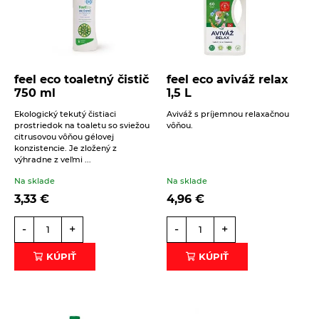
feel eco toaletný čistič
feel eco aviváž relax
750 ml
1,5 L
Ekologický tekutý čistiaci
Aviváž s príjemnou relaxačnou
prostriedok na toaletu so sviežou
vôňou.
citrusovou vôňou gélovej
konzistencie. Je zložený z
výhradne z veľmi ...
Na sklade
Na sklade
3,33
€
4,96
€
-
+
-
+
KÚPIŤ
KÚPIŤ