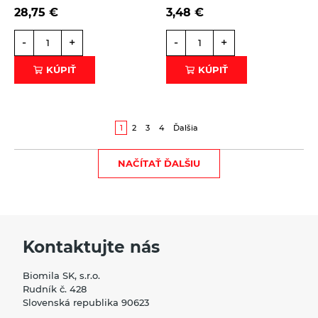
28,75
€
3,48
€
-
+
-
+
KÚPIŤ
KÚPIŤ
1
2
3
4
Ďalšia
NAČÍTAŤ ĎALŠIU
Kontaktujte nás
Biomila SK, s.r.o.
Rudník č. 428
Slovenská republika 90623