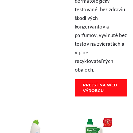
dermatologicky
testované, bez zdraviu
škodlivých
konzervantov a
parfumov, vyvinuté bez
testov na zvieratách a
v plne
recyklovateľných
obaloch.
PREJSŤ NA WEB
VÝROBCU