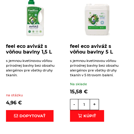
feel eco aviváž s
feel eco aviváž s
vôňou bavlny 1,5 L
vôňou bavlny 5 L
s jemnou kvetinovou vôňou
s jemnou kvetinovou vôňou
prírodnej bavlny bez obsahu
prírodnej bavlny bez obsahu
alergénov pre všetky druhy
alergénov pre všetky druhy
tkanín.
tkanín v 5 litrovom balení.
Na sklade
15,58
€
na otázku
4,96
€
-
+
DOPYTOVAŤ
KÚPIŤ