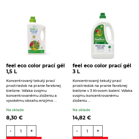
feel eco color prací gél
feel eco color prací gél
1,5 L
3 L
Koncentrovaný tekutý prací
Koncentrovaný tekutý prací
prostriedok na pranie farebnej
prostriedok na pranie farebnej
bielizne. Vďaka svojmu
bielizne v 3 litrovom balení. Vďaka
koncentrovanému zloženiu a
svojmu koncentrovanému
vysokému obsahu enzýmo ...
zloženiu ...
Na sklade
Na sklade
8,30
€
14,82
€
-
+
-
+