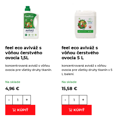
feel eco aviváž s
feel eco aviváž s
vôňou čerstvého
vôňou čerstvého
ovocia 1,5L
ovocia 5 L
koncentrovaná aviváž s vôňou
koncentrovaná aviváž s vôňou
ovocia pre všetky druhy tkanín.
ovocia pre všetky druhy tkanín v 5
L balení.
Na sklade
Na sklade
4,96
€
15,58
€
-
+
-
+
KÚPIŤ
KÚPIŤ