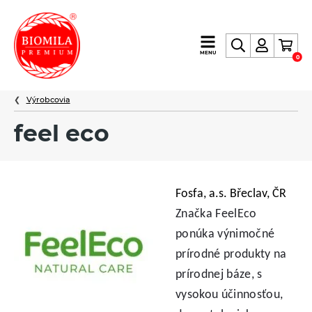
výroba
MENU
0
a
distribúcia
Výrobcovia
nielen
biopotravín
feel eco
Fosfa, a.s. Břeclav, ČR
Značka FeelEco
ponúka výnimočné
prírodné produkty na
prírodnej báze, s
vysokou účinnosťou,