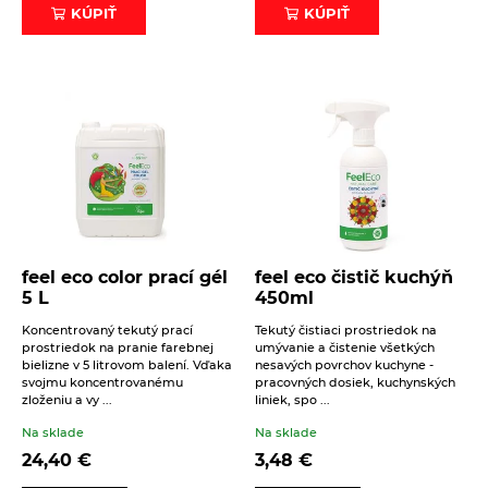
KÚPIŤ
KÚPIŤ
feel eco color prací gél
feel eco čistič kuchýň
5 L
450ml
Koncentrovaný tekutý prací
Tekutý čistiaci prostriedok na
prostriedok na pranie farebnej
umývanie a čistenie všetkých
bielizne v 5 litrovom balení. Vďaka
nesavých povrchov kuchyne -
svojmu koncentrovanému
pracovných dosiek, kuchynských
zloženiu a vy ...
liniek, spo ...
Na sklade
Na sklade
24,40
€
3,48
€