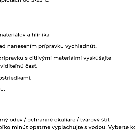
eplotách od 5-25°C.
ateriálov a hliníka.
red nanesením prípravku vychladnúť.
rípravku s citlivými materiálmi vyskúšajte
iditeľnú časť.
ostriedkami.
u.
ý odev / ochranné okuliare / tvárový štít
ľko minút opatrne vyplachujte s vodou. Vyberte ko