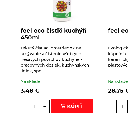
Zrná a semená
Obilniny
Zdravé maškrtenie
feel eco čistič kuchýň
feel ec
Olejniny
Bezlepok - Low Carb -
Ostatné
450ml
Keto
Pseudoobilniny
Doplnky stravy
Tekutý čistiaci prostriedok na
Ekologick
Čokolády, cukríky, lízatká
Ryže
umývanie a čistenie všetkých
kúpeľní u
Dr.Popov - bylinné
nesavých povrchov kuchyne -
keramický
Dezertné krémy -
kvapky
pracovných dosiek, kuchynských
plastových
Semienka na
Kolatch
liniek, spo ...
nakličovanie
Dr.Popov - rôzne
Tyčinky, sušienky,
Na sklade
Na sklad
Strukoviny
oplátky
Eterické oleje
3,48
€
28,75
Éterické oleje na
-
+
-
KÚPIŤ
kulinárske účely
Keramické slniečko