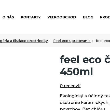
O NÁS
KONTAKTY
VEĽKOOBCHOD
BLOG
PRO
géria a čistiace prostriedky
Feel eco upratovanie
feel eco
feel eco č
450ml
0 recenzií
Ekologický a účinný te
ošetrenie keramických,
povrchov. Bez chlóru.