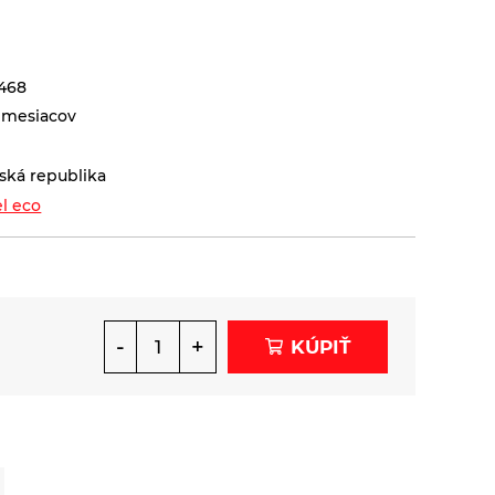
468
 mesiacov
ská republika
el eco
-
+
KÚPIŤ