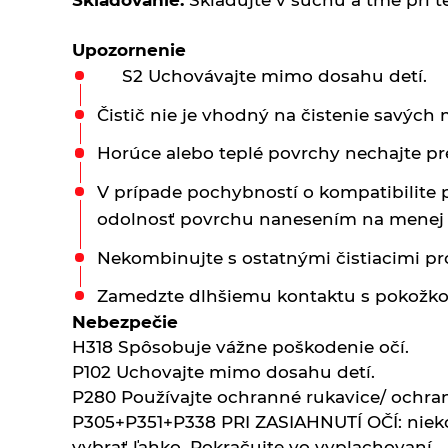
Skladovanie:
Skladujte v suchu a tme pri t
krupice
Sonnentor
Pochutiny
Nátierky, horčice,
Vaječné cestoviny
Chlebové múky
kečupy, omáčky
Upozornenie
Čaje sypané zelené
Soľ
S2 Uchovávajte mimo dosahu detí.
Sonnentor
Horčice
Nápoje
Špeciality so soľou
Čistič nie je vhodný na čistenie savých m
Čaje sypané zmesi -
Kečupy
Koldokol
Zmesi korenia
100% ovocné šťavy
Octy, mäsové výrobky,
Horúce alebo teplé povrchy nechajte p
oleje
Nátierky
Ovocné čaje Sonnentor
Cidre
V prípade pochybností o kompatibilite p
odolnosť povrchu nanesením na menej v
Omáčky
Oleje
Pyramídové čaje
Prírodná kozmetika
Energetické prírodné
Sonnentor
nápoje
Nekombinujte s ostatnými čistiacimi pr
Mäsové výrobky
Balzamy na pery
Pudingy a dezerty
Rad čajov šťastie je ...
Kombuchy Mana Roots
Zamedzte dlhšiemu kontaktu s pokožko
Sonnentor
Octy
Prírodné certifikované
Nebezpečie
Dezerty
Pufované a
Limonády a shoty mellos
mydlá
Zasa dobre - bylinné čaje
H318 Spôsobuje vážne poškodenie očí.
extrudované výrobky
Pudingy
Sonnentor
P102 Uchovajte mimo dosahu detí.
Limonády Mana Roots
Tuhé mydlá
P280 Používajte ochranné rukavice/ ochrann
Sirupy
Zelené, biele, čierne čaje
Limonády ostatné
Vlasová prírodná
P305+P351+P338 PRI ZASIAHNUTÍ OČÍ: nieko
Sonnentor
kozmetika
vybrať ľahko. Pokračujte vo vyplachovaní.