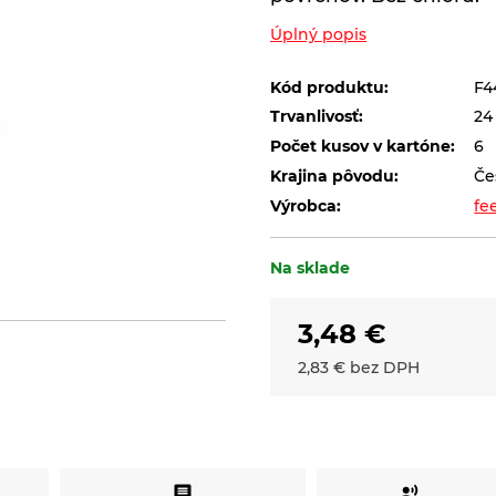
Úplný popis
Kód produktu:
F4
Trvanlivosť:
24
Počet kusov v kartóne:
6
Krajina pôvodu:
Če
Výrobca:
fe
Na sklade
3,48
€
2,83
€