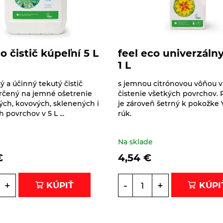
o čistič kúpeľní 5 L
feel eco univerzálny
1 L
ý a účinný tekutý čistič
s jemnou citrónovou vôňou 
rčený na jemné ošetrenie
čistenie všetkých povrchov. 
ch, kovových, sklenených i
je zároveň šetrný k pokožke 
 povrchov v 5 L ...
rúk.
e
Na sklade
€
4,54
€
+
-
+
KÚPIŤ
KÚPI