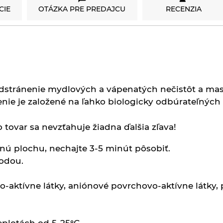
CIE
OTÁZKA PRE PREDAJCU
RECENZIA
 odstránenie mydlových a vápenatých nečistôt a ma
enie je založené na ľahko biologicky odbúrateľných 
 tovar sa nevzťahuje žiadna ďalšia zľava!
enú plochu, nechajte 3-5 minút pôsobiť.
odou.
-aktívne látky,
aniónové povrchovo-aktívne látky, 