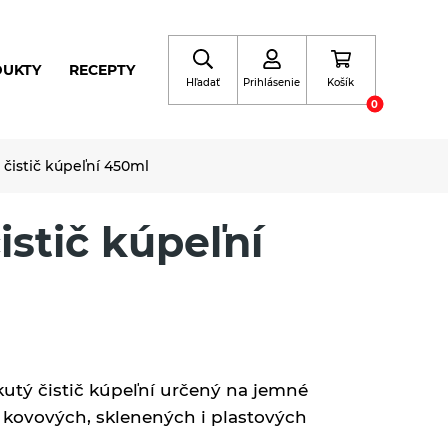
DUKTY
RECEPTY
Hľadať
Prihlásenie
Košík
0
 čistič kúpeľní 450ml
istič kúpeľní
kutý čistič kúpeľní určený na jemné
 kovových, sklenených i plastových