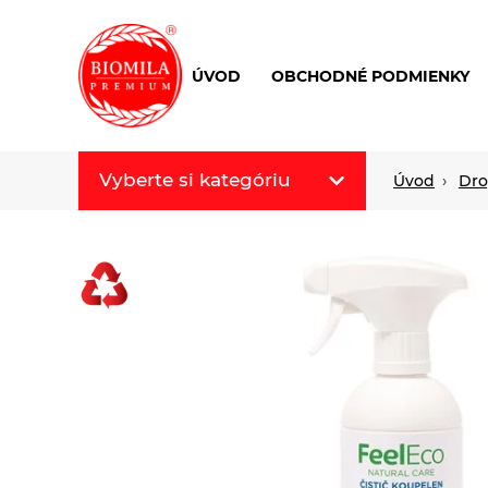
ÚVOD
OBCHODNÉ PODMIENKY
výroba
a
distribúcia
Vyberte si kategóriu
Úvod
Dro
nielen
biopotravín
Biomila produkty
Letný Biomilatip 18%
zľava
Špaldové výrobky
Akciová ponuka
Fermato