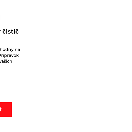
 čistič
vhodný na
Prípravok
Vašich
Ť