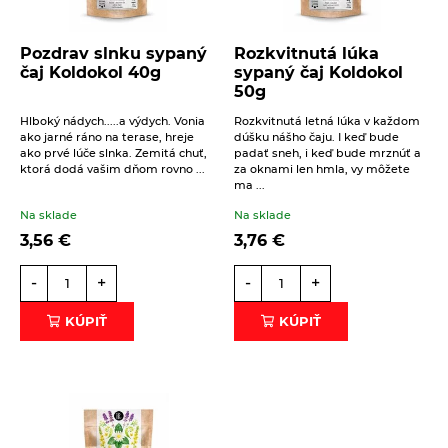
Pozdrav slnku sypaný
Rozkvitnutá lúka
čaj Koldokol 40g
sypaný čaj Koldokol
50g
Hlboký nádych.....a výdych. Vonia
Rozkvitnutá letná lúka v každom
ako jarné ráno na terase, hreje
dúšku nášho čaju. I keď bude
ako prvé lúče slnka. Zemitá chuť,
padať sneh, i keď bude mrznúť a
ktorá dodá vašim dňom rovno ...
za oknami len hmla, vy môžete
ma ...
Na sklade
Na sklade
3,56
€
3,76
€
-
+
-
+
KÚPIŤ
KÚPIŤ