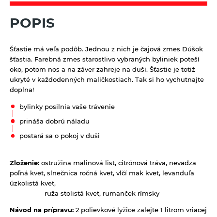
Kávoviny
Bujóny
Múky a krupice
Feel eco upratovanie
POPIS
Latte
Jednodruhové korenie
Biele múky
Müsli a raňajkové cereálie
Morská soľ
Celozrnné múky a krupice
Nátierky, horčice, kečupy, omáčky
Šťastie má veľa podôb. Jednou z nich je čajová zmes Dúšok
Pochutiny
Chlebové múky
šťastia. Farebná zmes starostlivo vybraných byliniek poteší
Horčice
Nápoje
oko, potom nos a na záver zahreje na duši. Šťastie je totiž
Soľ
ukryté v každodenných maličkostiach. Tak si ho vychutnajte
Kečupy
100% ovocné šťavy
Octy, mäsové výrobky, oleje
Špeciality so soľou
doplna!
Nátierky
Cidre
Oleje
Zmesi korenia
Prírodná kozmetika
bylinky posilnia vaše trávenie
Omáčky
Energetické prírodné nápoje
Mäsové výrobky
prináša dobrú náladu
Balzamy na pery
Pudingy a dezerty
Kombuchy Mana Roots
postará sa o pokoj v duši
Octy
Prírodné certifikované mydlá
Dezerty
Pufované a extrudované výrobky
Limonády a shoty mellos
Tuhé mydlá
Pudingy
Sirupy
Zloženie:
ostružina malinová list, citrónová tráva, nevädza
Limonády Mana Roots
Vlasová prírodná kozmetika
poľná kvet, slnečnica ročná kvet, vlčí mak kvet, levanduľa
Sirupy bez pridaného cukru
Limonády ostatné
Sladidlá a včelie produkty
úzkolistá kvet,
ruža stolistá kvet, rumanček rímsky
Sirupy bylinkové s trstinovým cukrom
Limonády STEGO
Sladidlá
Sterilizovaná zelenina
Návod na prípravu:
2 polievkové lyžice zalejte 1 litrom vriacej
Sirupy ovocné s trstinovým cukrom
Mandľové, sójové a obilné nápoje
Včelie produkty