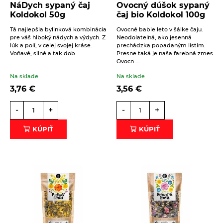
NáDych sypaný čaj
Ovocný dúšok sypaný
Koldokol 50g
čaj bio Koldokol 100g
Tá najlepšia bylinková kombinácia
Ovocné babie leto v šálke čaju.
pre váš hlboký nádych a výdych. Z
Neodolateľná, ako jesenná
lúk a polí, v celej svojej kráse.
prechádzka popadaným lístím.
Voňavé, silné a tak dob ...
Presne taká je naša farebná zmes
Ovocn ...
Na sklade
Na sklade
3,76
€
3,56
€
-
+
-
+
KÚPIŤ
KÚPIŤ