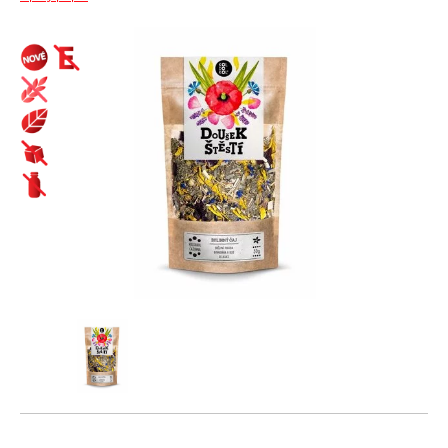
Biopotraviny ako darček
Cestoviny
Bezlepkové bezvaječné kukuričné cestoviny
Čaje
Bezlepkové bezvaječné kukurično-ryžové cestoviny pre deti
Bioraráškovia Sonnentor
Bezlepkové bezvaječné ryžové cestoviny
Čaje ako darček ochutnávkové sady Sonnentor
Bezlepkové bezvaječné strukovinové cestoviny
Čaje Dr.Popov
Bezvaječné cestoviny pre deti z tvrdej pšenice
Čaje porciované bylinné a s korením Sonnentor
Pšeničné biele bezvaječné cestoviny
Čaje porciované jednozložkové Sonnentor
Pšeničné celozrnné bezvaječné cestoviny
Čaje sypané - bylinné a korenené zmesi Sonnentor
Pšeničné zeleninové bezvaječné cetoviny
Čaje sypané biele Sonnentor
Ražné celozrnné bezvaječné cestoviny
Čaje sypané čierne Sonnentor
Špaldové biele bezvaječné cestoviny
Čaje sypané jednozložkové Sonnentor
Špaldové celozrnné bezvaječné cestoviny
Čaje sypané ovocné bez umelých aróm Sonnentor