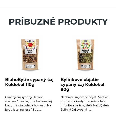
Pre vloženie recenzie musíte byť prihlásení
Éterické oleje na kulinárske účely
Váš e-mail
Keramické slniečko
PRÍBUZNÉ PRODUKTY
Kúpele na detoxikáciu organizmu
Literatúra
Váš telefón
Propagačný materiál
Tašky, vrecká
Správa
Vankúše
14. 11. 2022
Novinka – Bylinkoví ochrancovia v čajoch
BlahoBytie sypaný čaj
Bylinkové objatie
Koldokol
Koldokol 110g
sypaný čaj Koldokol
Beriem na vedomie
spracovanie osobných údajov
.
80g
Postupné ochladzovanie, skoré zotmievanie a pomalý
ODOSLAŤ
Ovocný čaj sypaný. Jemná
Nechajte sa jemne objať. Všetko
nástup zimy. Leto j ...
sladkosť ovocia, mnoho voňavej
dobré z prírody pre vašu silnú
bazy ... čistá oslava hojnosti. Na
imunitu a krásny deň. Každý deň!
ČÍTAŤ VIAC
jar, v lete, na jeseň i v z ...
Bylinný čaj sypaný ...