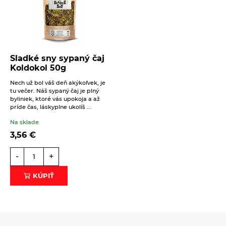
Sladké sny sypaný čaj
Koldokol 50g
Nech už bol váš deň akýkoľvek, je
tu večer. Náš sypaný čaj je plný
byliniek, ktoré vás upokoja a až
príde čas, láskyplne ukolíš ...
Na sklade
3,56
€
-
+
KÚPIŤ