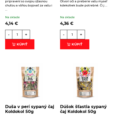
pripravení so svojou úžasnou
Otvorí oči a preberie vašu myseľ
chuťou a vôňou bojovať za vašu i
kdekoľvek bude potrebné. Či j ...
...
Na sklade
Na sklade
4,14
€
4,36
€
-
+
-
+
KÚPIŤ
KÚPIŤ
Duša v perí sypaný čaj
Dúšok šťastia sypaný
Koldokol 50g
čaj Koldokol 50g