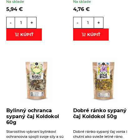
Na sklade
Na sklade
5,94
€
4,76
€
-
+
-
+
KÚPIŤ
KÚPIŤ
Bylinný ochranca
Dobré ránko sypaný
sypaný čaj Koldokol
čaj Koldokol 50g
60g
Starostlivo vybraní bylinkoví
Dobré ránko sypaný čaj vonia i
ochrancovia spojili svoje sily a sú
chutní ako svieže letné ráno.