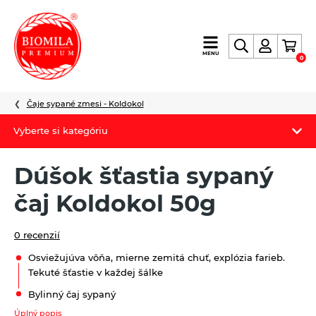
výroba
MENU
0
a
distribúcia
nielen
Čaje sypané zmesi - Koldokol
biopotravín
Vyberte si kategóriu
Biomila produkty
Dúšok šťastia sypaný
Letný Biomilatip 18% zľava
čaj Koldokol 50g
Špaldové výrobky
0 recenzií
Akciová ponuka
Osviežujúva vôňa, mierne zemitá chuť, explózia farieb.
Tekuté šťastie v každej šálke
Fermato
Bylinný čaj sypaný
Novinky
Úplný popis