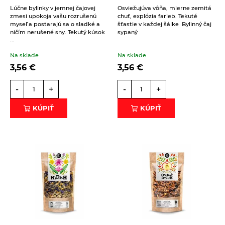
Lúčne bylinky v jemnej čajovej
Osviežujúva vôňa, mierne zemitá
zmesi upokoja vašu rozrušenú
chuť, explózia farieb. Tekuté
myseľ a postarajú sa o sladké a
šťastie v každej šálke Bylinný čaj
ničím nerušené sny. Tekutý kúsok
sypaný
...
Na sklade
Na sklade
3,56
€
3,56
€
-
+
-
+
KÚPIŤ
KÚPIŤ