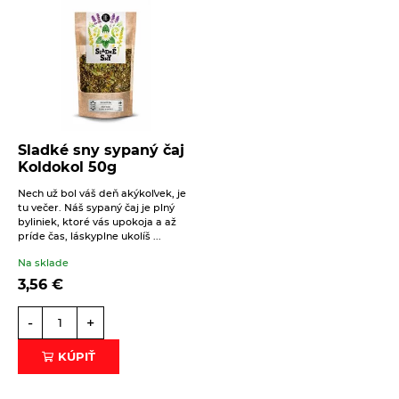
Sladké sny sypaný čaj
Koldokol 50g
Nech už bol váš deň akýkoľvek, je
tu večer. Náš sypaný čaj je plný
byliniek, ktoré vás upokoja a až
príde čas, láskyplne ukolíš ...
Na sklade
3,56
€
-
+
KÚPIŤ