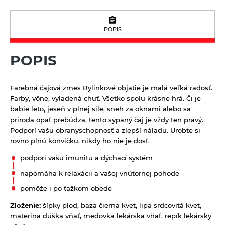
Kávoviny
Bujóny
Múky a krupice
Feel eco upratovanie
Latte
Jednodruhové korenie
Biele múky
Müsli a raňajkové cereálie
POPIS
Morská soľ
Celozrnné múky a krupice
Nátierky, horčice, kečupy, omáčky
POPIS
Pochutiny
Chlebové múky
Horčice
Nápoje
Soľ
Kečupy
100% ovocné šťavy
Farebná čajová zmes Bylinkové objatie je malá veľká radosť.
Octy, mäsové výrobky, oleje
Špeciality so soľou
Farby, vône, vyladená chuť. Všetko spolu krásne hrá. Či je
Nátierky
Cidre
Oleje
Zmesi korenia
Prírodná kozmetika
babie leto, jeseň v plnej sile, sneh za oknami alebo sa
Omáčky
príroda opäť prebúdza, tento sypaný čaj je vždy ten pravý.
Energetické prírodné nápoje
Mäsové výrobky
Balzamy na pery
Pudingy a dezerty
Podporí vašu obranyschopnosť a zlepší náladu. Urobte si
Kombuchy Mana Roots
rovno plnú konvičku, nikdy ho nie je dosť.
Octy
Prírodné certifikované mydlá
Dezerty
Pufované a extrudované výrobky
Limonády a shoty mellos
podporí vašu imunitu a dýchací systém
Tuhé mydlá
Pudingy
Sirupy
Limonády Mana Roots
napomáha k relaxácii a vašej vnútornej pohode
Vlasová prírodná kozmetika
Sirupy bez pridaného cukru
pomôže i po ťažkom obede
Limonády ostatné
Sladidlá a včelie produkty
Sirupy bylinkové s trstinovým cukrom
Limonády STEGO
Zloženie:
šípky plod, baza čierna kvet, lipa srdcovitá kvet,
Sladidlá
Sterilizovaná zelenina
materina dúška vňať, medovka lekárska vňať, repík lekársky
Sirupy ovocné s trstinovým cukrom
Mandľové, sójové a obilné nápoje
Včelie produkty