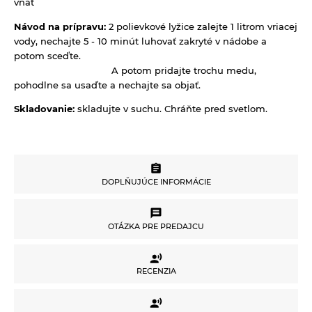
vňať
Sušené ovocie a orechy
Nápoje ZEN bez pridaného cukru
Návod na prípravu:
2 polievkové lyžice zalejte 1 litrom vriacej
Tyčinky a grissiny
vody, nechajte 5 - 10 minút luhovať zakryté v nádobe a
Vína
potom sceďte.
Vločky a lupienky
A potom pridajte trochu medu,
pohodlne sa usaďte a nechajte sa objať.
Výrobky z obilnín a polotovary
Skladovanie:
skladujte v suchu. Chráňte pred svetlom.
Polotovary
Zmesi na varenie a pečenie
Výrobky z obilnín
Zrná a semená
Obilniny
Zdravé maškrtenie
DOPLŇUJÚCE INFORMÁCIE
Olejniny
Bezlepok - Low Carb - Keto
Ostatné
DOPLŇUJÚCE INFORMÁCIE
Pseudoobilniny
Čokolády, cukríky, lízatká
Doplnky stravy
OTÁZKA PRE PREDAJCU
Ryže
Dezertné krémy - Kolatch
OTÁZKA PRE PREDAJCU
Dr.Popov - bylinné kvapky
Semienka na nakličovanie
Tyčinky, sušienky, oplátky
RECENZIA
Dr.Popov - rôzne
Strukoviny
RECENZIA
Eterické oleje
Potrebujete poradiť s výberom produktu alebo