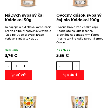
NáDych sypaný čaj
Ovocný dúšok sypaný
Koldokol 50g
čaj bio Koldokol 100g
Tá najlepšia bylinková kombinácia
Ovocné babie leto v šálke čaju.
pre váš hlboký nádych a výdych. Z
Neodolateľná, ako jesenná
lúk a polí, v celej svojej kráse.
prechádzka popadaným lístím.
Voňavé, silné a tak dob ...
Presne taká je naša farebná zmes
Ovocn ...
Na sklade
Na sklade
3,76
€
3,56
€
-
+
-
+
KÚPIŤ
KÚPIŤ