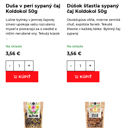
Duša v perí sypaný čaj
Dúšok šťastia sypaný
Koldokol 50g
čaj Koldokol 50g
Lúčne bylinky v jemnej čajovej
Osviežujúva vôňa, mierne zemitá
zmesi upokoja vašu rozrušenú
chuť, explózia farieb. Tekuté
myseľ a postarajú sa o sladké a
šťastie v každej šálke Bylinný čaj
ničím nerušené sny. Tekutý kúsok
sypaný
...
Na sklade
Na sklade
3,56
€
3,56
€
-
+
-
+
KÚPIŤ
KÚPIŤ