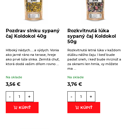
Pozdrav slnku sypaný
Rozkvitnutá lúka
čaj Koldokol 40g
sypaný čaj Koldokol
50g
Hlboký nádych.....a výdych. Vonia
Rozkvitnutá letná lúka v každom
ako jarné ráno na terase, hreje
dúšku nášho čaju. I keď bude
ako prvé lúče slnka. Zemitá chuť,
padať sneh, i keď bude mrznúť a
ktorá dodá vašim dňom rovno ...
za oknami len hmla, vy môžete
ma ...
Na sklade
Na sklade
3,56
€
3,76
€
-
+
-
+
KÚPIŤ
KÚPIŤ