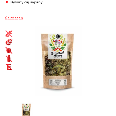
Bylinný čaj sypaný
Biopotraviny ako darček
Cestoviny
Úplný popis
Bezlepkové bezvaječné kukuričné cestoviny
Čaje
Bezlepkové bezvaječné kukurično-ryžové cestoviny pre deti
Bioraráškovia Sonnentor
Bezlepkové bezvaječné ryžové cestoviny
Čaje ako darček ochutnávkové sady Sonnentor
Bezlepkové bezvaječné strukovinové cestoviny
Čaje Dr.Popov
Bezvaječné cestoviny pre deti z tvrdej pšenice
Čaje porciované bylinné a s korením Sonnentor
Pšeničné biele bezvaječné cestoviny
Čaje porciované jednozložkové Sonnentor
Pšeničné celozrnné bezvaječné cestoviny
Čaje sypané - bylinné a korenené zmesi Sonnentor
Pšeničné zeleninové bezvaječné cetoviny
Čaje sypané biele Sonnentor
Ražné celozrnné bezvaječné cestoviny
Čaje sypané čierne Sonnentor
Špaldové biele bezvaječné cestoviny
Čaje sypané jednozložkové Sonnentor
Špaldové celozrnné bezvaječné cestoviny
Čaje sypané ovocné bez umelých aróm Sonnentor