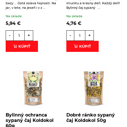
bazy ... čistá oslava hojnosti. Na
imunitu a krásny deň. Každý deň!
ČÍTAŤ VIAC
jar, v lete, na jeseň i v z ...
Bylinný čaj sypaný ...
Na sklade
Na sklade
5,94
€
4,76
€
-
+
-
+
KÚPIŤ
KÚPIŤ
Bylinný ochranca
Dobré ránko sypaný
sypaný čaj Koldokol
čaj Koldokol 50g
60g