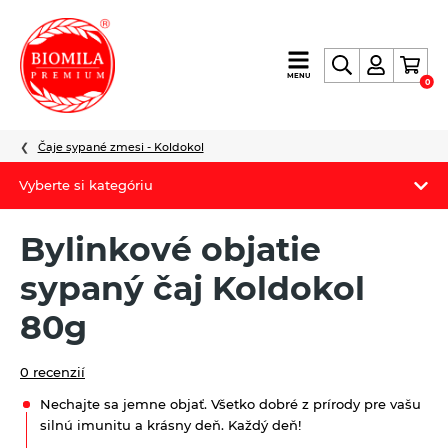
výroba
MENU
0
a
distribúcia
nielen
Čaje sypané zmesi - Koldokol
biopotravín
Vyberte si kategóriu
Biomila produkty
Bylinkové objatie
Letný Biomilatip 18% zľava
sypaný čaj Koldokol
Špaldové výrobky
80g
Akciová ponuka
0 recenzií
Fermato
Nechajte sa jemne objať. Všetko dobré z prírody pre vašu
silnú imunitu a krásny deň. Každý deň!
Novinky