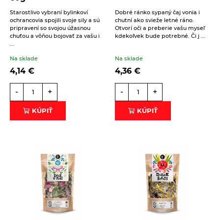
Starostlivo vybraní bylinkoví
Dobré ránko sypaný čaj vonia i
ochrancovia spojili svoje sily a sú
chutní ako svieže letné ráno.
pripravení so svojou úžasnou
Otvorí oči a preberie vašu myseľ
chuťou a vôňou bojovať za vašu i
kdekoľvek bude potrebné. Či j ...
...
Na sklade
Na sklade
4,14
€
4,36
€
-
+
-
+
KÚPIŤ
KÚPIŤ