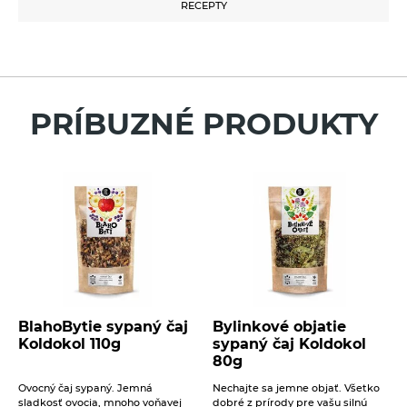
RECEPTY
máte akékoľvek ďalšie otázky?
Éterické oleje na kulinárske účely
Neváhajte sa na nás obrátiť a my Vám radi
RECEPTY
Keramické slniečko
pomôžeme.
Pre vloženie recenzie musíte byť prihlásení
Kúpele na detoxikáciu organizmu
Váš e-mail
Literatúra
PRÍBUZNÉ PRODUKTY
Propagačný materiál
Váš telefón
Tašky, vrecká
Vankúše
Správa
14. 11. 2022
Novinka – Bylinkoví ochrancovia v čajoch
BlahoBytie sypaný čaj
Bylinkové objatie
Koldokol
Koldokol 110g
sypaný čaj Koldokol
Beriem na vedomie
spracovanie osobných údajov
.
80g
Postupné ochladzovanie, skoré zotmievanie a pomalý
ODOSLAŤ
Ovocný čaj sypaný. Jemná
Nechajte sa jemne objať. Všetko
nástup zimy. Leto j ...
sladkosť ovocia, mnoho voňavej
dobré z prírody pre vašu silnú