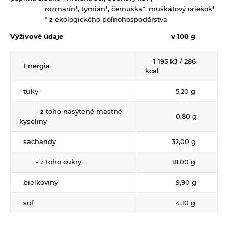
Ryže
Dezertné krémy - Kolatch
rozmarín*, tymián*, černuška*, muškátový oriešok*
Dr.Popov - bylinné kvapky
* z ekologického poľnohospodárstva
Semienka na nakličovanie
Tyčinky, sušienky, oplátky
Dr.Popov - rôzne
Výživové údaje v 100 g
Strukoviny
Eterické oleje
1 195 kJ / 286
Éterické oleje na kulinárske účely
Energia
kcal
Keramické slniečko
tuky
5,20 g
Kúpele na detoxikáciu organizmu
- z toho nasýtené mastné
Literatúra
0,80 g
kyseliny
Propagačný materiál
sacharidy
32,00 g
Tašky, vrecká
- z toho cukry
18,00 g
Vankúše
bielkoviny
9,90 g
soľ
4,10 g