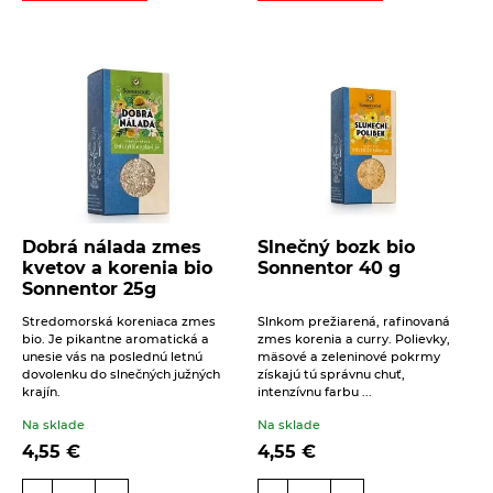
16. 6. 2021
Obed
Polievky
Hokaidový krém
ČÍTAŤ VIAC
Dobrá nálada zmes
Slnečný bozk bio
kvetov a korenia bio
Sonnentor 40 g
Sonnentor 25g
Stredomorská koreniaca zmes
Slnkom prežiarená, rafinovaná
bio. Je pikantne aromatická a
zmes korenia a curry. Polievky,
unesie vás na poslednú letnú
mäsové a zeleninové pokrmy
dovolenku do slnečných južných
získajú tú správnu chuť,
krajín.
intenzívnu farbu ...
Na sklade
Na sklade
4,55
€
4,55
€