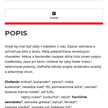
Limonády Mana Roots
Vlasová prírodná kozmetika
Sirupy bez pridaného cukru
Limonády ostatné
Sladidlá a včelie produkty
Sirupy bylinkové s trstinovým cukrom
Limonády STEGO
POPIS
Sladidlá
Sterilizovaná zelenina
Sirupy ovocné s trstinovým cukrom
Mandľové, sójové a obilné nápoje
Včelie produkty
Sušené ovocie a orechy
POPIS
Nápoje ZEN bez pridaného cukru
Tyčinky a grissiny
Vína
Anjel by mal byť vždy v každom z nás. Zázvor zahrieva a
Vločky a lupienky
ochraňuje telo a dušu. Mäta prepožičiava osviežujúci
charakter. Mrkva a koriander naopak držia túto zmes svojou
Výrobky z obilnín a polotovary
sladkosťou zasa pri zemi. Určená na ryby, biele mäso i
zeleninové pokrmy. Odhaľte tohoto anjela strážneho sviežej
Polotovary
Zmesi na varenie a pečenie
a pikantnej chuti.
Výrobky z obilnín
Zrná a semená
Zloženie:
mrkva*, koriander*, zázvor*, mäta
Obilniny
Zdravé maškrtenie
kučeravá*, nevädza kvet* 5%, pomarančová kôra*, cesnak*,
korenie čierne mleté*, soľ 3,3%,
Olejniny
Bezlepok - Low Carb - Keto
Ostatné
repný cukor*, kurkuma*, rasca*,
horčičné
semienko*
, senovka grécka*, šalvia*, fenikel*,
Pseudoobilniny
Čokolády, cukríky, lízatká
Doplnky stravy
paprika sladká*, morská soľ, bobkový list*,