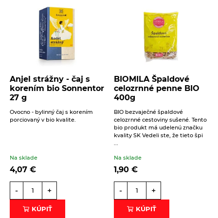
Správa
16. 6. 2021
Zimný šalát
Anjel strážny - čaj s
BIOMILA Špaldové
korením bio Sonnentor
celozrnné penne BIO
Beriem na vedomie
spracovanie osobných údajov
.
Kombinácia ľahkého kuskusu, chrumkavých kešu a
27 g
400g
šťavnatého granátového ...
ODOSLAŤ
Ovocno - bylinný čaj s korením
BIO bezvaječné špaldové
porciovaný v bio kvalite.
celozrnné cestoviny sušené. Tento
ČÍTAŤ VIAC
bio produkt má udelenú značku
kvality SK Vedeli ste, že tieto špi
...
Na sklade
Na sklade
4,07
€
1,90
€
-
+
-
+
KÚPIŤ
KÚPIŤ