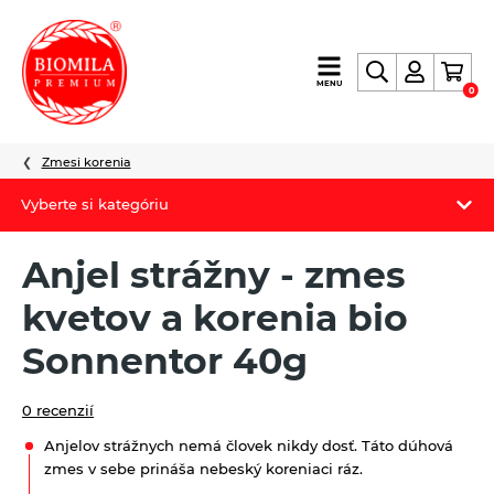
výroba
MENU
0
a
distribúcia
nielen
Zmesi korenia
biopotravín
Vyberte si kategóriu
Biomila produkty
Anjel strážny - zmes
Letný Biomilatip 18% zľava
kvetov a korenia bio
Špaldové výrobky
Sonnentor 40g
Akciová ponuka
0 recenzií
Fermato
Anjelov strážnych nemá človek nikdy dosť. Táto dúhová
zmes v sebe prináša nebeský koreniaci ráz.
Novinky