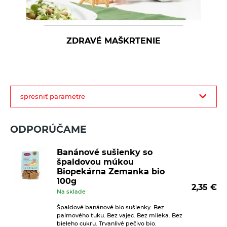
ZDRAVÉ MAŠKRTENIE
filter
spresniť parametre
produktov
ODPORÚČAME
Banánové sušienky so
špaldovou múkou
Biopekárna Zemanka bio
100g
2,35
€
Na sklade
Špaldové banánové bio sušienky. Bez
palmového tuku. Bez vajec. Bez mlieka. Bez
bieleho cukru. Trvanlivé pečivo bio.