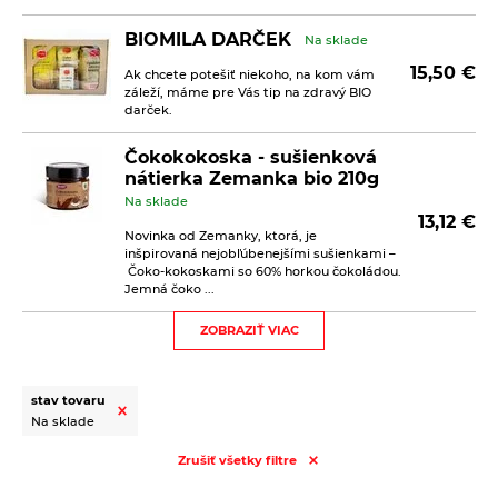
BIOMILA DARČEK
Na sklade
15,50
€
Ak chcete potešiť niekoho, na kom vám
záleží, máme pre Vás tip na zdravý BIO
darček.
Čokokokoska - sušienková
nátierka Zemanka bio 210g
Na sklade
13,12
€
Novinka od Zemanky, ktorá, je
inšpirovaná nejobľúbenejšími sušienkami –
Čoko-kokoskami so 60% horkou čokoládou.
Jemná čoko ...
ZOBRAZIŤ VIAC
Kávové sušienky s kokosom
Biopekárna Zemanka bio
100g
stav tovaru
Na sklade
2,30
€
Na sklade
Kávové sušienky sú sladené prírodným
trstinovým cukrom. Bez palmového tuku.
Zrušiť všetky filtre
Bez vajec. Bez mlieka. Bez bieleho cukru.
Vegan. Trvanlivé pečivo bio.&nb ...