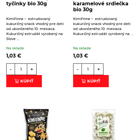
tyčinky bio 30g
karamelové srdiečka
bio 30g
Kimifinne – extrudovaný
Kimifinne – extrudovaný
kukuričný snack vhodný pre deti
kukuričný snack vhodný pre deti
od ukončeného 10. mesiaca.
od ukončeného 10. mesiaca
Kukuričný extrudát vyrobený na
Kukuričný extrudát vyrobený na ...
Slove ...
Na sklade
Na sklade
1,03
€
1,03
€
-
+
-
+
KÚPIŤ
KÚPIŤ