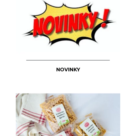
Kúpele na detoxikáciu organizmu
Literatúra
Propagačný materiál
Tašky, vrecká
Vankúše
NOVINKY