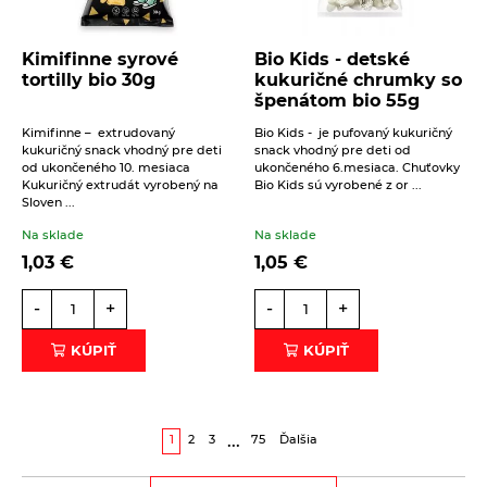
Kimifinne syrové
Bio Kids - detské
tortilly bio 30g
kukuričné chrumky so
špenátom bio 55g
Kimifinne – extrudovaný
Bio Kids - je pufovaný kukuričný
kukuričný snack vhodný pre deti
snack vhodný pre deti od
od ukončeného 10. mesiaca
ukončeného 6.mesiaca. Chuťovky
Kukuričný extrudát vyrobený na
Bio Kids sú vyrobené z or ...
Sloven ...
Na sklade
Na sklade
1,03
€
1,05
€
-
+
-
+
KÚPIŤ
KÚPIŤ
...
1
2
3
75
Ďalšia