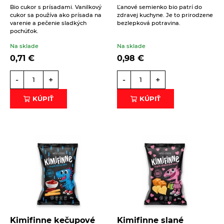
Bio cukor s prísadami. Vanilkový
Ľanové semienko bio patrí do
cukor sa používa ako prísada na
zdravej kuchyne. Je to prirodzene
varenie a pečenie sladkých
bezlepková potravina.
pochúťok.
Na sklade
Na sklade
0,71
€
0,98
€
-
+
-
+
KÚPIŤ
KÚPIŤ
Kimifinne kečupové
Kimifinne slané