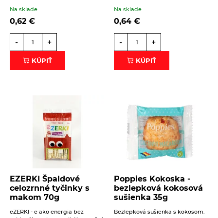
Na sklade
Na sklade
Na sklade
2,49
€
Intenzívna sladká chuť anízu, podobná
0,62
€
0,64
€
sladkému drievku, je unikátna, ale tiež nie je
pre každého tá pravá.
-
+
-
+
KÚPIŤ
KÚPIŤ
EZERKI Špaldové
Poppies Kokoska -
celozrnné tyčinky s
bezlepková kokosová
makom 70g
sušienka 35g
eZERKI - e ako energia bez
Bezlepková sušienka s kokosom.