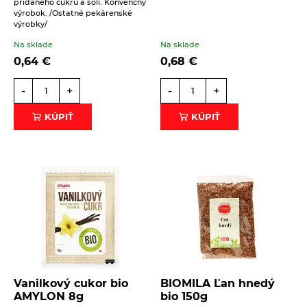
pridaného cukru a soli. Konvenčný
výrobok. /Ostatné pekárenské
výrobky/
Na sklade
Na sklade
0,64
€
0,68
€
-
+
-
+
KÚPIŤ
KÚPIŤ
Vanilkový cukor bio
BIOMILA Ľan hnedý
AMYLON 8g
bio 150g