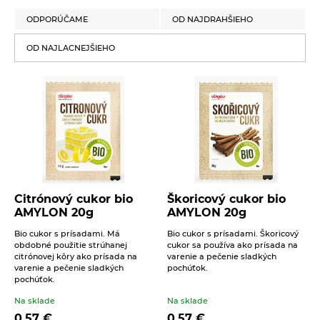
ODPORÚČAME
OD NAJDRAHŠIEHO
Krekry s tekvicovými
semienkami a cesnakom
OD NAJLACNEJŠIEHO
Biopekárna Zemanka bio
100g
2,16
€
Na sklade
Krekry s tekvicovými semienkami a
cesnakom. Bez palmového tuku. Bez vajec.
Bez mlieka. Trvanlivé pečivo bio.
Lieskovoorieškové hrudky
s jahodovým prachom
Biopekárna Zemanka bio
100g
Citrónový cukor bio
Škoricový cukor bio
2,66
€
Na sklade
AMYLON 20g
AMYLON 20g
Lieskovoorieškové hrudky s jahodovým
Bio cukor s prísadami. Má
Bio cukor s prísadami. Škoricový
prachom bio. Bez palmového tuku. Bez
obdobné použitie strúhanej
cukor sa používa ako prísada na
vajec. Bez mlieka. Bez bieleho cukru.
citrónovej kôry ako prísada na
varenie a pečenie sladkých
Trvanlivé pečivo bio.
varenie a pečenie sladkých
pochúťok.
pochúťok.
Slané krekry s dužinou z
Na sklade
Na sklade
červenej repy Biopekárna
0,57
€
0,57
€