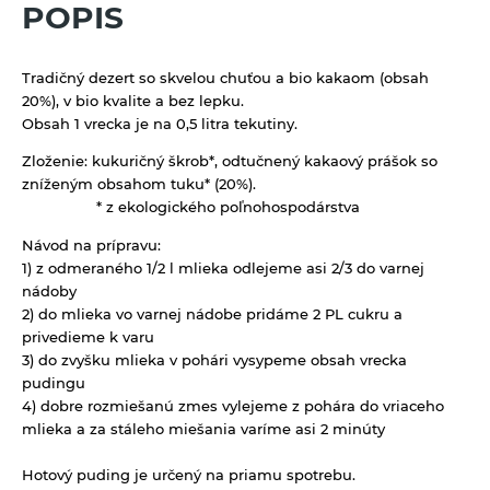
POPIS
Vločky a lupienky
Tradičný dezert so skvelou chuťou a bio kakaom (obsah
Výrobky z obilnín a polotovary
20%), v bio kvalite a bez lepku.
Polotovary
Zmesi na varenie a pečenie
Obsah 1 vrecka je na 0,5 litra tekutiny.
Výrobky z obilnín
Zloženie:
kukuričný škrob*, odtučnený kakaový prášok so
Zrná a semená
zníženým obsahom tuku
* (20%).
Obilniny
* z ekologického poľnohospodárstva
Zdravé maškrtenie
Olejniny
Návod na prípravu:
Bezlepok - Low Carb - Keto
Ostatné
1)
z odmeraného 1/2 l mlieka odlejeme asi 2/3 do varnej
Pseudoobilniny
Čokolády, cukríky, lízatká
nádoby
Doplnky stravy
2) do mlieka vo varnej nádobe pridáme 2 PL cukru a
Ryže
Dezertné krémy - Kolatch
Dr.Popov - bylinné kvapky
privedieme k varu
Semienka na nakličovanie
3) do zvyšku mlieka v pohári vysypeme obsah vrecka
Tyčinky, sušienky, oplátky
Dr.Popov - rôzne
pudingu
Strukoviny
Eterické oleje
4) dobre rozmiešanú zmes vylejeme z pohára do vriaceho
mlieka a za stáleho miešania varíme asi 2 minúty
Éterické oleje na kulinárske účely
Hotový puding je určený na priamu spotrebu.
Keramické slniečko