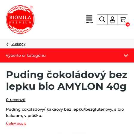
výroba
MENU
0
a
distribúcia
nielen
Pudingy
biopotravín
Vyberte si kategóriu
Biomila produkty
Puding čokoládový bez
Letný Biomilatip 18% zľava
lepku bio AMYLON 40g
Špaldové výrobky
0 recenzií
Akciová ponuka
Puding čokoládový/ kakaový bez lepku/bezgluténový, s bio
kakaom, v prášku.
Fermato
Úplný popis
Novinky