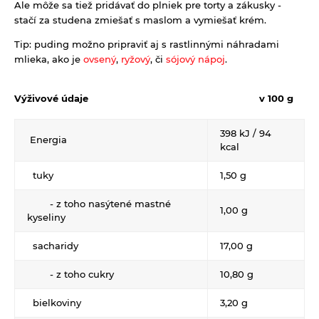
Ale môže sa tiež pridávať do plniek pre torty a zákusky -
Kúpele na detoxikáciu organizmu
stačí za studena zmiešať s maslom a vymiešať krém.
Literatúra
Tip: puding možno pripraviť aj s rastlinnými náhradami
mlieka, ako je
ovsený
,
ryžový
, či
sójový nápoj
.
Propagačný materiál
Tašky, vrecká
Výživové údaje
v 100 g
Vankúše
398 kJ / 94
Energia
kcal
tuky
1,50 g
- z toho nasýtené mastné
1,00 g
kyseliny
sacharidy
17,00 g
- z toho cukry
10,80 g
bielkoviny
3,20 g