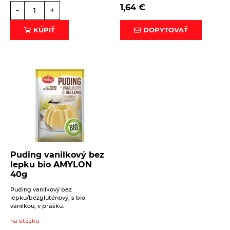
1,64
€
-
+
KÚPIŤ
DOPYTOVAŤ
Puding vanilkový bez
lepku bio AMYLON
40g
Puding vanilkový bez
lepku/bezgluténový, s bio
vanilkou, v prášku.
na otázku