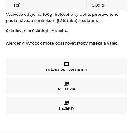
soľ
0,09 g
Výživové údaje na 100g hotového výrobku, pripraveného
podľa návodu s mliekom (1,5% tuku) a cukrom.
Skladovanie:
Skladujte v suchu.
Alergény:
Výrobok m
ôže obsahovať stopy mlieka a vajec.
OTÁZKA PRE PREDAJCU
OTÁZKA PRE PREDAJCU
RECENZIA
RECENZIA
Potrebujete poradiť s výberom produktu alebo
RECEPTY
máte akékoľvek ďalšie otázky?
Neváhajte sa na nás obrátiť a my Vám radi
RECEPTY
pomôžeme.
Pre vloženie recenzie musíte byť prihlásení