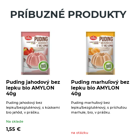
Váš e-mail
PRÍBUZNÉ PRODUKTY
Váš telefón
Správa
16. 6. 2021
Sladké
Slané a sladké mlsanie
Zdravé jedlá pre deti
Puding jahodový bez
Puding marhuľový bez
lepku bio AMYLON
lepku bio AMYLON
Kruping
Beriem na vedomie
spracovanie osobných údajov
.
40g
40g
ODOSLAŤ
ČÍTAŤ VIAC
Puding jahodový bez
Puding marhuľový bez
lepku/bezgluténový, s kúskami
lepku/bezgluténový, s príchuťou
bio jahôd, v prášku.
marhule, bio, v prášku.
Na sklade
1,55
€
na otázku