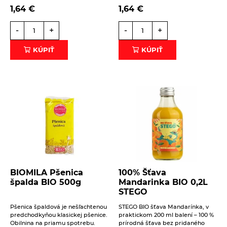
1,64
€
1,64
€
-
+
-
+
KÚPIŤ
KÚPIŤ
BIOMILA Pšenica
100% Šťava
špalda BIO 500g
Mandarinka BIO 0,2L
STEGO
Pšenica špaldová je nešľachtenou
STEGO BIO šťava Mandarínka, v
predchodkyňou klasickej pšenice.
praktickom 200 ml balení – 100 %
Obilnina na priamu spotrebu.
prírodná šťava bez pridaného