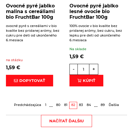
Ovocné pyré jablko
Ovocné pyré jablko
malina s cereáliami
lesné ovocie bio
bio FruchtBar 100g
FruchtBar 100g
ovocné pyré s cereáliami v bio
100% ovocie v bio kvalite bez
kvalite bez pridanej arómy, bez
pridanej arómy, bez cukru, bez
cukru pre deti od ukončeného
lepku pre deti od ukončeného
6.mesiaca
6.mesiaca
Na sklade
1,59
€
na otázku
1,59
€
-
+
DOPYTOVAŤ
KÚPIŤ
...
...
Predchádzajúca
1
80
81
82
83
84
89
Ďalšia
NAČÍTAŤ ĎALŠIU