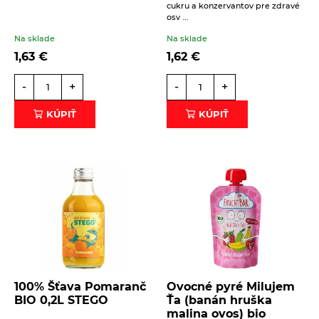
cukru a konzervantov pre zdravé
osv ...
Na sklade
Na sklade
1,63
€
1,62
€
-
+
-
+
KÚPIŤ
KÚPIŤ
100% Šťava Pomaranč
Ovocné pyré Milujem
BIO 0,2L STEGO
Ťa (banán hruška
malina ovos) bio