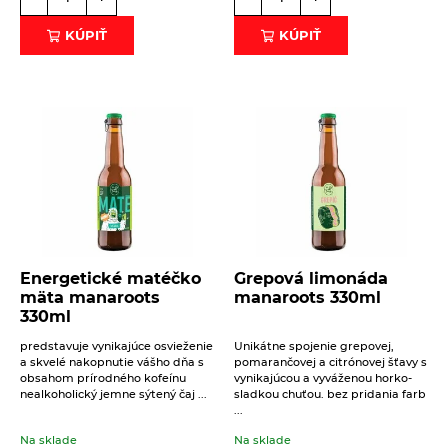
Na sklade
2,49
€
KÚPIŤ
KÚPIŤ
Intenzívna sladká chuť anízu, podobná
sladkému drievku, je unikátna, ale tiež nie je
pre každého tá pravá.
Energetické matéčko
Grepová limonáda
mäta manaroots
manaroots 330ml
330ml
predstavuje vynikajúce osvieženie
Unikátne spojenie grepovej,
a skvelé nakopnutie vášho dňa s
pomarančovej a citrónovej šťavy s
obsahom prírodného kofeínu
vynikajúcou a vyváženou horko-
nealkoholický jemne sýtený čaj ...
sladkou chuťou. bez pridania farb
...
Na sklade
Na sklade