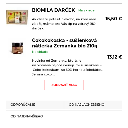
BIOMILA DARČEK
Na sklade
15,50
€
Ak chcete potešiť niekoho, na kom vám
záleží, máme pre Vás tip na zdravý BIO
darček.
Čokokokoska - sušienková
nátierka Zemanka bio 210g
Na sklade
13,12
€
Novinka od Zemanky, ktorá, je
inšpirovaná nejobľúbenejšími sušienkami –
Čoko-kokoskami so 60% horkou čokoládou.
Jemná čoko ...
ZOBRAZIŤ VIAC
Kávové sušienky s kokosom
Biopekárna Zemanka bio
100g
Na sklade
ODPORÚČAME
OD NAJLACNEJŠIEHO
2,30
€
Kávové sušienky sú sladené prírodným
trstinovým cukrom. Bez palmového tuku.
OD NAJDRAHŠIEHO
Bez vajec. Bez mlieka. Bez bieleho cukru.
Vegan. Trvanlivé pečivo bio.&nb ...