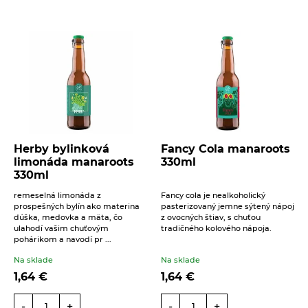
Zemanka 100g
2,53
€
Na sklade
Slané krekry s dužinou z červenej repy.
Vysoký podiel vlákniny. Bez palmového tuku.
Bez vajec. Vegan Trvanlivé pečivo bio.
Špaldové sušienky Dobré
časy Maslo bio 100g
Na sklade
2,74
€
Ku kávičke alebo čaju ako stvorené, budete
Herby bylinková
Fancy Cola manaroots
si ich vychutnávať až pokým ich nedojete!
Sušienky z celozrnnej špaldovej múky s
limonáda manaroots
330ml
maslom ...
330ml
remeselná limonáda z
Fancy cola je nealkoholický
BIOMILA DARČEK
prospešných bylín ako materina
pasterizovaný jemne sýtený nápoj
BEZLEPKOVÝ
dúška, medovka a mäta, čo
z ovocných štiav, s chuťou
Na sklade
ulahodí vašim chuťovým
tradičného kolového nápoja.
22,02
€
pohárikom a navodí pr ...
Ak chcete potešiť niekoho, na kom vám
záleží, máme pre Vás tip na zdravý
Na sklade
Na sklade
bezlepkový BIO darček.
1,64
€
1,64
€
Aníz bio Sonnentor 50 g
-
+
-
+