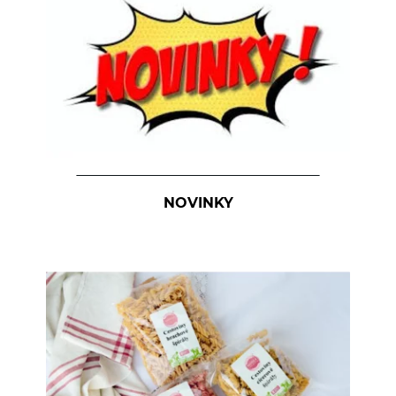
Kúpele na detoxikáciu organizmu
Literatúra
Propagačný materiál
Tašky, vrecká
Vankúše
NOVINKY