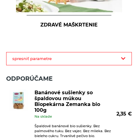
ZDRAVÉ MAŠKRTENIE
filter
spresniť parametre
produktov
ODPORÚČAME
Banánové sušienky so
špaldovou múkou
Biopekárna Zemanka bio
100g
2,35
€
Na sklade
Špaldové banánové bio sušienky. Bez
palmového tuku. Bez vajec. Bez mlieka. Bez
bieleho cukru. Trvanlivé pečivo bio.