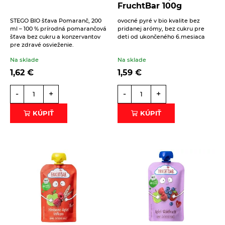
FruchtBar 100g
STEGO BIO šťava Pomaranč, 200
ovocné pyré v bio kvalite bez
ml – 100 % prírodná pomarančová
pridanej arómy, bez cukru pre
šťava bez cukru a konzervantov
deti od ukončeného 6.mesiaca
pre zdravé osvieženie.
Na sklade
Na sklade
1,62
€
1,59
€
-
+
-
+
KÚPIŤ
KÚPIŤ