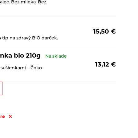
jec. Bez mlieka. Bez
15,50
€
 tip na zdravý BIO darček.
nka bio 210g
Na sklade
13,12
€
 sušienkami – Čoko-
Zemanka bio 100g
Na sklade
2,30
€
Bez palmového tuku. Bez
bio.&nb ...
tre
nakom Biopekárna Zemanka