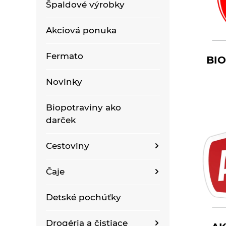
Špaldové výrobky
Akciová ponuka
Fermato
BI
Novinky
Biopotraviny ako
darček
Cestoviny
Bezlepkové bezvaječné
Čaje
kukuričné cestoviny
Bioraráškovia Sonnentor
Detské pochúťky
Bezlepkové bezvaječné
kukurično-ryžové
Čaje ako darček
cestoviny pre deti
Drogéria a čistiace