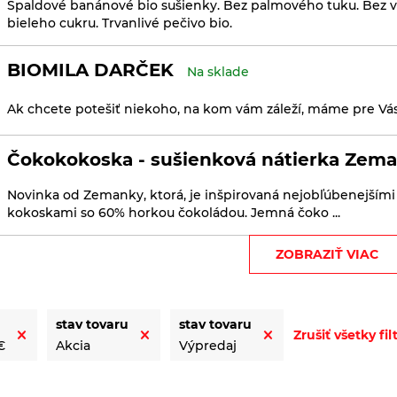
Špaldové banánové bio sušienky. Bez palmového tuku. Bez va
bieleho cukru. Trvanlivé pečivo bio.
BIOMILA DARČEK
Na sklade
Ak chcete potešiť niekoho, na kom vám záleží, máme pre Vás
Čokokokoska - sušienková nátierka Zema
Novinka od Zemanky, ktorá, je inšpirovaná nejobľúbenejšími
kokoskami so 60% horkou čokoládou. Jemná čoko ...
ZOBRAZIŤ VIAC
Kávové sušienky s kokosom Biopekárna 
Kávové sušienky sú sladené prírodným trstinovým cukrom. 
vajec. Bez mlieka. Bez bieleho cukru. Vegan. Trvanlivé pečivo 
stav tovaru
stav tovaru
Zrušiť všetky fil
€
Akcia
Výpredaj
Krekry s tekvicovými semienkami a ces
bio 100g