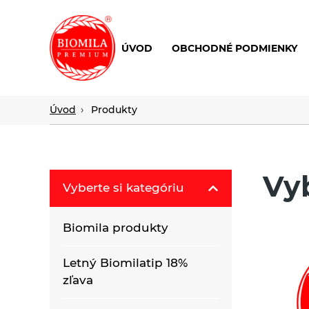
ÚVOD
OBCHODNÉ PODMIENKY
výroba
a
distribúcia
Úvod
Produkty
nielen
biopotravín
Vy
Vyberte si kategóriu
Biomila produkty
Letný Biomilatip 18%
zľava