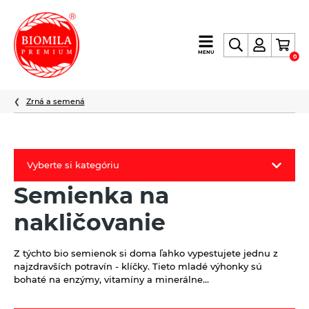
výroba
MENU
0
a
distribúcia
nielen
Zrná a semená
biopotravín
Vyberte si kategóriu
Semienka na
Biomila produkty
nakličovanie
Letný Biomilatip 18% zľava
Špaldové výrobky
Z týchto bio semienok si doma ľahko vypestujete jednu z
najzdravších potravín - klíčky. Tieto mladé výhonky sú
Akciová ponuka
bohaté na enzýmy, vitamíny a minerálne…
Fermato