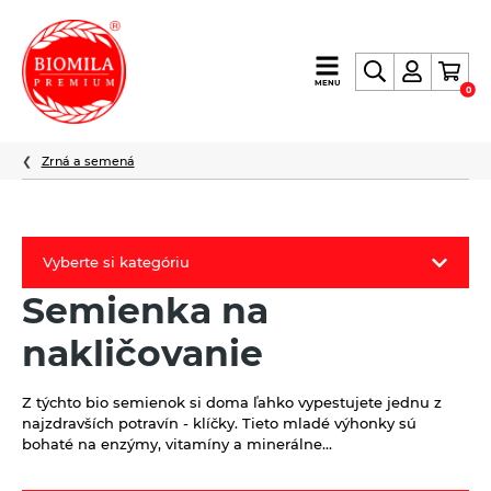
výroba
MENU
0
a
distribúcia
nielen
Zrná a semená
biopotravín
Vyberte si kategóriu
Semienka na
Biomila produkty
nakličovanie
Letný Biomilatip 18% zľava
Špaldové výrobky
Z týchto bio semienok si doma ľahko vypestujete jednu z
najzdravších potravín - klíčky. Tieto mladé výhonky sú
Akciová ponuka
bohaté na enzýmy, vitamíny a minerálne…
Fermato