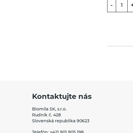
Tyčinky, sušienky,
-
oplátky
Eterické oleje
Éterické oleje na
kulinárske účely
Keramické slniečko
Kúpele na detoxikáciu
organizmu
Literatúra
Propagačný materiál
Kontaktujte nás
Tašky, vrecká
Biomila SK, s.r.o.
Vankúše
Rudník č. 428
Slovenská republika 90623
Telefón:
+421 901 905 198