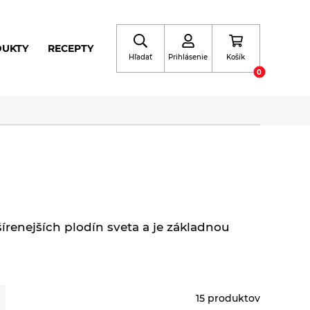
DUKTY
RECEPTY
Hľadať
Prihlásenie
Košík
0
írenejších plodín sveta a je základnou
15 produktov