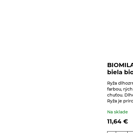
Olejniny
Pseudoobilniny
Ryže
Semienka na
nakličovanie
Strukoviny
BIOMILA
biela bi
Zdravé maškrtenie
Ryža dlhozr
Bezlepok - Low Carb -
Ostatné
farbou, rýc
Keto
chuťou. Dlho
Doplnky stravy
Ryža je priro
Čokolády, cukríky, lízatká
Na sklade
Dr.Popov - bylinné
Dezertné krémy -
kvapky
11,64
€
Kolatch
Dr.Popov - rôzne