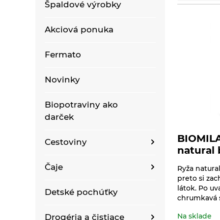
Špaldové výrobky
Akciová ponuka
Fermato
Novinky
Biopotraviny ako
darček
BIOMILA
Cestoviny
natural
Bezlepkové bezvaječné
Čaje
Ryža natural
kukuričné cestoviny
preto si za
látok. Po uv
Bioraráškovia Sonnentor
Detské pochúťky
Bezlepkové bezvaječné
chrumkavá s 
kukurično-ryžové
Čaje ako darček
cestoviny pre deti
Na sklade
Drogéria a čistiace