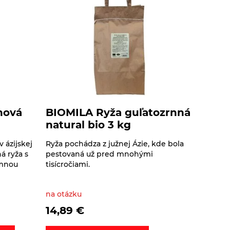
nová
BIOMILA Ryža guľatozrnná
natural bio 3 kg
 ázijskej
Ryža pochádza z južnej Ázie, kde bola
á ryža s
pestovaná už pred mnohými
emnou
tisícročiami.
na otázku
14,89
€