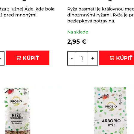
za z južnej Ázie, kde bola
Ryža basmati je kráľovnou med
už pred mnohými
dlhozrnnými ryžami. Ryža je p
bezlepková potravina.
Na sklade
2,95
€
+
-
+
KÚPIŤ
KÚPIŤ