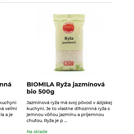
rnná
BIOMILA Ryža jazmínová
bio 500g
 kuchyni
Jazmínová ryža má svoj pôvod v ázijskej
má veľmi
kuchyni. Je to vlastne dlhozrnná ryža s
la a je
jemnou vôňou jazmínu a príjemnou
chuťou. Ryža je p ...
Na sklade