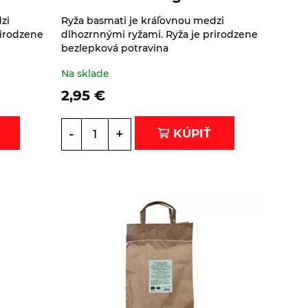
zi
Ryža basmati je kráľovnou medzi
rirodzene
dlhozrnnými ryžami. Ryža je prirodzene
bezlepková potravina
Na sklade
2,95
€
-
+
KÚPIŤ