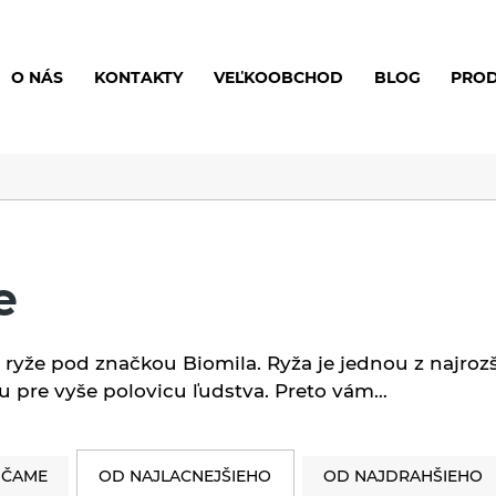
O NÁS
KONTAKTY
VEĽKOOBCHOD
BLOG
PRO
e
ryže pod značkou Biomila. Ryža je jednou z najrozš
u pre vyše polovicu ľudstva. Preto vám…
ČAME
OD NAJLACNEJŠIEHO
OD NAJDRAHŠIEHO