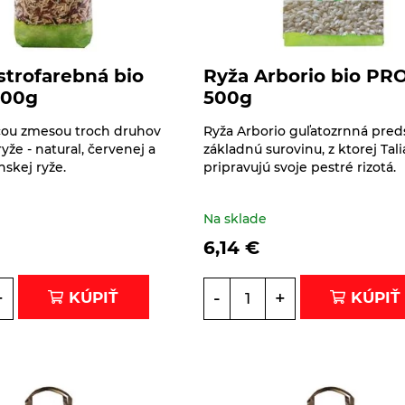
strofarebná bio
Ryža Arborio bio PR
500g
500g
cou zmesou troch druhov
Ryža Arborio guľatozrnná pred
yže - natural, červenej a
základnú surovinu, z ktorej Tali
nskej ryže.
pripravujú svoje pestré rizotá.
Na sklade
6,14
€
+
-
+
KÚPIŤ
KÚPIŤ