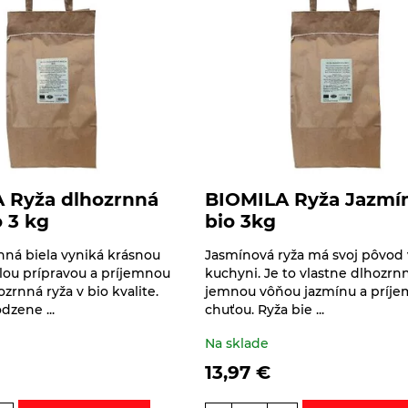
 Ryža dlhozrnná
BIOMILA Ryža Jazmí
o 3 kg
bio 3kg
nná biela vyniká krásnou
Jasmínová ryža má svoj pôvod v
hlou prípravou a príjemnou
kuchyni. Je to vlastne dlhozrnn
zrnná ryža v bio kvalite.
jemnou vôňou jazmínu a príj
dzene ...
chuťou. Ryža bie ...
Na sklade
13,97
€