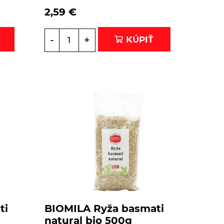
2,59
€
-
+
KÚPIŤ
ti
BIOMILA Ryža basmati
natural bio 500g