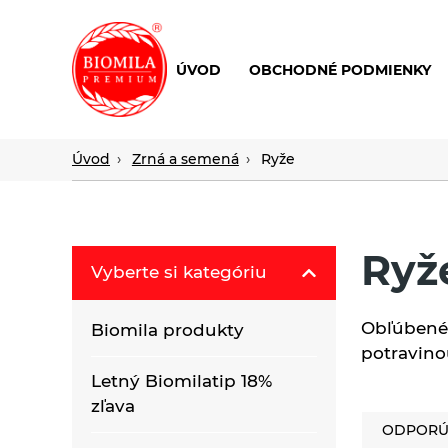
ÚVOD
OBCHODNÉ PODMIENKY
výroba
a
distribúcia
Úvod
Zrná a semená
Ryže
nielen
biopotravín
Ryž
Vyberte si kategóriu
Obľúbené 
Biomila produkty
potravino
Letný Biomilatip 18%
zľava
ODPORÚ