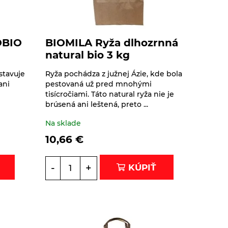
OBIO
BIOMILA Ryža dlhozrnná
natural bio 3 kg
stavuje
Ryža pochádza z južnej Ázie, kde bola
ani
pestovaná už pred mnohými
tisícročiami. Táto natural ryža nie je
brúsená ani leštená, preto ...
Na sklade
10,66
€
-
+
KÚPIŤ