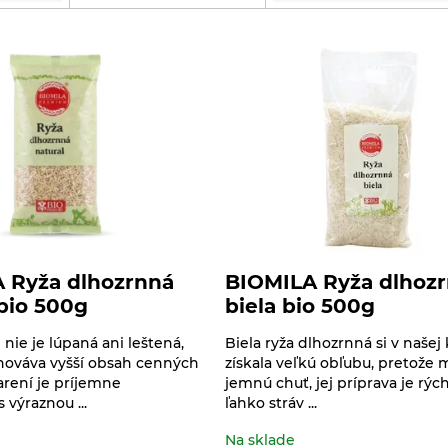
 Ryža dlhozrnná
BIOMILA Ryža dlhoz
 bio 500g
biela bio 500g
 nie je lúpaná ani leštená,
Biela ryža dlhozrnná si v našej
chováva vyšší obsah cenných
získala veľkú obľubu, pretože 
arení je príjemne
jemnú chuť, jej príprava je rých
výraznou ...
ľahko stráv ...
Na sklade