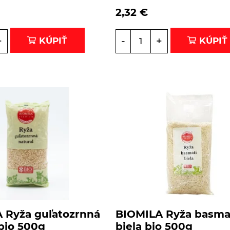
2,32
€
+
-
+
KÚPIŤ
KÚPIŤ
 Ryža guľatozrnná
BIOMILA Ryža basma
 bio 500g
biela bio 500g