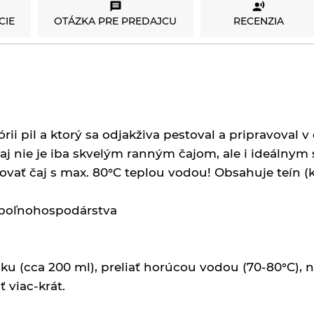
CIE
OTÁZKA PRE PREDAJCU
RECENZIA
órii pil a ktorý sa odjakživa pestoval a pripravoval
aj nie je iba skvelým ranným čajom, ale i ideálnym 
vovať čaj s max. 80°C teplou vodou! Obsahuje teín (k
o poľnohospodárstva
álku (cca 200 ml), preliať horúcou vodou (70-80°C),
 viac-krát.