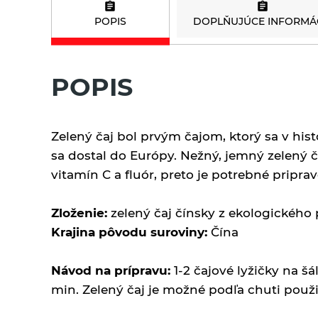
a s korením Sonnentor
POPIS
DOPLŇUJÚCE INFORMÁ
Bezvaječné cestoviny
Čaje porciované
pre deti z tvrdej pšenice
jednozložkové
Sonnentor
Pšeničné biele
POPIS
bezvaječné cestoviny
Čaje sypané - bylinné a
korenené zmesi
Pšeničné celozrnné
Sonnentor
bezvaječné cestoviny
Zelený čaj bol prvým čajom, ktorý sa v hist
Čaje sypané biele
sa dostal do Európy. Nežný, jemný zelený č
Pšeničné zeleninové
Sonnentor
vitamín C a fluór, preto je potrebné pripra
bezvaječné cetoviny
Čaje sypané čierne
Ražné celozrnné
Zloženie:
zelený čaj čínsky z ekologickéh
Sonnentor
bezvaječné cestoviny
Krajina pôvodu suroviny:
Čína
Čaje sypané
Špaldové biele
jednozložkové
bezvaječné cestoviny
Návod na prípravu:
1-2 čajové lyžičky na š
Sonnentor
min. Zelený čaj je možné podľa chuti použiť
Špaldové celozrnné
Čaje sypané ovocné bez
bezvaječné cestoviny
umelých aróm