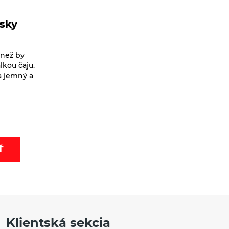
nsky
 než by
lkou čaju.
a jemný a
Ť
Klientská sekcia