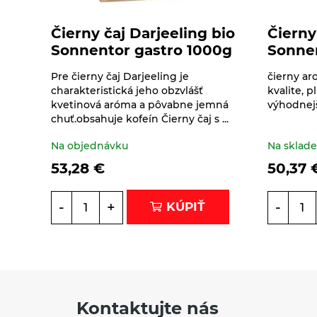
prostriedky
Čierny čaj Darjeeling bio
Čierny
Feel eco osobná hygiena
Džemy a lekváre
Sonnentor gastro 1000g
Sonne
Feel eco pranie
Pre čierny čaj Darjeeling je
čierny ar
Káva, Kávoviny, Latte
charakteristická jeho obzvlášť
kvalite, 
Feel eco pre deti
kvetinová aróma a pôvabne jemná
výhodnej
Káva
Korenie, pochutiny,
chuť.obsahuje kofeín Čierny čaj s ...
Feel eco umývanie riadu
soľ, bujóny
Kávoviny
Na objednávku
Na sklad
Feel eco upratovanie
53,28
€
50,37
Bujóny
Múky a krupice
Latte
Jednodruhové korenie
Biele múky
Müsli a raňajkové
-
+
-
KÚPIŤ
cereálie
Morská soľ
Celozrnné múky a
krupice
Pochutiny
Nátierky, horčice,
Chlebové múky
kečupy, omáčky
Soľ
Kontaktujte nás
Horčice
Nápoje
Špeciality so soľou