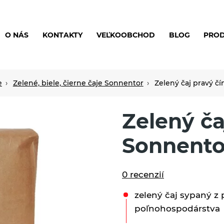
O NÁS
KONTAKTY
VEĽKOOBCHOD
BLOG
PRO
e
Zelené, biele, čierne čaje Sonnentor
Zelený čaj pravý č
Zelený ča
Sonnento
0 recenzií
zelený čaj sypaný z
poľnohospodárstva