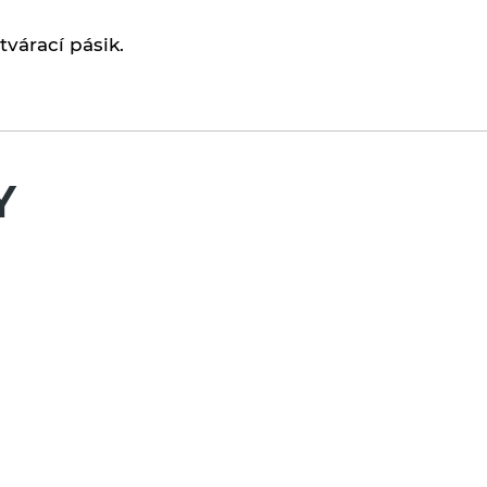
várací pásik.
Y