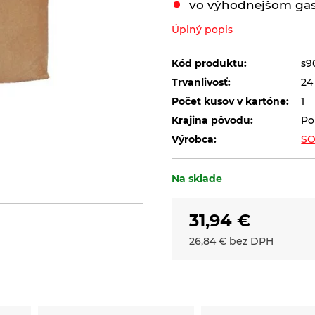
vo výhodnejšom gas
Úplný popis
Kód produktu:
s9
Trvanlivosť:
24
Počet kusov v kartóne:
1
Krajina pôvodu:
Po
Výrobca:
SO
Na sklade
31,94
€
26,84
€