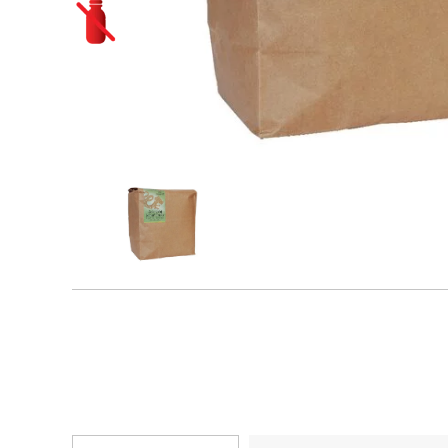
Novinky
Biopotraviny ako
darček
Cestoviny
Bezlepkové bezvaječné
Čaje
kukuričné cestoviny
Bioraráškovia Sonnentor
Bezlepkové bezvaječné
kukurično-ryžové
Čaje ako darček
cestoviny pre deti
ochutnávkové sady
Sonnentor
Bezlepkové bezvaječné
ryžové cestoviny
Čaje Dr.Popov
Bezlepkové bezvaječné
Čaje porciované bylinné
strukovinové cestoviny