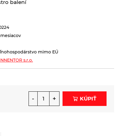
tro balení
0224
 mesiacov
ľnohospodárstvo mimo EÚ
NNENTOR s.r.o.
-
+
KÚPIŤ