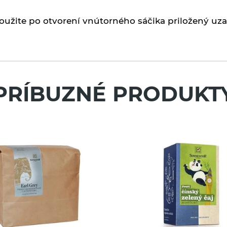
užite po otvorení vnútorného sáčika priložený uzat
PRÍBUZNÉ PRODUKT