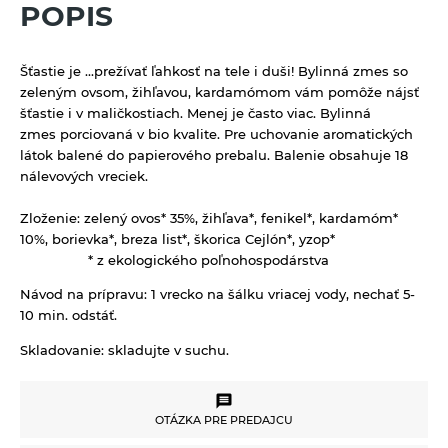
Kávoviny
POPIS
Bujóny
Múky a krupice
Feel eco upratovanie
Latte
Jednodruhové korenie
Biele múky
Müsli a raňajkové cereálie
Šťastie je ...prežívať ľahkosť na tele i duši!
Bylinná zmes so
Morská soľ
Celozrnné múky a krupice
zeleným ovsom, žihľavou, kardamómom vám pomôže nájsť
Nátierky, horčice, kečupy, omáčky
šťastie i v maličkostiach. Menej je často viac.
Bylinná
Pochutiny
Chlebové múky
Horčice
zmes
porciovaná v bio kvalite.
Pr
e uchovanie aromatických
Nápoje
Soľ
látok balené do
papierového prebalu. Balenie obsahuje 18
Kečupy
100% ovocné šťavy
Octy, mäsové výrobky, oleje
nálevových vreciek.
Špeciality so soľou
Nátierky
Cidre
Oleje
Zmesi korenia
Prírodná kozmetika
Zloženie:
zelený ovos* 35%, žihľava*, fenikel*, kardamóm*
Omáčky
10%, borievka*, breza list*, škorica Cejlón*, yzop*
Energetické prírodné nápoje
Mäsové výrobky
Balzamy na pery
Pudingy a dezerty
* z ekologického poľnohospodárstva
Kombuchy Mana Roots
Octy
Prírodné certifikované mydlá
Dezerty
Návod na prípravu:
1 vrecko na šálku vriacej vody, nechať 5-
Pufované a extrudované výrobky
Limonády a shoty mellos
10 min. odstáť.
Tuhé mydlá
Pudingy
Sirupy
Limonády Mana Roots
Skladovanie:
skladujte v suchu.
Vlasová prírodná kozmetika
Sirupy bez pridaného cukru
Limonády ostatné
Sladidlá a včelie produkty
Sirupy bylinkové s trstinovým cukrom
Limonády STEGO
Sladidlá
Sterilizovaná zelenina
OTÁZKA PRE PREDAJCU
Sirupy ovocné s trstinovým cukrom
Mandľové, sójové a obilné nápoje
Včelie produkty