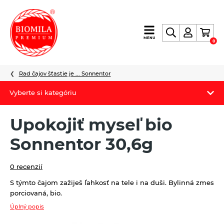
výroba
MENU
0
a
distribúcia
nielen
Rad čajov šťastie je ... Sonnentor
biopotravín
Vyberte si kategóriu
Biomila produkty
Upokojiť myseľ bio
Letný Biomilatip 18% zľava
Sonnentor 30,6g
Špaldové výrobky
0 recenzií
Akciová ponuka
S týmto čajom zažiješ ľahkosť na tele i na duši. Bylinná zmes
porciovaná, bio.
Fermato
Úplný popis
Novinky