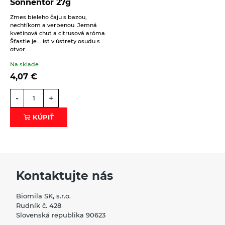
Sonnentor 27g
Zmes bieleho čaju s bazou,
nechtíkom a verbenou. Jemná
kvetinová chuť a citrusová aróma.
Šťastie je... ísť v ústrety osudu s
otvor ...
Na sklade
4,07
€
-
+
KÚPIŤ
Kontaktujte nás
Biomila SK, s.r.o.
Rudník č. 428
Slovenská republika 90623