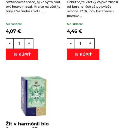
roztancovať srdce, aj keby to mal
Ochutnajte všetky čajové zmesi
Éterické oleje na kulinárske účely
byť heavy metal. Hrajte na všetky
od korenených až po svieže
Beriem na vedomie
spracovanie osobných údajov
.
tóny šťastného života. ...
ovocné. 12 druhov bio zmesí v
Keramické slniečko
poznáv ...
ODOSLAŤ
Kúpele na detoxikáciu organizmu
Na sklade
Na sklade
4,07
€
4,46
€
Literatúra
Propagačný materiál
-
+
-
+
Tašky, vrecká
KÚPIŤ
KÚPIŤ
Vankúše
Žiť v harmónii bio