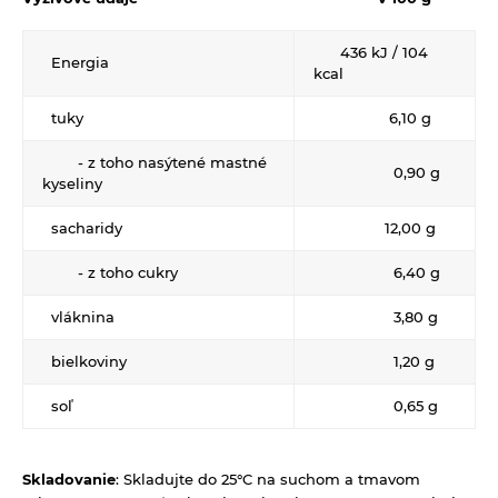
Éterické oleje na kulinárske účely
436 kJ / 104
Keramické slniečko
Energia
kcal
Kúpele na detoxikáciu organizmu
tuky
6,10 g
Literatúra
- z toho nasýtené mastné
0,90 g
Propagačný materiál
kyseliny
Tašky, vrecká
sacharidy
12,00 g
Vankúše
- z toho cukry
6,40 g
vláknina
3,80 g
bielkoviny
1,20 g
soľ
0,65 g
Skladovanie
: Skladujte do 25°C na suchom a tmavom