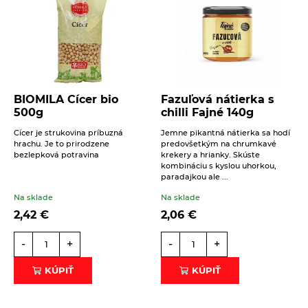
Váš telefón
Správa
BIOMILA Cícer bio
Fazuľová nátierka s
500g
chilli Fajné 140g
Cícer je strukovina príbuzná
Jemne pikantná nátierka sa hodí
hrachu. Je to prirodzene
predovšetkým na chrumkavé
bezlepková potravina
krekery a hrianky. Skúste
Beriem na vedomie
spracovanie osobných údajov
.
kombináciu s kyslou uhorkou,
paradajkou ale ...
ODOSLAŤ
Na sklade
Na sklade
2,42
€
2,06
€
-
+
-
+
KÚPIŤ
KÚPIŤ