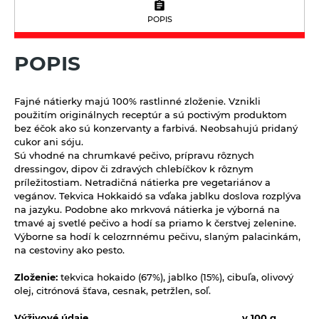
Sirupy ovocné s trstinovým cukrom
Mandľové, sójové a obilné nápoje
Včelie produkty
Sušené ovocie a orechy
POPIS
Nápoje ZEN bez pridaného cukru
Tyčinky a grissiny
Vína
POPIS
Vločky a lupienky
Výrobky z obilnín a polotovary
Fajné nátierky majú 100% rastlinné zloženie. Vznikli
použitím originálnych receptúr a sú poctivým produktom
Polotovary
Zmesi na varenie a pečenie
bez éčok ako sú konzervanty a farbivá. Neobsahujú pridaný
cukor ani sóju.
Výrobky z obilnín
Sú vhodné na chrumkavé pečivo, prípravu rôznych
Zrná a semená
dressingov, dipov či zdravých chlebíčkov k rôznym
Obilniny
príležitostiam. Netradičná nátierka pre vegetariánov a
Zdravé maškrtenie
vegánov. Tekvica Hokkaidó sa vďaka jablku doslova rozplýva
Olejniny
na jazyku. Podobne ako mrkvová nátierka je výborná na
Bezlepok - Low Carb - Keto
Ostatné
tmavé aj svetlé pečivo a hodí sa priamo k čerstvej zelenine.
Pseudoobilniny
Čokolády, cukríky, lízatká
Výborne sa hodí k celozrnnému pečivu, slaným palacinkám,
Doplnky stravy
na cestoviny ako pesto.
Ryže
Dezertné krémy - Kolatch
Dr.Popov - bylinné kvapky
Zloženie:
tekvica hokaido (67%), jablko (15%), cibuľa, olivový
Semienka na nakličovanie
Tyčinky, sušienky, oplátky
Dr.Popov - rôzne
olej, citrónová šťava, cesnak, petržlen, soľ.
Strukoviny
Eterické oleje
Výživové údaje v 100 g