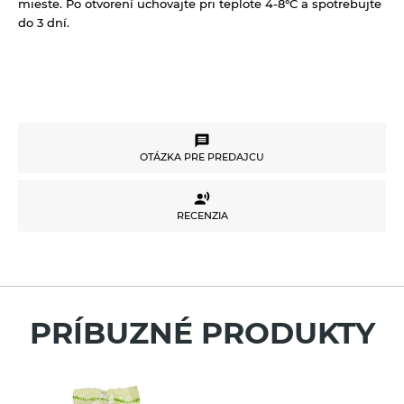
mieste. Po otvorení uchovajte pri teplote 4-8°C a spotrebujte
do 3 dní.
OTÁZKA PRE PREDAJCU
OTÁZKA PRE PREDAJCU
RECENZIA
RECENZIA
Potrebujete poradiť s výberom produktu alebo
máte akékoľvek ďalšie otázky?
Neváhajte sa na nás obrátiť a my Vám radi
pomôžeme.
Pre vloženie recenzie musíte byť prihlásení
PRÍBUZNÉ PRODUKTY
Váš e-mail