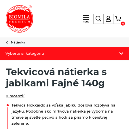
výroba
MENU
0
a
distribúcia
nielen
Nátierky
biopotravín
Vyberte si kategóriu
Biomila produkty
Tekvicová nátierka s
Letný Biomilatip 18% zľava
jablkami Fajné 140g
Špaldové výrobky
0 recenzií
Akciová ponuka
Tekvica Hokkaidó sa vďaka jablku doslova rozplýva na
jazyku. Podobne ako mrkvová nátierka je výborná na
Fermato
tmavé aj svetlé pečivo a hodí sa priamo k čerstvej
zelenine.
Novinky