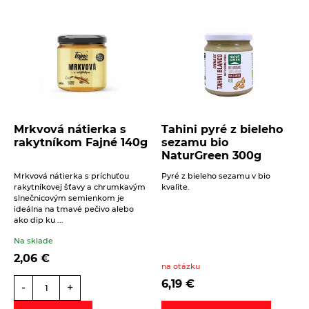
Mrkvová nátierka s
Tahini pyré z bieleho
rakytníkom Fajné 140g
sezamu bio
NaturGreen 300g
Mrkvová nátierka s príchuťou
Pyré z bieleho sezamu v bio
rakytníkovej šťavy a chrumkavým
kvalite.
slnečnicovým semienkom je
ideálna na tmavé pečivo alebo
ako dip ku ...
Na sklade
2,06
€
na otázku
6,19
€
-
+