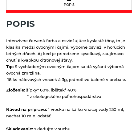
Kávoviny
Bujóny
Múky a krupice
POPIS
Feel eco upratovanie
Latte
Jednodruhové korenie
Biele múky
Müsli a raňajkové cereálie
POPIS
Morská soľ
Celozrnné múky a krupice
Nátierky, horčice, kečupy, omáčky
Pochutiny
Chlebové múky
Intenzívne červená farba a osviežujúce kyslasté tóny, to je
Horčice
Nápoje
Soľ
klasika medzi ovocnými čajmi. Výborne osvieži v horúcich
Kečupy
100% ovocné šťavy
letných dňoch. Aj keď je prirodzene kyselkavý, zaujímavo
Octy, mäsové výrobky, oleje
Špeciality so soľou
chutí s kvapkou citrónovej šťavy.
Nátierky
Cidre
Oleje
Zmesi korenia
Tip:
S vychladeným ovocným čajom sa dá vyčariť výborná
Prírodná kozmetika
Omáčky
ovocná zmrzlina.
Energetické prírodné nápoje
Mäsové výrobky
Balzamy na pery
Pudingy a dezerty
18 ks nálevových vreciek á 3g, jednotlivo balené v prebale.
Kombuchy Mana Roots
Octy
Prírodné certifikované mydlá
Zloženie:
šípky* 60%, ibištek* 40%
Dezerty
Pufované a extrudované výrobky
Limonády a shoty mellos
* z ekologického poľnohospodárstva
Tuhé mydlá
Pudingy
Sirupy
Limonády Mana Roots
Vlasová prírodná kozmetika
Návod na prípravu:
1 vrecko na šálku vriacej vody 250 ml,
Sirupy bez pridaného cukru
Limonády ostatné
Sladidlá a včelie produkty
nechať 10 min. odstáť.
Sirupy bylinkové s trstinovým cukrom
Limonády STEGO
Sladidlá
Sterilizovaná zelenina
Skladovanie:
skladujte v suchu.
Sirupy ovocné s trstinovým cukrom
Mandľové, sójové a obilné nápoje
Včelie produkty