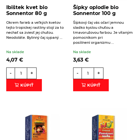
Éterické oleje na kulinárske účely
Ibištek kvet bio
Šípky oplodie bio
Sonnentor 80 g
Sonnentor 100 g
Keramické slniečko
Okrem farieb a veľkých kvetov
Šípkový čaj vás očarí jemnou
Kúpele na detoxikáciu organizmu
tejto tropickej rastliny stojí za to
sladko kyslou chuťou a
nechať sa zviesť jej chuťou.
tmavoružovou farbou. Je vítaným
Beriem na vedomie
spracovanie osobných údajov
.
Literatúra
Neodoláte. Bylinný čaj sypaný ...
pomocníkom pri
posíilnení organizmu ...
Propagačný materiál
ODOSLAŤ
Na sklade
Na sklade
Tašky, vrecká
4,07
€
3,63
€
Vankúše
-
+
-
+
KÚPIŤ
KÚPIŤ