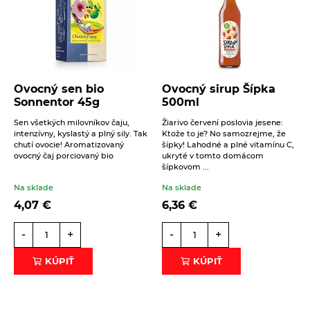
Ovocný sen bio
Ovocný sirup Šípka
Sonnentor 45g
500ml
Sen všetkých milovníkov čaju,
Žiarivo červení poslovia jesene:
intenzívny, kyslastý a plný sily. Tak
Ktože to je? No samozrejme, že
chutí ovocie! Aromatizovaný
šípky! Lahodné a plné vitamínu C,
ovocný čaj porciovaný bio
ukryté v tomto domácom
šípkovom ...
Na sklade
Na sklade
4,07
€
6,36
€
-
+
-
+
KÚPIŤ
KÚPIŤ