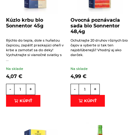
Kúzlo krbu bio
Ovocná poznávacia
Sonnentor 45g
sada bio Sonnentor
48,4g
Rýchlo do tepla, dole s huňatou
Ochutnajte 20 druhov rôznych bio
čapicou, zapáliť praskajúci oheň v
čajov a vyberte si tak ten
krbe a zamotať sa do deky!
najobľúbenejší! Vhodný aj ako
Vychutnajte si vianočné sviatky s
darček.
...
Na sklade
Na sklade
4,07
€
4,99
€
-
+
-
+
KÚPIŤ
KÚPIŤ