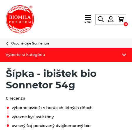
výroba
MENU
0
a
distribúcia
nielen
Ovocné čaje Sonnentor
biopotravín
Vyberte si kategóriu
Biomila produkty
Šípka - ibištek bio
Letný Biomilatip 18% zľava
Sonnetor 54g
Špaldové výrobky
0 recenzií
Akciová ponuka
výborne osvieži v horúcich letných dňoch
Fermato
výrazne kyslasté tóny
ovocný čaj porciovaný dvojkomorový bio
Novinky