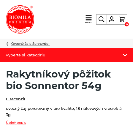
výroba
MENU
0
a
distribúcia
nielen
Ovocné čaje Sonnentor
biopotravín
Vyberte si kategóriu
Biomila produkty
Rakytníkový pôžitok
Letný Biomilatip 18% zľava
bio Sonnentor 54g
Špaldové výrobky
0 recenzií
Akciová ponuka
ovocný čaj porciovaný v bio kvalite, 18 nálevových vreciek á
3g
Fermato
Úplný popis
Novinky