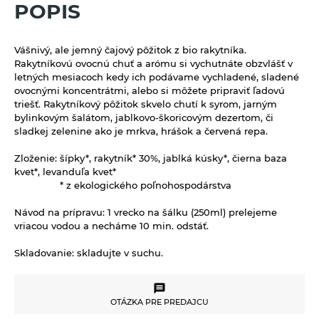
Kávoviny
POPIS
Bujóny
Múky a krupice
Feel eco upratovanie
Latte
Jednodruhové korenie
Biele múky
Müsli a raňajkové cereálie
Vášnivý, ale jemný čajový pôžitok z bio rakytníka.
Morská soľ
Celozrnné múky a krupice
Rakytníkovú ovocnú chuť a arómu si vychutnáte obzvlášť v
Nátierky, horčice, kečupy, omáčky
letných mesiacoch kedy ich podávame vychladené, sladené
Pochutiny
Chlebové múky
ovocnými koncentrátmi, alebo si môžete pripraviť ľadovú
Horčice
Nápoje
triešť.
Rakytníkový pôžitok skvelo chutí k syrom, jarným
Soľ
bylinkovým šalátom, jablkovo-škoricovým dezertom, či
Kečupy
100% ovocné šťavy
Octy, mäsové výrobky, oleje
Špeciality so soľou
sladkej zelenine ako je mrkva, hrášok a červená repa.
Nátierky
Cidre
Oleje
Zmesi korenia
Prírodná kozmetika
Zloženie:
šípky*, rakytník* 30%, jablká kúsky*, čierna baza
Omáčky
Energetické prírodné nápoje
kvet*, levanduľa kvet*
Mäsové výrobky
Balzamy na pery
Pudingy a dezerty
* z ekologického poľnohospodárstva
Kombuchy Mana Roots
Octy
Prírodné certifikované mydlá
Dezerty
Pufované a extrudované výrobky
Návod na prípravu:
1 vrecko na šálku (250ml) prelejeme
Limonády a shoty mellos
vriacou vodou a necháme 10 min. odstáť.
Tuhé mydlá
Pudingy
Sirupy
Limonády Mana Roots
Vlasová prírodná kozmetika
Skladovanie:
skladujte v suchu.
Sirupy bez pridaného cukru
Limonády ostatné
Sladidlá a včelie produkty
Sirupy bylinkové s trstinovým cukrom
Limonády STEGO
Sladidlá
Sterilizovaná zelenina
OTÁZKA PRE PREDAJCU
Sirupy ovocné s trstinovým cukrom
Mandľové, sójové a obilné nápoje
Včelie produkty