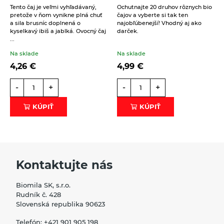
Éterické oleje na kulinárske účely
Tento čaj je veľmi vyhľadávaný,
Ochutnajte 20 druhov rôznych bio
pretože v ňom vynikne plná chuť
čajov a vyberte si tak ten
Beriem na vedomie
spracovanie osobných údajov
.
Keramické slniečko
a sila brusníc doplnená o
najobľúbenejší! Vhodný aj ako
kyselkavý ibiš a jablká. Ovocný čaj
darček.
ODOSLAŤ
...
Kúpele na detoxikáciu organizmu
Na sklade
Na sklade
Literatúra
4,26
€
4,99
€
Propagačný materiál
-
+
-
+
Tašky, vrecká
KÚPIŤ
KÚPIŤ
Vankúše
Kontaktujte nás
Biomila SK, s.r.o.
Rudník č. 428
Slovenská republika 90623
Telefón:
+421 901 905 198