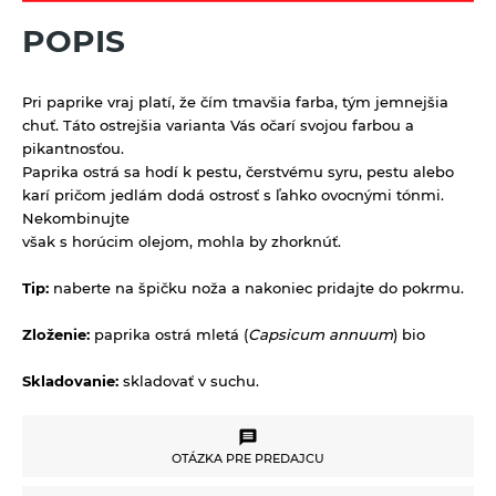
Limonády Mana Roots
Vlasová prírodná kozmetika
POPIS
Sirupy bez pridaného cukru
Limonády ostatné
Sladidlá a včelie produkty
Sirupy bylinkové s trstinovým cukrom
Limonády STEGO
Sladidlá
Sterilizovaná zelenina
Pri paprike vraj platí, že čím tmavšia farba, tým jemnejšia
Sirupy ovocné s trstinovým cukrom
Mandľové, sójové a obilné nápoje
Včelie produkty
chuť. Táto ostrejšia varianta Vás očarí svojou farbou a
Sušené ovocie a orechy
pikantnosťou.
Nápoje ZEN bez pridaného cukru
Paprika ostrá sa hodí k pestu, čerstvému syru, pestu alebo
Tyčinky a grissiny
Vína
karí pričom jedlám dodá ostrosť s ľahko ovocnými tónmi.
Nekombinujte
Vločky a lupienky
však s horúcim olejom, mohla by zhorknúť.
Výrobky z obilnín a polotovary
Tip:
naberte na špičku noža a nakoniec pridajte do pokrmu.
Polotovary
Zmesi na varenie a pečenie
Zloženie:
paprika ostrá mletá (
Capsicum annuum
) bio
Výrobky z obilnín
Zrná a semená
Skladovanie:
skladovať v suchu.
Obilniny
Zdravé maškrtenie
Olejniny
Bezlepok - Low Carb - Keto
Ostatné
OTÁZKA PRE PREDAJCU
Pseudoobilniny
Čokolády, cukríky, lízatká
Doplnky stravy