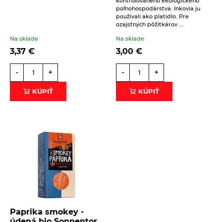
kontrolovaného ekologického
poľnohospodárstva. Inkovia ju
Beriem na vedomie
spracovanie osobných údajov
.
používali ako platidlo. Pre
ozajstných pôžitkárov ...
ODOSLAŤ
Na sklade
Na sklade
3,37
€
3,00
€
-
+
-
+
KÚPIŤ
KÚPIŤ
Paprika smokey -
údená bio Sonnentor