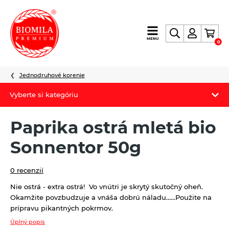
výroba
MENU
0
a
distribúcia
nielen
Jednodruhové korenie
biopotravín
Vyberte si kategóriu
Biomila produkty
Paprika ostrá mletá bio
Letný Biomilatip 18% zľava
Sonnentor 50g
Špaldové výrobky
0 recenzií
Akciová ponuka
Nie ostrá - extra ostrá!
Vo vnútri je skrytý skutočný oheň.
Okamžite povzbudzuje a vnáša dobrú náladu......
Použite na
Fermato
prípravu pikantných pokrmov.
Novinky
Úplný popis