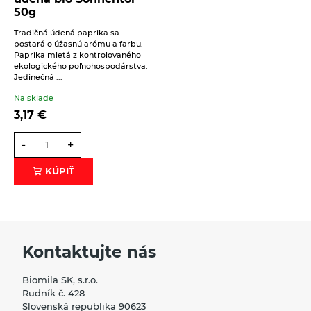
50g
Tradičná údená paprika sa
postará o úžasnú arómu a farbu.
Paprika mletá z kontrolovaného
ekologického poľnohospodárstva.
Jedinečná ...
Na sklade
3,17
€
-
+
KÚPIŤ
Kontaktujte nás
Biomila SK, s.r.o.
Rudník č. 428
Slovenská republika 90623