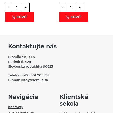
-
+
-
+
KÚPIŤ
KÚPIŤ
Kontaktujte nás
Biomila SK, s.r.o.
Rudník č. 428
Slovenská republika 90623
Telefón:
+421 901 905 198
E-mail:
info@biomila.sk
Navigácia
Klientská
sekcia
Kontakty
Ako nakupovať