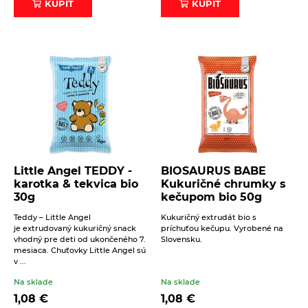
KÚPIŤ
KÚPIŤ
Little Angel TEDDY -
BIOSAURUS BABE
karotka & tekvica bio
Kukuričné chrumky s
30g
kečupom bio 50g
Teddy – Little Angel
Kukuričný extrudát bio s
je extrudovaný kukuričný snack
príchuťou kečupu. Vyrobené na
vhodný pre deti od ukončeného 7.
Slovensku.
mesiaca. Chuťovky Little Angel sú
v ...
Na sklade
Na sklade
1,08
€
1,08
€