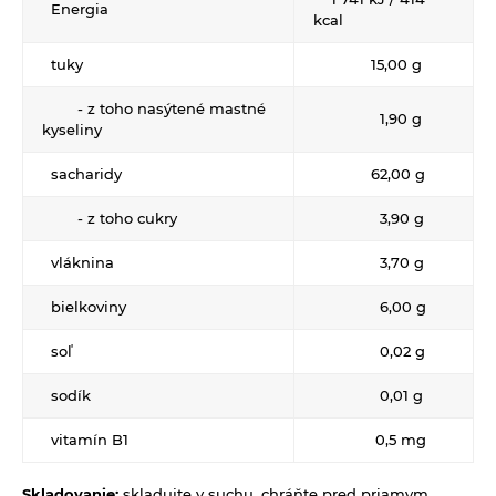
Energia
kcal
Propagačný materiál
Tašky, vrecká
tuky
15,00 g
Vankúše
- z toho nasýtené mastné
1,90 g
kyseliny
sacharidy
62,00 g
- z toho cukry
3,90 g
vláknina
3,70 g
bielkoviny
6,00 g
soľ
0,02 g
sodík
0,01 g
vitamín B1
0,5 mg
Skladovanie:
skladujte v suchu, chráňte pred priamym