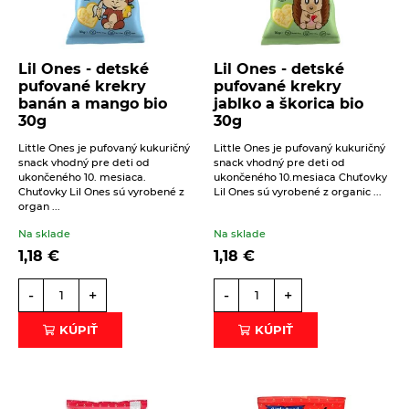
Správa
Lil Ones - detské
Lil Ones - detské
pufované krekry
pufované krekry
banán a mango bio
jablko a škorica bio
30g
30g
Beriem na vedomie
spracovanie osobných údajov
.
Little Ones je pufovaný kukuričný
Little Ones je pufovaný kukuričný
snack vhodný pre deti od
snack vhodný pre deti od
ukončeného 10. mesiaca.
ukončeného 10.mesiaca Chuťovky
ODOSLAŤ
Chuťovky Lil Ones sú vyrobené z
Lil Ones sú vyrobené z organic ...
organ ...
Na sklade
Na sklade
1,18
€
1,18
€
-
+
-
+
KÚPIŤ
KÚPIŤ