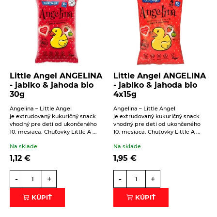
Little Angel ANGELINA
Little Angel ANGELINA
- jablko & jahoda bio
- jablko & jahoda bio
30g
4x15g
Angelina – Little Angel
Angelina – Little Angel
je extrudovaný kukuričný snack
je extrudovaný kukuričný snack
vhodný pre deti od ukončeného
vhodný pre deti od ukončeného
10. mesiaca. Chuťovky Little A ...
10. mesiaca. Chuťovky Little A ...
Na sklade
Na sklade
1,12
€
1,95
€
-
+
-
+
KÚPIŤ
KÚPIŤ