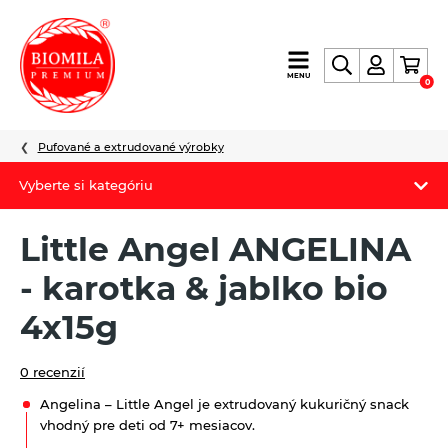
výroba
MENU
0
a
distribúcia
nielen
Pufované a extrudované výrobky
biopotravín
Vyberte si kategóriu
Biomila produkty
Little Angel ANGELINA
Letný Biomilatip 18% zľava
- karotka & jablko bio
Špaldové výrobky
4x15g
Akciová ponuka
0 recenzií
Fermato
Angelina – Little Angel je extrudovaný kukuričný snack
vhodný pre deti od 7+ mesiacov.
Novinky