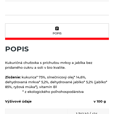
Výrobky z obilnín a polotovary
Polotovary
Zmesi na varenie a pečenie
Výrobky z obilnín
Zrná a semená
Obilniny
Zdravé maškrtenie
POPIS
Olejniny
Bezlepok - Low Carb - Keto
Ostatné
POPIS
Pseudoobilniny
Čokolády, cukríky, lízatká
Doplnky stravy
Ryže
Dezertné krémy - Kolatch
Dr.Popov - bylinné kvapky
Kukuričná chuťovka s príchuťou mrkvy a jablka bez
Semienka na nakličovanie
Tyčinky, sušienky, oplátky
pridaného cukru a soli v bio kvalite.
Dr.Popov - rôzne
Strukoviny
Eterické oleje
Zloženie:
kukurica* 75%, slnečnicový olej* 14,6%,
dehydrovaná mrkva* 5,2%, dehydrované jablko* 5,2% (jablko*
Éterické oleje na kulinárske účely
85%, ryžová múka*), vitamín B1
* z ekologického poľnohospodárstva
Keramické slniečko
Výživové údaje
v 100 g
Kúpele na detoxikáciu organizmu
Literatúra
1 741 kJ / 414