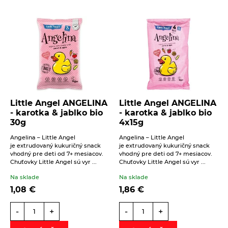
Little Angel ANGELINA
Little Angel ANGELINA
- karotka & jablko bio
- karotka & jablko bio
30g
4x15g
Angelina – Little Angel
Angelina – Little Angel
je extrudovaný kukuričný snack
je extrudovaný kukuričný snack
vhodný pre deti od 7+ mesiacov.
vhodný pre deti od 7+ mesiacov.
Chuťovky Little Angel sú vyr ...
Chuťovky Little Angel sú vyr ...
Na sklade
Na sklade
1,08
€
1,86
€
-
+
-
+