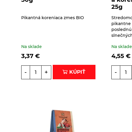
Limonády Mana Roots
Tuhé mydlá
25g
Sirupy
Limonády ostatné
Vlasová prírodná
Pikantná koreniaca zmes BIO
Stredomor
kozmetika
pikantne 
Sirupy bez pridaného
Sladidlá a včelie
Limonády STEGO
poslednú
cukru
produkty
slnečných
Mandľové, sójové a
Sirupy bylinkové s
obilné nápoje
Na sklade
Na sklad
Sladidlá
Sterilizovaná zelenina
trstinovým cukrom
3,37
€
4,55
€
Nápoje ZEN bez
Včelie produkty
Sirupy ovocné s
Sušené ovocie a
pridaného cukru
trstinovým cukrom
orechy
-
+
-
KÚPIŤ
Vína
Tyčinky a grissiny
Vločky a lupienky
Výrobky z obilnín a
polotovary