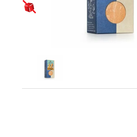
Novinky
Biopotraviny ako
darček
Cestoviny
Bezlepkové bezvaječné
Čaje
kukuričné cestoviny
Bioraráškovia Sonnentor
Detské pochúťky
Bezlepkové bezvaječné
kukurično-ryžové
Čaje ako darček
cestoviny pre deti
Drogéria a čistiace
ochutnávkové sady
prostriedky
Sonnentor
Bezlepkové bezvaječné
ryžové cestoviny
Čaje Dr.Popov
Feel eco osobná hygiena
Džemy a lekváre
Bezlepkové bezvaječné
Čaje porciované bylinné
Feel eco pranie
strukovinové cestoviny