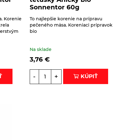
Sonnentor 60g
a. Korenie
To najlepšie korenie na prípravu
rela
pečeného mäsa. Koreniaci prípravok
 čerstvým
bio
Na sklade
3,76
€
-
+
Ť
KÚPIŤ