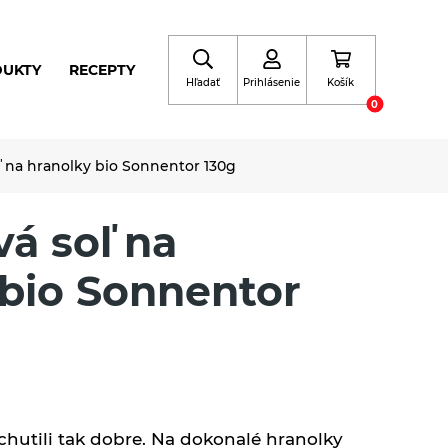
DUKTY
RECEPTY
Hľadať
Prihlásenie
Košík
0
ľ na hranolky bio Sonnentor 130g
á soľ na
 bio Sonnentor
chutili tak dobre. Na dokonalé hranolky