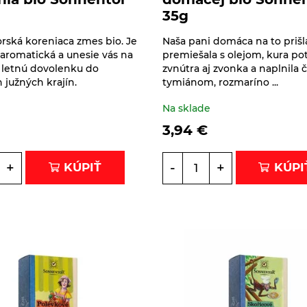
35g
ská koreniaca zmes bio. Je
Naša pani domáca na to prišl
aromatická a unesie vás na
premiešala s olejom, kura pot
 letnú dovolenku do
zvnútra aj zvonka a naplnila
 južných krajín.
tymiánom, rozmaríno ...
e
Na sklade
3,94
€
+
-
+
KÚPIŤ
KÚPI